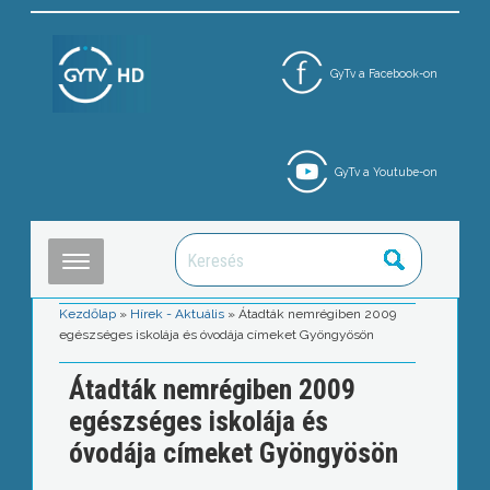
GyTv a Facebook-on
GyTv a Youtube-on
Kezdőlap
»
Hírek - Aktuális
»
Átadták nemrégiben 2009
egészséges iskolája és óvodája címeket Gyöngyösön
Átadták nemrégiben 2009
egészséges iskolája és
óvodája címeket Gyöngyösön