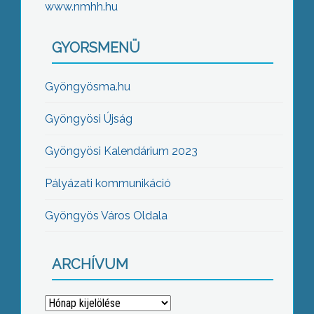
www.nmhh.hu
GYORSMENÜ
Gyöngyösma.hu
Gyöngyösi Újság
Gyöngyösi Kalendárium 2023
Pályázati kommunikáció
Gyöngyös Város Oldala
ARCHÍVUM
Archívum