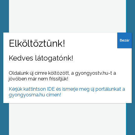
Január 6-át követően – Vízkereszt
után – megkezdte a kiszolgált
karácsonyfák elszállítását
Gyöngyösön
Kedves látogatónk!
Kő Pált nem igazán kell bemutatni a
gyöngyösieknek, hisz két szobra is
Oldalunk új címre költözött, a gyongyostv.hu-t a
található a városban
jövőben már nem frissítjük!
Kérjük kattintson IDE és ismerje meg új portálunkat a
gyongyosma.hu címen!