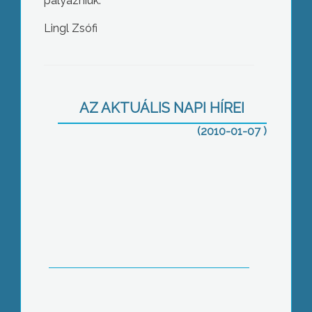
pályázniuk.
Lingl Zsófi
Magyarország innovációs
teljesítménye az Európai Unió
felmérése szerint a 22.helyen áll
AZ AKTUÁLIS NAPI HÍREI
(2010-01-07 )
„Kézművesek a Karácsonyért Díjakat”
is kiosztották a Kamara egri
rendezvényén