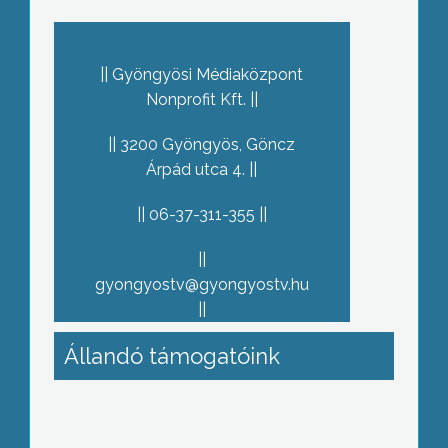
Gyöngyösi Médiaközpont
Nonprofit Kft.
3200 Gyöngyös, Göncz
Árpád utca 4.
06-37-311-355
gyongyostv@gyongyostv.hu
Állandó támogatóink