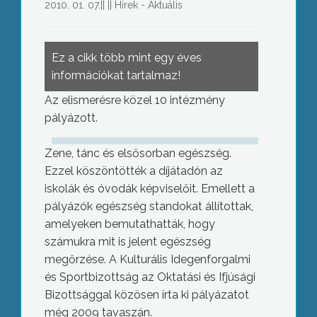
2010. 01. 07.
||
||
Hírek - Aktuális
Ez a cikk több mint egy éves
információkat tartalmaz!
Az elismerésre közel 10 intézmény
pályázott.
Zene, tánc és elsősorban egészség.
Ezzel köszöntötték a díjátadón az
iskolák és óvodák képviselőit. Emellett a
pályázók egészség standokat állítottak,
amelyeken bemutathatták, hogy
számukra mit is jelent egészség
megőrzése. A Kulturális Idegenforgalmi
és Sportbizottság az Oktatási és Ifjúsági
Bizottsággal közösen írta ki pályázatot
még 2009 tavaszán.