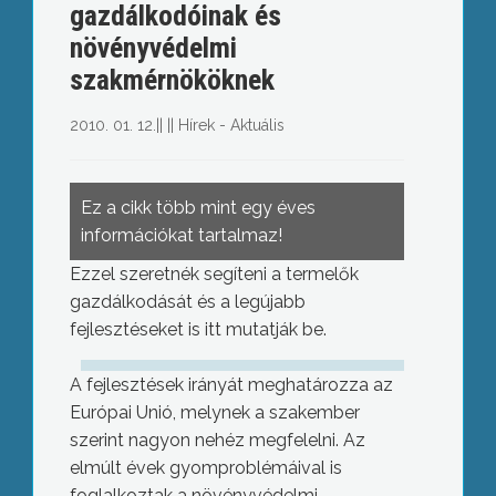
gazdálkodóinak és
növényvédelmi
szakmérnököknek
2010. 01. 12.
||
||
Hírek - Aktuális
Ez a cikk több mint egy éves
információkat tartalmaz!
Ezzel szeretnék segíteni a termelők
gazdálkodását és a legújabb
fejlesztéseket is itt mutatják be.
A fejlesztések irányát meghatározza az
Európai Unió, melynek a szakember
szerint nagyon nehéz megfelelni. Az
elmúlt évek gyomproblémáival is
foglalkoztak a növényvédelmi