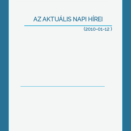
Nincs belvízveszély térségünkben
AZ AKTUÁLIS NAPI HÍREI
(2010-01-12 )
A BKV szakszervezeti sztrájkja az
egész országra hatással volt
Több, mint száz szegény család
részesült az elmúlt év végén a roma-
magyar egyesület adományaiban