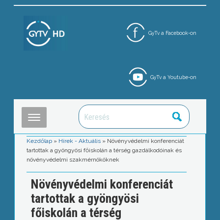
GyTv a Facebook-on
GyTv a Youtube-on
Kezdőlap
»
Hírek - Aktuális
»
Növényvédelmi konferenciát
tartottak a gyöngyösi főiskolán a térség gazdálkodóinak és
növényvédelmi szakmérnököknek
Növényvédelmi konferenciát
tartottak a gyöngyösi
főiskolán a térség