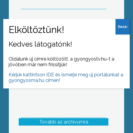
Az idei téli szezon csak a síelőknek
kedvez, ugyanis még Gyöngyösön
Kedves látogatónk!
nem tudták megnyitni a
korcsolyázóknak a jégpályát az
Oldalunk új címre költözött, a gyongyostv.hu-t a
időjárási viszonyok miatt
jövőben már nem frissítjük!
Kérjük kattintson IDE és ismerje meg új portálunkat a
gyongyosma.hu címen!
Tovább az archívumra