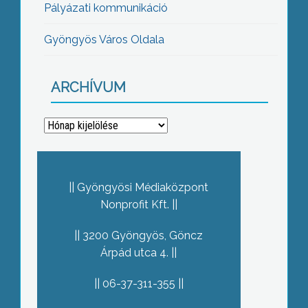
Pályázati kommunikáció
Gyöngyös Város Oldala
ARCHÍVUM
Archívum
Gyöngyösi Médiaközpont
Nonprofit Kft.
3200 Gyöngyös, Göncz
Árpád utca 4.
06-37-311-355