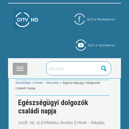
GyTv a Facebook-on
GyTv a Youtube-on
Kezdőlap
»
Hírek - Aktuális
»
Egészségügyi dolgozók
családi napja
Egészségügyi dolgozók
családi napja
2018. 09. 10.
||
Méhész András
||
Hírek - Aktuális