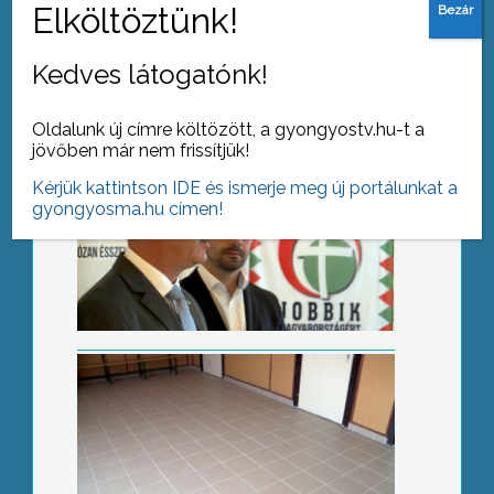
Kedves látogatónk!
Oldalunk új címre költözött, a gyongyostv.hu-t a
jövőben már nem frissítjük!
Kérjük kattintson IDE és ismerje meg új portálunkat a
További felújítások
gyongyosma.hu címen!
Fut-Árok