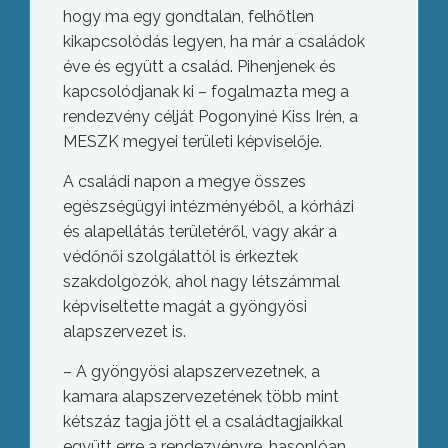
hogy ma egy gondtalan, felhőtlen
kikapcsolódás legyen, ha már a családok
éve és együtt a család. Pihenjenek és
kapcsolódjanak ki – fogalmazta meg a
rendezvény célját Pogonyiné Kiss Irén, a
MESZK megyei területi képviselője.
A családi napon a megye összes
egészségügyi intézményéből, a kórházi
és alapellátás területéről, vagy akár a
védőnői szolgálattól is érkeztek
szakdolgozók, ahol nagy létszámmal
képviseltette magát a gyöngyösi
alapszervezet is.
– A gyöngyösi alapszervezetnek, a
kamara alapszervezetének több mint
kétszáz tagja jött el a családtagjaikkal
együtt erre a rendezvényre, hasonlóan