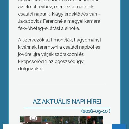
az elmúlt évhez, mert ez a második
családi napunk. Nagy érdeklődés van –
Jakabovics Ferencné a megyei kamara
fekvőbeteg-ellátási alelnöke.
A szervezők azt mondják, hagyományt
kívánnak teremteni a családi napból és
jövőre újra várják szórakozni és
kikapcsolódni az egészségügyi
dolgozókat.
Sportolhatnak az óvodások
AZ AKTUÁLIS NAPI HÍREI
(2018-09-10 )
Új választókerületi elnök