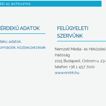
 a
ízben a Mátra Múzeumban
bb az archívumra
t a
ÉRDEKŰ ADATOK
FELÜGYELETI
SZERVÜNK
dekű adatok,
ormációk, közbeszerzések
Nemzeti Média- és Hírközlési
Hatóság
1015 Budapest, Ostrom u. 23
telefon: +36 1 457 7100
www.nmhh.hu