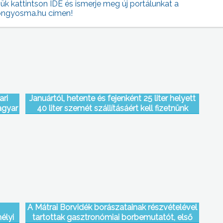
jük kattintson IDE és ismerje meg új portálunkat a
ngyosma.hu címen!
ari
Januártól, hetente és fejenként 25 liter helyett
agyar
40 liter szemét szállításáért kell fizetnünk
elyi
Gyöngyösön
A Mátrai Borvidék borászatainak részvételével
élyi
tartottak gasztronómiai borbemutatót, első