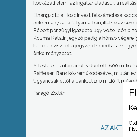
kockázati elem, az ingatlaneladások a realitá
Elhangzott: a HospInvest felszámolása kapcs
önkormányzat a folyamatban, illetve az sem, mi
Róbert pénzügyi igazgató úgy vélte, idén bi
Kozma Katalin jegyző pedig a hónap végére ígér
kapcsán viszont a jegyző elmondta: a megyei v
önkormányzatot.
A testület ezután arról is döntött: 800 millió 
Raiffeisen Bank közreműködésével, miután ez a
Ugyancsak ettől a banktól 150 millió ft működés
Faragó Zoltán
Ke
Old
AZ AKTUÁLIS
fris