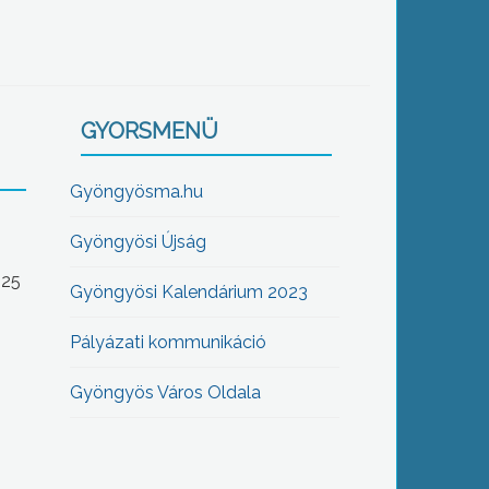
GYORSMENÜ
Gyöngyösma.hu
Gyöngyösi Újság
-25
Gyöngyösi Kalendárium 2023
Pályázati kommunikáció
Gyöngyös Város Oldala