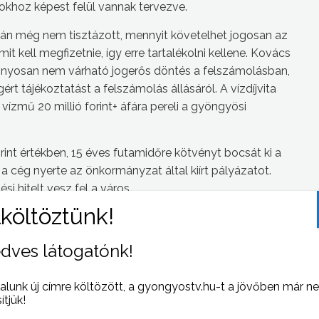
sokhoz képest felül vannak tervezve.
án még nem tisztázott, mennyit követelhet jogosan az
t kell megfizetnie, így erre tartalékolni kellene. Kovács
zonyosan nem várható jogerős döntés a felszámolásban,
t tájékoztatást a felszámolás állásáról. A vízdíjvita
ízmű 20 millió forint+ áfára pereli a gyöngyösi
forint értékben, 15 éves futamidőre kötvényt bocsát ki a
 cég nyerte az önkormányzat által kiírt pályázatot.
i hitelt vesz fel a város.
dves látogatónk!
alunk új címre költözött, a gyongyostv.hu-t a jövőben már n
 NAPI HÍREI
(2010-01-14 )
sítjük!