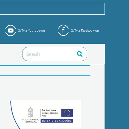
GyTv a Youtube-on
GyTv a Facebook-on