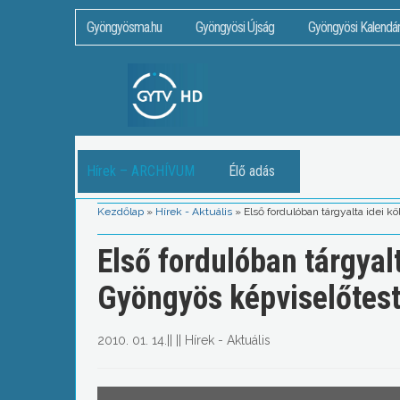
Gyöngyösma.hu
Gyöngyösi Újság
Gyöngyösi Kalendá
Hírek – ARCHÍVUM
Élő adás
Kezdőlap
»
Hírek - Aktuális
»
Első fordulóban tárgyalta idei 
Első fordulóban tárgyal
Gyöngyös képviselőtest
2010. 01. 14.
||
||
Hírek - Aktuális