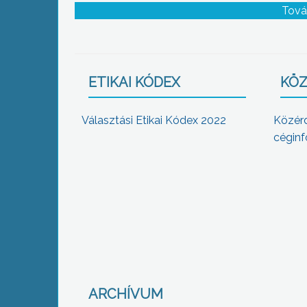
jövedelemadó, a távhő áfája, valamint
Tová
lakásvásárlási illeték, emelkedik viszon
jövedéki adó januártól
ETIKAI KÓDEX
KÖZ
Választási Etikai Kódex 2022
Közér
céginf
ARCHÍVUM