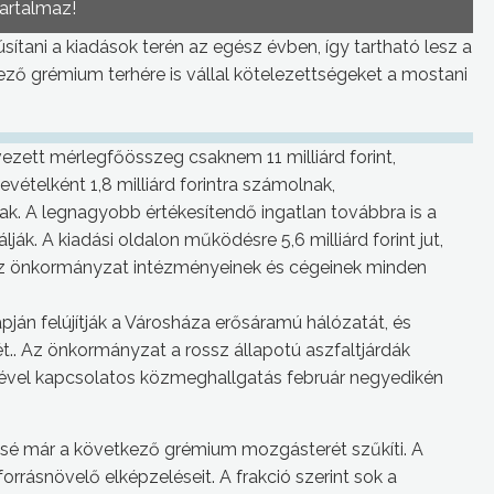
tartalmaz!
sítani a kiadások terén az egész évben, így tartható lesz a
kező grémium terhére is vállal kötelezettségeket a mostani
vezett mérlegfőösszeg csaknem 11 milliárd forint,
bevételként 1,8 milliárd forintra számolnak,
rnak. A legnagyobb értékesítendő ingatlan továbbra is a
nálják. A kiadási oldalon működésre 5,6 milliárd forint jut,
d. Az önkormányzat intézményeinek és cégeinek minden
pján felújítják a Városháza erősáramú hálózatát, és
t.. Az önkormányzat a rossz állapotú aszfaltjárdák
dzsével kapcsolatos közmeghallgatás február negyedikén
zsé már a következő grémium mozgásterét szűkíti. A
orrásnövelő elképzeléseit. A frakció szerint sok a