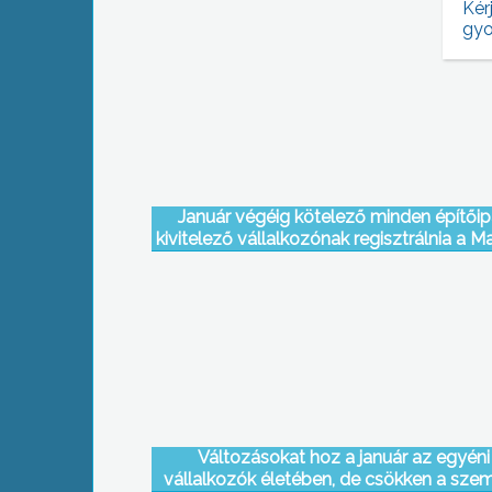
Kér
gyo
Január végéig kötelező minden építőip
kivitelező vállalkozónak regisztrálnia a M
Kereskedelmi és Iparkamaránál, vagy a h
kirendeltségeken
Változásokat hoz a január az egyéni
vállalkozók életében, de csökken a szem