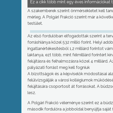
Ez a cikk több mint egy éves információkat 
A szakemberek szerint önmérsékletet kell tanú
mérleg. A Polgári Frakció szerint már a követ
testület.
Az első fordulóban elfogadottak szerint a ter
forráshiánya közel 532 millió forint. Helyi adó
ingatlanértékesítésből 1,2 milliárd forintot vá
laktanya, ezt több, mint félmilliárd forintért kí
felújításra és felhalmozásra közel 4 milliár
pályázati forrást meg kell fogniuk
A bizottságok és a képviselők módosításai ala
felülvizsgálják a városi kollégiumok működésé
felújítására csoportosít át forrásokat. A bü
lesz.
A Polgári Frakció véleménye szerint ez a büd
második fordulóra a jobboldal benyújtja saját f