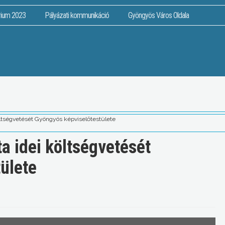
rium 2023
Pályázati kommunikáció
Gyöngyös Város Oldala
költségvetését Gyöngyös képviselőtestülete
ta idei költségvetését
ülete