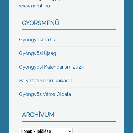
www.nmhh.hu
GYORSMENÜ
Gyöngyösma.hu
Gyöngyösi Újság
Gyöngyösi Kalendárium 2023
Pályázati kommunikáció
Gyöngyös Város Oldala
ARCHÍVUM
Archívum