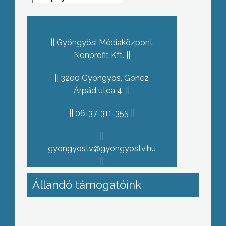
Gyöngyösi Médiaközpont
Nonprofit Kft.
3200 Gyöngyös, Göncz
Árpád utca 4.
06-37-311-355
gyongyostv@gyongyostv.hu
Állandó támogatóink