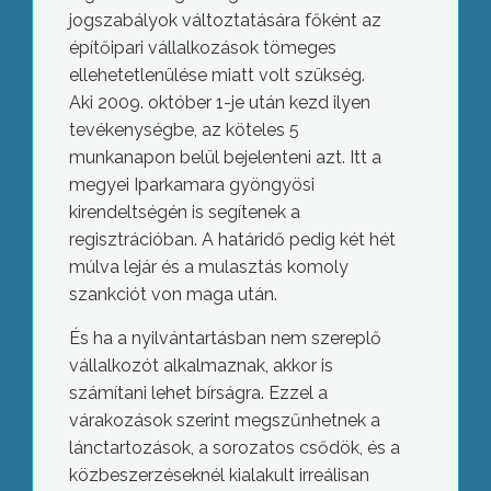
jogszabályok változtatására főként az
építőipari vállalkozások tömeges
ellehetetlenülése miatt volt szükség.
Aki 2009. október 1-je után kezd ilyen
tevékenységbe, az köteles 5
munkanapon belül bejelenteni azt. Itt a
megyei Iparkamara gyöngyösi
kirendeltségén is segítenek a
regisztrációban. A határidő pedig két hét
múlva lejár és a mulasztás komoly
szankciót von maga után.
És ha a nyilvántartásban nem szereplő
vállalkozót alkalmaznak, akkor is
számítani lehet bírságra. Ezzel a
várakozások szerint megszűnhetnek a
lánctartozások, a sorozatos csődök, és a
közbeszerzéseknél kialakult irreálisan