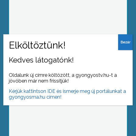
Változásokat hoz a január az egyéni
vállalkozók életében, de csökken a
személyi jövedelemadó, a távhő áfája,
valamint a lakásvásárlási illeték,
emelkedik viszont a jövedéki adó
januártól
Kedves látogatónk!
A Mátrai Borvidék borászatainak
részvételével tartottak gasztronómiai
Oldalunk új címre költözött, a gyongyostv.hu-t a
borbemutatót, első ízben a Mátra
jövőben már nem frissítjük!
Múzeumban
Kérjük kattintson IDE és ismerje meg új portálunkat a
gyongyosma.hu címen!