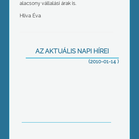
alacsony vállalási árak is.
Hliva Éva
Első fordulóban tárgyalta idei
költségvetését Gyöngyös
képviselőtestülete
AZ AKTUÁLIS NAPI HÍREI
(2010-01-14 )
Januártól, hetente és fejenként 25 liter
helyett 40 liter szemét szállításáért
kell fizetnünk Gyöngyösön