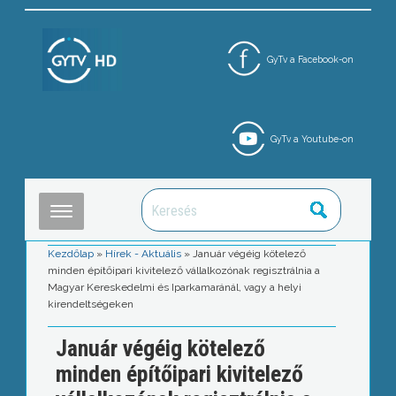
GyTv a Facebook-on
GyTv a Youtube-on
Kezdőlap
»
Hírek - Aktuális
»
Január végéig kötelező
minden építőipari kivitelező vállalkozónak regisztrálnia a
Magyar Kereskedelmi és Iparkamaránál, vagy a helyi
kirendeltségeken
Január végéig kötelező
minden építőipari kivitelező