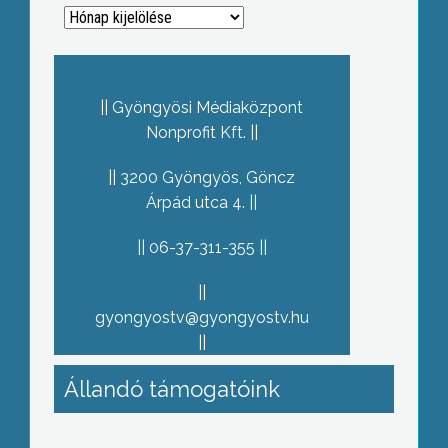
Archívum
Gyöngyösi Médiaközpont
Nonprofit Kft.
3200 Gyöngyös, Göncz
Árpád utca 4.
06-37-311-355
gyongyostv@gyongyostv.hu
Állandó támogatóink