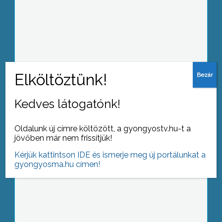
Hamarosan tankonyha és
tancukrászda kialakítását kezdik meg
a gyöngyösi főiskolán
Kedves látogatónk!
A Magyar Kommunista Munkáspárt
minden megyében önálló listát és
Oldalunk új címre költözött, a gyongyostv.hu-t a
egyéni jelölteket kíván állítani a
jövőben már nem frissítjük!
szegények és a munkások
Kérjük kattintson IDE és ismerje meg új portálunkat a
képviseletére – mondta a párt elnöke
gyongyosma.hu címen!
Gyöngyösön