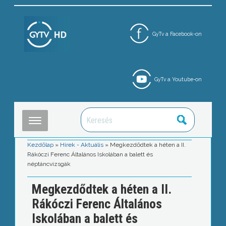
GyTv a Facebook-on
GyTv a Youtube-on
Kezdőlap
»
Hírek - Aktuális
»
Megkezdődtek a héten a II.
Rákóczi Ferenc Általános Iskolában a balett és
néptáncvizsgák
Megkezdődtek a héten a II.
Rákóczi Ferenc Általános
Iskolában a balett és