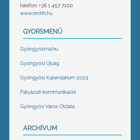
telefon: +36 1 457 7100
www.nmhh.hu
GYORSMENÜ
Gyöngyösma.hu
Gyöngyösi Újság
Gyöngyösi Kalendárium 2023
Pályázati kommunikáció
Gyöngyös Város Oldala
ARCHÍVUM