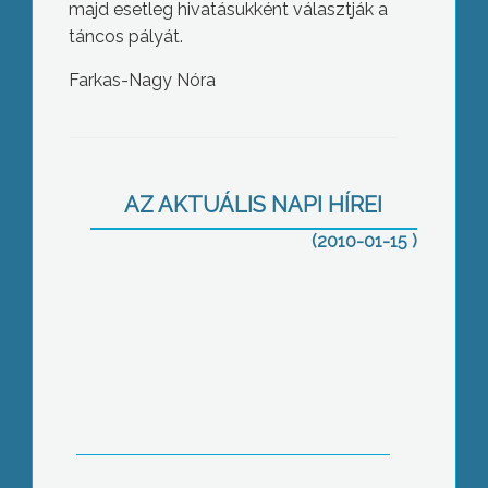
majd esetleg hivatásukként választják a
táncos pályát.
Farkas-Nagy Nóra
190 ezer ember kaphatna
munkalehetőséget, ha megvalósulna a
Károly Róbert Főiskola és a szlovákiai
AZ AKTUÁLIS NAPI HÍREI
Nyitrai Agrártudományi Egyetem
közös projektje
(2010-01-15 )
Megyei kampánynyitót tartott ma
Egerben a Magyar Szocialista Párt