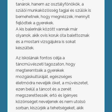
tanárok, hanem az osztályfőnökök, a
szülői munkaközösség tagjai és szülők is
bemehetnek, hogy megnézzék, mennyit
fejlődtek a gyerekek.
A kis balerinák között vannak már
olyanok, akik ovis koruk óta balettoznak
és a mostani vizsgájukra is sokat
készültek.
Az iskolának fontos célja a
táncművészeti tagozaton, hogy
megteremtsék a gyerekek
mozgáskultúráját, egészséges
életmódra neveljék őket, a művészetet,
ezen belül a táncot és a zenét
megszerettessék, értő és igényes
közönséget neveljenek és nem utolsó
sorban, kiszűrjék a tehetségeket, akik