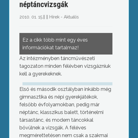
néptáncvizsgák
2010. 01. 15.
||
||
Hírek - Aktuális
Ez a cikk több mint egy éves
információkat tartalmaz!
Az intézményben táncművészeti
tagozaton minden félévben vizsgázniuk
kell a gyerekeknek.
Első és második osztályban inkább még
gimnasztika és népi gyerekjátékok,
felsőbb évfolyamokban, pedig már
néptánc, klasszikus balett, történelmi
társastánc, és modern táncokkal
bővülnek a vizsgák. A féléves
megmérettetésen nem csak a szakmai