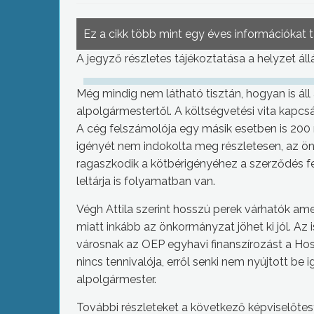
Ez a cikk több mint egy éves információkat 
A jegyző részletes tájékoztatása a helyzet áll
Még mindig nem látható tisztán, hogyan is ál
alpolgármestertől. A költségvetési vita kapcsá
A cég felszámolója egy másik esetben is 200 m
igényét nem indokolta meg részletesen, az ö
ragaszkodik a kötbérigényéhez a szerződés fe
leltárja is folyamatban van.
Végh Attila szerint hosszú perek várhatók ame
miatt inkább az önkormányzat jöhet ki jól. Az i
városnak az OEP egyhavi finanszírozást a Ho
nincs tennivalója, erről senki nem nyújtott b
alpolgármester.
További részleteket a következő képviselőtest