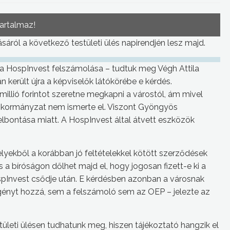
tartalmaz!
ásáról a következő testületi ülés napirendjén lesz majd.
l a HospInvest felszámolása – tudtuk meg Végh Attila
n került újra a képviselők látókörébe e kérdés.
illió forintot szeretne megkapni a várostól, ám mivel
nkormányzat nem ismerte el. Viszont Gyöngyös
lbontása miatt. A HospInvest által átvett eszközök
lyekből a korábban jó feltételekkel kötött szerződések
s a bíróságon dőlhet majd el, hogy jogosan fizett-e ki a
spInvest csődje után. E kérdésben azonban a városnak
e igényt hozzá, sem a felszámoló sem az OEP – jelezte az
ületi ülésen tudhatunk meg, hiszen tájékoztató hangzik el