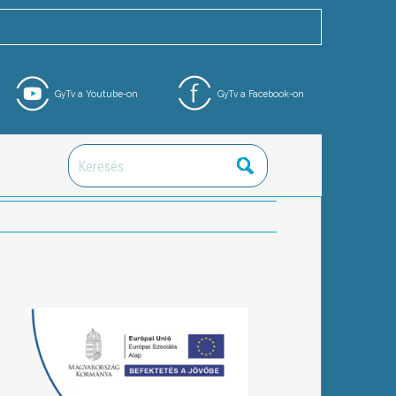
GyTv a Youtube-on
GyTv a Facebook-on