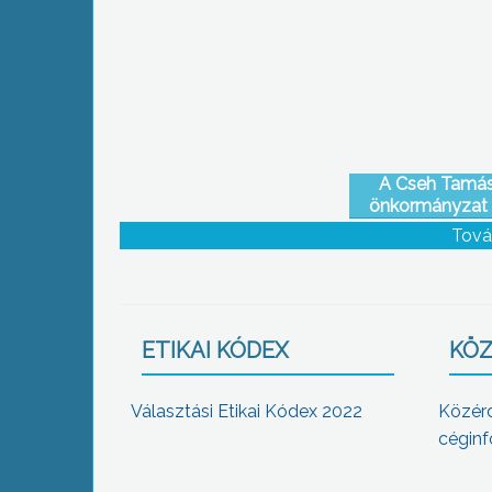
A Cseh Tamás
önkormányzat é
Solymos Ha
Tová
támogatásával kü
ETIKAI KÓDEX
KÖZ
Választási Etikai Kódex 2022
Közér
céginf