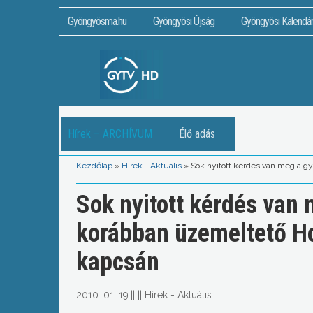
Gyöngyösma.hu
Gyöngyösi Újság
Gyöngyösi Kalendá
Hírek – ARCHÍVUM
Élő adás
Kezdőlap
»
Hírek - Aktuális
»
Sok nyitott kérdés van még a g
Sok nyitott kérdés van
korábban üzemeltető H
kapcsán
2010. 01. 19.
||
||
Hírek - Aktuális