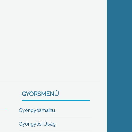
GYORSMENÜ
Gyöngyösma.hu
Gyöngyösi Újság