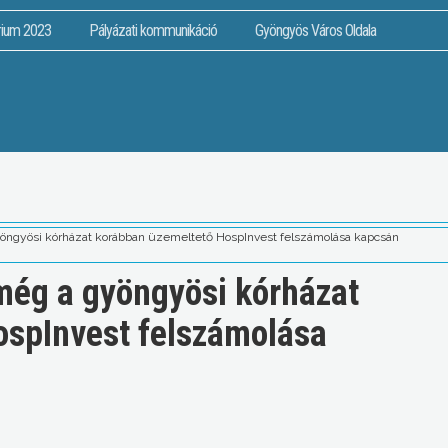
rium 2023
Pályázati kommunikáció
Gyöngyös Város Oldala
yöngyösi kórházat korábban üzemeltető HospInvest felszámolása kapcsán
 még a gyöngyösi kórházat
ospInvest felszámolása