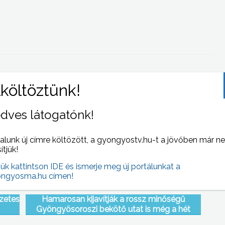
 NAPI HÍREI
(2010-01-19 )
dves látogatónk!
alunk új címre költözött, a gyongyostv.hu-t a jövőben már n
sítjük!
jük kattintson IDE és ismerje meg új portálunkat a
ngyosma.hu címen!
zetes
Hamarosan kijavítják a rossz minőségű
Gyöngyösoroszi bekötő utat is még a hét
folyamán