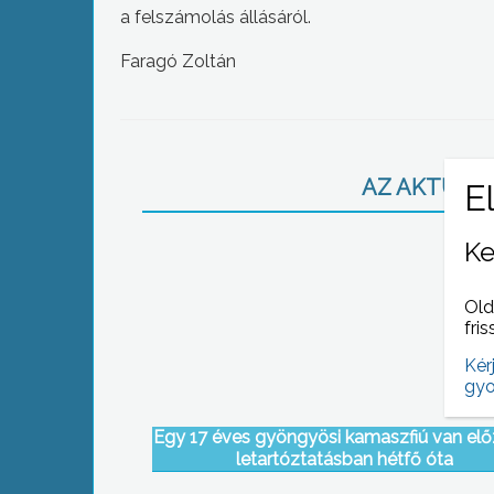
a felszámolás állásáról.
Faragó Zoltán
AZ AKTUÁLIS
Ke
Old
fris
Kér
gyo
Egy 17 éves gyöngyösi kamaszfiú van elő
letartóztatásban hétfő óta