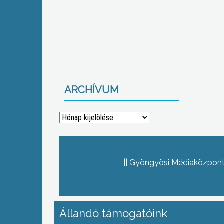
ARCHÍVUM
Archívum
Gyöngyösi Médiaközpont 
Állandó támogatóink