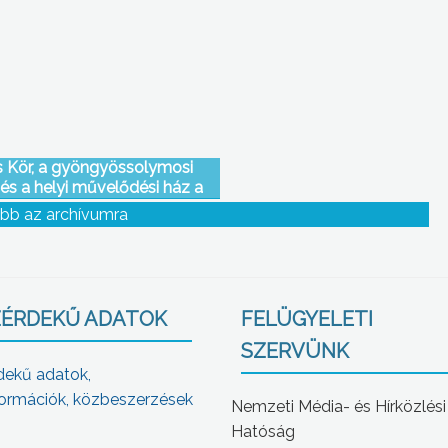
 Kör, a gyöngyössolymosi
s a helyi művelődési ház a
gyományőrző Egyesület
bb az archívumra
lönleges kiállítást szervezett
a községben
ÉRDEKŰ ADATOK
FELÜGYELETI
SZERVÜNK
dekű adatok,
ormációk, közbeszerzések
Nemzeti Média- és Hírközlési
Hatóság