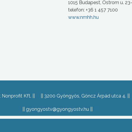
1015 Budapest, Ostrom u. 23
telefon: +36 1 457 7100
www.nmhh.hu
Nonprofit Kft.
3200 Gyöngyös, Göncz Árpád utca 4.
gyongyostv@gyongyostv.hu