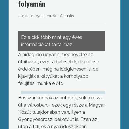
folyamán
2010. 01. 19.
||
||
Hírek - Aktuális
Ez a cikk több mint egy éves
információkat tartalmaz!
A hideg idő ugyanis megnövelte az
úthibákat, ezért a balesetek elkerülése
érdekében, még ha ideiglenesen is, de
kijavítják a kátyúkat a komolyabb
felújítási munka előtt.
Bosszankodnak az autósok, sok a rossz
út a városban,– ezek egy része a Magyar
Közút tulajdonában van. Ilyen a
Gyöngyösoroszi bekötőút is. Ezen az
úton a téli, és a nyári időszakban