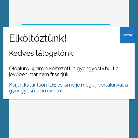
előzetes letartóztatásban hétfő óta
A Cseh Tamás Kör, a
Kedves látogatónk!
gyöngyössolymosi önkormányzat és
a helyi művelődési ház a Solymos
Oldalunk új címre költözött, a gyongyostv.hu-t a
Hagyományőrző Egyesület
jövőben már nem frissítjük!
támogatásával különleges kiállítást
szervezett a községben
Kérjük kattintson IDE és ismerje meg új portálunkat a
gyongyosma.hu címen!