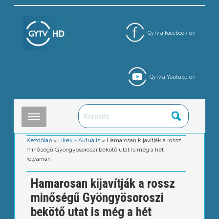
GyTv a Facebook-on
GyTv a Youtube-on
Kezdőlap
»
Hírek - Aktuális
»
Hamarosan kijavítják a rossz
minőségű Gyöngyösoroszi bekötő utat is még a hét
folyamán
Hamarosan kijavítják a rossz
minőségű Gyöngyösoroszi
bekötő utat is még a hét