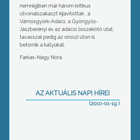
nemrégiben már három kritikus
útvonalszakaszt kijavítottak , a
Vámosgyörk-Adács, a Gyöngyös-
Jászberényi és az adácsi összekötő utat,
tavasszal pedig az oroszi úton is
betömik a kátyúkat.
Farkas-Nagy Nóra
Sok nyitott kérdés van még a
gyöngyösi kórházat korábban
üzemeltető HospInvest felszámolása
AZ AKTUÁLIS NAPI HÍREI
kapcsán
(2010-01-19 )
Egy 17 éves gyöngyösi kamaszfiú van