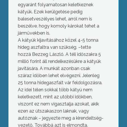
egyaránt folyamatosan keletkeznek
kátyúk. Ezek kerülgetése pedig
balesetveszélyes lehet, arról nem is
beszélve, hogy komoly károkat tehet a
járművekben is.
A kátyúk kijavításához közel 4-5 tonna
hideg aszfaltra van szükség. –tette
hozzá Bezzeg László. A téli időszakra 5
millió forint áll rendelkezésükre a kátyúk
javítására. A munkát azonban csak
száraz időben lehet elvégezni. Jelenleg
25 tonna hidegaszfalt vár feldolgozásra.
Az idei télen sokkal több kátyú nem
keletkezett, mint az utóbbi időkben,
viszont ez nem vigasztalja azokat, akik
ezen az útszakaszon laknak, vagy
autóznak – jegyezte meg a kirendeltség-
vezető. Továbbá azt is elmondta,