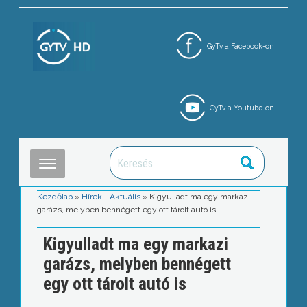
GyTv a Facebook-on
GyTv a Youtube-on
Kezdőlap
»
Hírek - Aktuális
»
Kigyulladt ma egy markazi
garázs, melyben bennégett egy ott tárolt autó is
Kigyulladt ma egy markazi
garázs, melyben bennégett
egy ott tárolt autó is