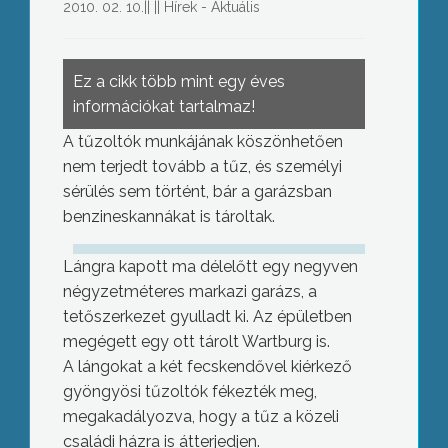
2010. 02. 10.
||
||
Hírek - Aktuális
Ez a cikk több mint egy éves
információkat tartalmaz!
A tűzoltók munkájának köszönhetően
nem terjedt tovább a tűz, és személyi
sérülés sem történt, bár a garázsban
benzineskannákat is tároltak.
Lángra kapott ma délelőtt egy negyven
négyzetméteres markazi garázs, a
tetőszerkezet gyulladt ki. Az épületben
megégett egy ott tárolt Wartburg is.
A lángokat a két fecskendővel kiérkező
gyöngyösi tűzoltók fékezték meg,
megakadályozva, hogy a tűz a közeli
családi házra is átterjedjen.