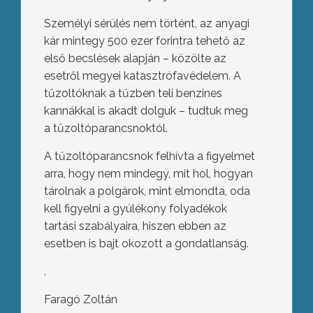
Személyi sérülés nem történt, az anyagi
kár mintegy 500 ezer forintra tehető az
első becslések alapján – közölte az
esetről megyei katasztrófavédelem. A
tűzoltóknak a tűzben teli benzines
kannákkal is akadt dolguk – tudtuk meg
a tűzoltóparancsnoktól.
A tűzoltóparancsnok felhívta a figyelmet
arra, hogy nem mindegy, mit hol, hogyan
tárolnak a polgárok, mint elmondta, oda
kell figyelni a gyúlékony folyadékok
tartási szabályaira, hiszen ebben az
esetben is bajt okozott a gondatlanság.
.
Faragó Zoltán