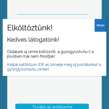
Gyöngyösön
Szőlész-borász mérnöki alapképzés
Kedves látogatónk!
indul szeptembertől a gyöngyösi
Károly Róbert Főiskolán
Oldalunk új címre költözött, a gyongyostv.hu-t a
jövőben már nem frissítjük!
Kérjük kattintson IDE és ismerje meg új portálunkat a
gyongyosma.hu címen!
Tovább az archívumra