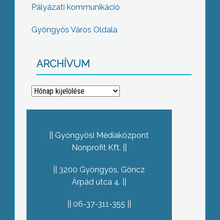
Pályázati kommunikáció
Gyöngyös Város Oldala
ARCHÍVUM
Archívum
Gyöngyösi Médiaközpont
Nonprofit Kft.
3200 Gyöngyös, Göncz
Árpád utca 4.
06-37-311-355