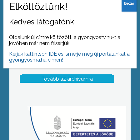
Gyöngyösön
Kedves látogatónk!
Oldalunk új címre költözött, a gyongyostv.hu-t a
jövőben már nem frissítjük!
Kérjük kattintson IDE és ismerje meg új portálunkat a
gyongyosma.hu címen!
Tovább az archívumra