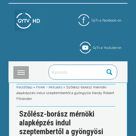
GyTv a Facebook-on
GyTv a Youtube-on
Kezdőlap
»
Hírek - Aktuális
»
Szőlész-borász mérnöki
alapképzés indul szeptembertől a gyöngyösi Károly Róbert
Főiskolán
Szőlész-borász mérnöki
alapképzés indul
szeptembertől a gyöngyösi