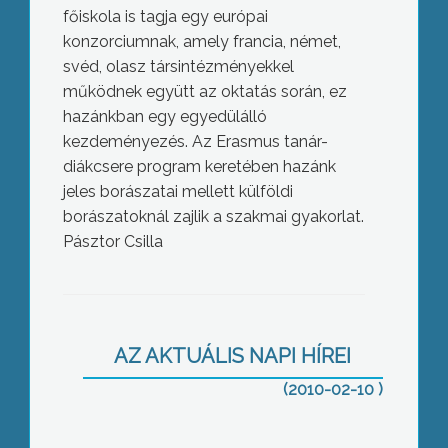
főiskola is tagja egy európai
konzorciumnak, amely francia, német,
svéd, olasz társintézményekkel
működnek együtt az oktatás során, ez
hazánkban egy egyedülálló
kezdeményezés. Az Erasmus tanár-
diákcsere program keretében hazánk
jeles borászatai mellett külföldi
borászatoknál zajlik a szakmai gyakorlat.
Pásztor Csilla
Kigyulladt ma egy markazi garázs,
melyben bennégett egy ott tárolt autó
AZ AKTUÁLIS NAPI HÍREI
is
(2010-02-10 )