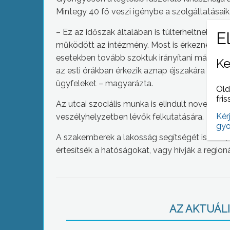
Mintegy 40 fő veszi igénybe a szolgáltatásaik
– Ez az időszak általában is túlterheltnek mo
működött az intézmény. Most is érkeznek igény
esetekben tovább szoktuk irányítani más hajl
Ke
az esti órákban érkezik aznap éjszakára a fo
ügyfeleket – magyarázta.
Old
fris
Az utcai szociális munka is elindult novembertő
Kér
veszélyhelyzetben lévők felkutatására.
gyo
A szakemberek a lakosság segítségét is kérik
értesítsék a hatóságokat, vagy hívják a region
AZ AKTUÁLIS