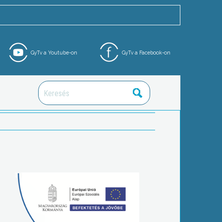
GyTv a Youtube-on
GyTv a Facebook-on