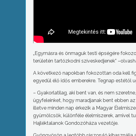
„Egymásra és önmaguk testi épségére fokozott
területén tartózkodni szíveskedjenek” –olvas
A következő napokban fokozottan oda kell fig
egyedül élő idős emberekre. Tegnap estétől ug
– Gyakorlatilag, aki bent van, és nem szeretne,
ügyfeleinket, hogy maradjanak bent ebben az 
illetve minden nap érkezik a Magyar Élelmiszer
gyümölcsök, különféle élelmiszerek, amivel tu
Hajléktalanok Gondozóháza vezetője.
Gyöngyösön a legtöbb rászoruló kihasználja a 