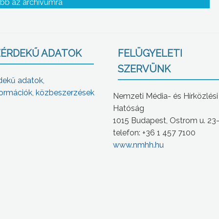
bb az archívumra
ÉRDEKŰ ADATOK
FELÜGYELETI
SZERVÜNK
dekű adatok,
ormációk, közbeszerzések
Nemzeti Média- és Hírközlési
Hatóság
1015 Budapest, Ostrom u. 23
telefon: +36 1 457 7100
www.nmhh.hu