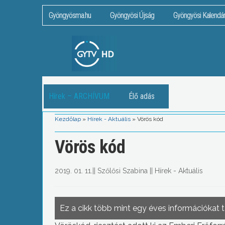
Gyöngyösma.hu
Gyöngyösi Újság
Gyöngyösi Kalendá
Hírek – ARCHÍVUM
Élő adás
Kezdőlap
»
Hírek - Aktuális
»
Vörös kód
Vörös kód
2019. 01. 11.
||
Szőlősi Szabina
||
Hírek - Aktuális
Ez a cikk több mint egy éves információkat 