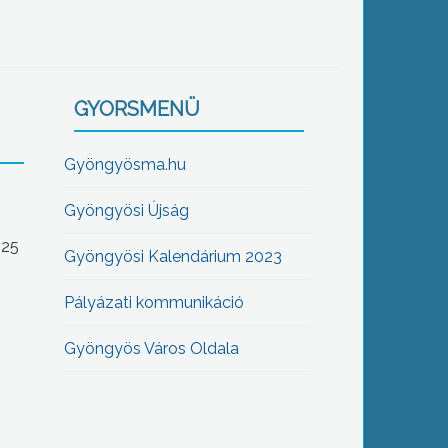
GYORSMENÜ
Gyöngyösma.hu
Gyöngyösi Újság
-25
Gyöngyösi Kalendárium 2023
Pályázati kommunikáció
Gyöngyös Város Oldala