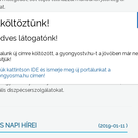
at.
ndható, de most már az elmúlt 1 évben teltházzal
ek, vagy jelzések, hogy szeretnének jönni, ilyen
éktalanellátó intézménybe az ügyfeleket. Nyilván, hogyha
dves látogatónk!
lyosón, vagy pótágyon megpróbáljuk elhelyezni az
alunk új címre költözött, a gyongyostv.hu-t a jövőben már n
sítjük!
l, így minden nap 6-tól este 10 óráig járják az utcákat a
jük kattintson IDE és ismerje meg új portálunkat a
ngyosma.hu címen!
, hogy amennyiben hajléktalan embert látnak az utcán,
ális diszpécserszolgálatokat.
 NAPI HÍREI
(2019-01-11 )