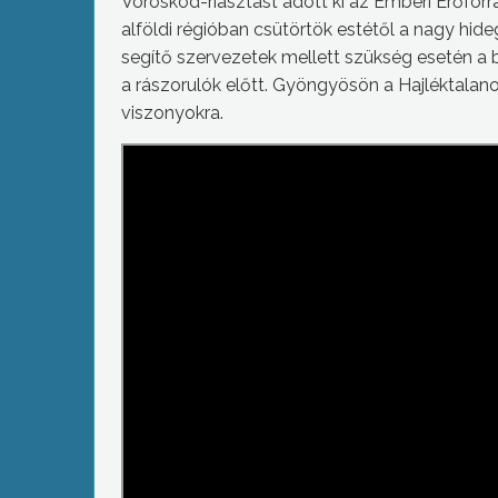
Vöröskód-riasztást adott ki az Emberi Erőfor
alföldi régióban csütörtök estétől a nagy hideg
segítő szervezetek mellett szükség esetén a 
a rászorulók előtt. Gyöngyösön a Hajléktalan
viszonyokra.