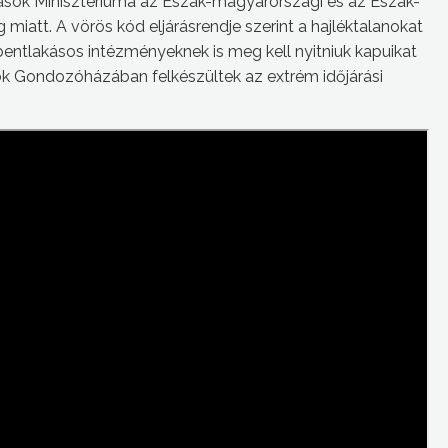
rások Minisztériuma az Észak-magyarországi és az Észak-
 miatt. A vörös kód eljárásrendje szerint a hajléktalanokat
bentlakásos intézményeknek is meg kell nyitniuk kapuikat
ok Gondozóházában felkészültek az extrém időjárási