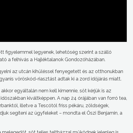
 figyelemmel legyenek, lehetőség szerint a szálló
ható a felhívás a Hajléktalanok Gondozóházában.
yelni az utcán kihűléssel fenyegetett és az otthonukban
yanis vöröskód-riasztást adtak ki a zord időjárás miatt.
 akkor egyáltalán nem kell kimennie, sőt kérjük is az
időszakban kiváltképpen. A nap 24 órájában van forró tea,
banktól, illetve a Tescótól friss pékáru, zöldségek,
djuk segíteni az ügyfeleket – mondta el Őszi Benjamin, a
melegedőt, sőt teljes teltházzal működnek jelenleg is.