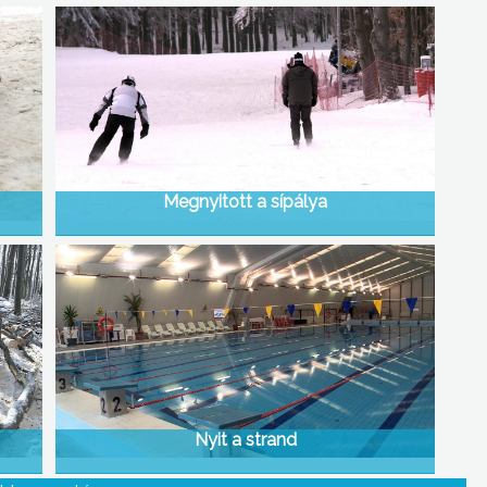
Megnyitott a sípálya
Nyit a strand