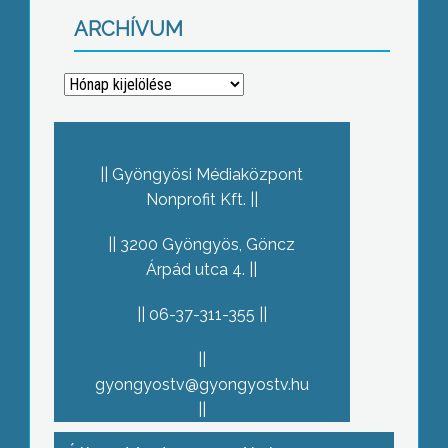
ARCHÍVUM
Archívum
Gyöngyösi Médiaközpont
Nonprofit Kft.
3200 Gyöngyös, Göncz
Árpád utca 4.
06-37-311-355
gyongyostv@gyongyostv.hu