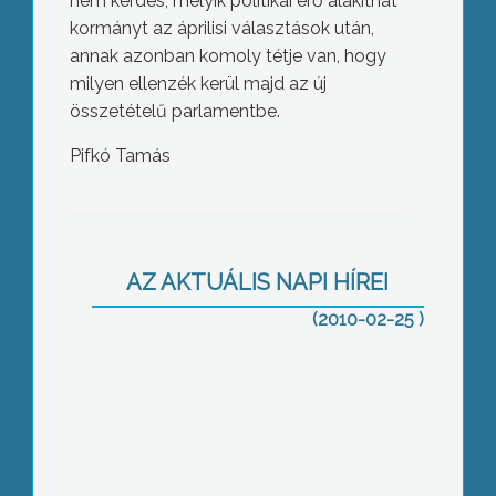
nem kérdés, melyik politikai erő alakíthat
kormányt az áprilisi választások után,
annak azonban komoly tétje van, hogy
milyen ellenzék kerül majd az új
összetételű parlamentbe.
Pifkó Tamás
Akár négyszáz gyógyszertár is
bezárhat az országban a kis patikák
állami támogatásának megszűntetése
AZ AKTUÁLIS NAPI HÍREI
miatt – állítja a gyógyszerészkamara
(2010-02-25 )
Több munkahelyet teremtene a Jobbik
a térségben, mert fontosnak tartják a
munkaerőpiaci kérdések rendezését –
mondta híradónknak a párt elnöke