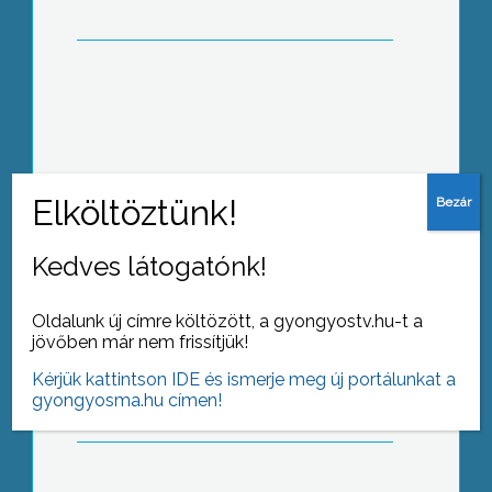
Eredményes évet zárt az Egererdő Zrt
Kedves látogatónk!
Oldalunk új címre költözött, a gyongyostv.hu-t a
Még mindig csekély az érdeklődés a
jövőben már nem frissítjük!
Heves megyei Kereskedelmi és
Iparkamara által meghirdetett villamos
Kérjük kattintson IDE és ismerje meg új portálunkat a
energia és földgáz fogyasztó
gyongyosma.hu címen!
közösségek csatlakozása iránt