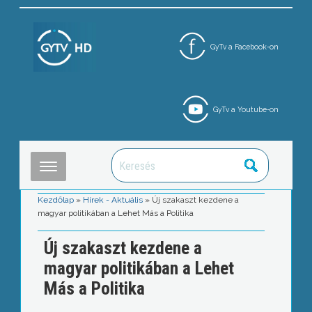
GyTv a Facebook-on
GyTv a Youtube-on
Kezdőlap
»
Hírek - Aktuális
»
Új szakaszt kezdene a
magyar politikában a Lehet Más a Politika
Új szakaszt kezdene a
magyar politikában a Lehet
Más a Politika