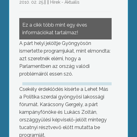
2010. 02. 25.
||
||
Hírek - Aktuális
Ez a cikk több mint egy éves
információkat tartalmaz!
A párt helyi jelöltje Gyöngyösön
ismertette programjukat, mint elmondta:
azt szeretnék elérni, hogy a
Parlamentben az ország valódi
problémáiról essen szó.
Csekély érdeklődés kísérte a Lehet Más
a Politika szerdai gyöngyösi lakossági
fórumát. Karácsony Gergely, a párt
kampányfőnöke és Lukács Zoltán,
országgyűlési képviselő-jelölt mintegy
tucatnyi résztvevő előtt mutatta be
programját.