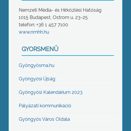
Nemzeti Média- és Hírközlési Hatóság
1015 Budapest, Ostrom u. 23-25
telefon: +36 1 457 7100
www.nmhh.hu
GYORSMENÜ
Gyöngyösma.hu
Gyöngyösi Újság
Gyöngyösi Kalendárium 2023
Pályázati kommunikáció
Gyöngyös Város Oldala