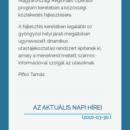
Magyarországi Regionális Operatív
program keretében a közösségi
közlekedés fejlesztésére.
A fejlesztés keretében legalább 10
gyöngyösi helyi járati megállóban
úgynevezett dinamikus
utastájékoztatási rendszert építenek ki,
amely a menetrend mellett számos
információval szolgál az utasoknak.
Pifkó Tamás
Kevesebb önkormányzati képviselőt
akar a Fidesz – jelentette ki Kövér
László, a párt alelnöke Nagyrédén.
AZ AKTUÁLIS NAPI HÍREI
(2010-03-30 )