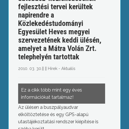
fejlesztési tervei kerültek
napirendre a
Közlekedéstudományi
Egyesület Heves megyei
szervezetének keddi ülésén,
amelyet a Mátra Volán Zrt.
telephelyén tartottak
2010. 03. 30.
||
||
Hírek - Aktuális
Ez a cikk több mint egy éves
információkat tartalmaz!
Az ülésen a buszpályaudvar
elköltöztetése és egy GPS-alapú
utastájékoztatási rendszer kiépítése is
szóba került.