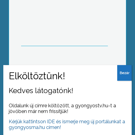
Árvízvédelmi gyakorlatot tartottak ma
Tarnaméra határában.
Internet Fiesta díjkiosztót tartottak a
Kálváriaparti Általános Iskolában
Kedves látogatónk!
Oldalunk új címre költözött, a gyongyostv.hu-t a
jövőben már nem frissítjük!
Kérjük kattintson IDE és ismerje meg új portálunkat a
Idén már 19. alkalommal rendezték
gyongyosma.hu címen!
meg a Művelődési Házban a
Nyugdíjasok Ki Mit Tudját