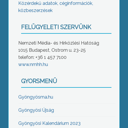
Közérdekű adatok, céginformációk,
közbeszerzések
FELÜGYELETI SZERVÜNK
Nemzeti Média- és Hírközlési Hatóság
1015 Budapest, Ostrom u. 23-25
telefon: +36 1 457 7100
www.nmhh.hu
GYORSMENÜ
Gyöngyösma.hu
Gyöngyösi Újság
Gyöngyösi Kalendárium 2023