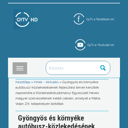
GyTv a Facebook-on
GyTv a Youtube-on
Kezdőlap
»
Hírek - Aktuális
»
Gyöngyös és környéke
autóbusz-közlekedésének fejlesztési tervei kerültek
napirendre a Közlekedéstudományi Egyesület Heves
megyei szervezetének keddi ülésén, amelyet a Mátra
Volán Zrt. telephelyén tartottak
Gyöngyös és környéke
autóbusz-közlekedésének