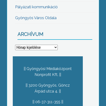
Pályázati kommunikáció
Gyöngyös Város Oldala
ARCHÍVUM
Archívum
Gyöngyösi Médiaközpont
Nonprofit Kft.
3200 Gyöngyös, Göncz
Árpád utca 4.
06-37-311-355