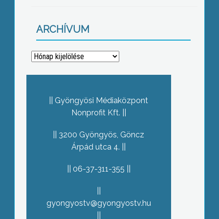
ARCHÍVUM
Archívum
Gyöngyösi Médiaközpont
Nonprofit Kft.
3200 Gyöngyös, Göncz
Árpád utca 4.
06-37-311-355
gyongyostv@gyongyostv.hu