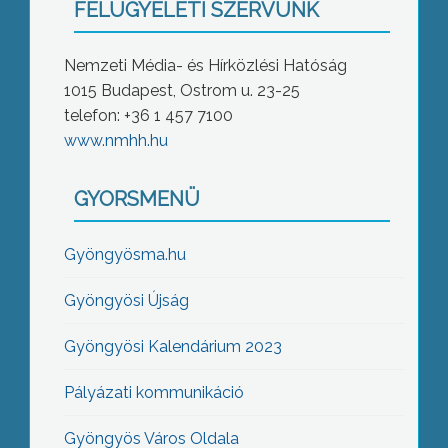
FELÜGYELETI SZERVÜNK
Nemzeti Média- és Hírközlési Hatóság
1015 Budapest, Ostrom u. 23-25
telefon: +36 1 457 7100
www.nmhh.hu
GYORSMENÜ
Gyöngyösma.hu
Gyöngyösi Újság
Gyöngyösi Kalendárium 2023
Pályázati kommunikáció
Gyöngyös Város Oldala