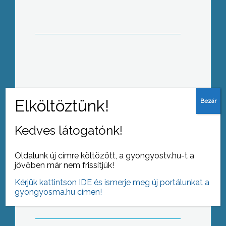
A vasárnapi választások nagy kérdése,
hogy bejut-e az Országgyűlésbe az
alig egy évvel ezelőtt alakult Lehet
Más a Politika
Kedves látogatónk!
Oldalunk új címre költözött, a gyongyostv.hu-t a
Vissza kell vinni a verset oda, ahol
jövőben már nem frissítjük!
keletkezett
Kérjük kattintson IDE és ismerje meg új portálunkat a
gyongyosma.hu címen!