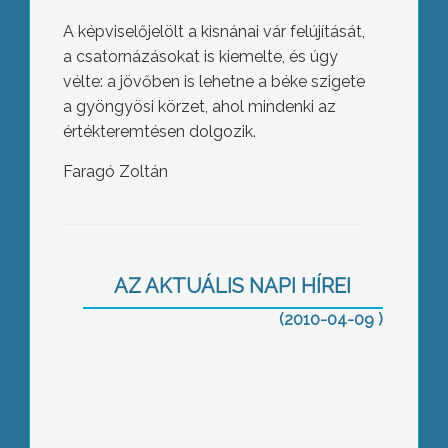
A képviselőjelölt a kisnánai vár felújítását,
a csatornázásokat is kiemelte, és úgy
vélte: a jövőben is lehetne a béke szigete
a gyöngyösi körzet, ahol mindenki az
értékteremtésen dolgozik.
Faragó Zoltán
Visszalépett Kelemen Márta a MIÉP
jelöltje, és nem kíván indulni az
országgyűlési képviselő választáson
AZ AKTUÁLIS NAPI HÍREI
(2010-04-09 )
Közel 300 kilométert tett meg ma
kampánya zárásaként Vona Gábor, a
Jobbik jelöltje Gyöngyös környékén