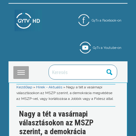
GyTv a Facebook-on
GyTv a Youtube-on
Kezdőlap
»
Hírek - Aktuális
»
Nagy a tét a vasárnapi
választásokon az MSZP szerint, a demokrácia megvédése
az MSZP-vel, vagy korlátozása a Jobbik vagy a Fidesz által
Nagy a tét a vasárnapi
választásokon az MSZP
szerint, a demokrácia