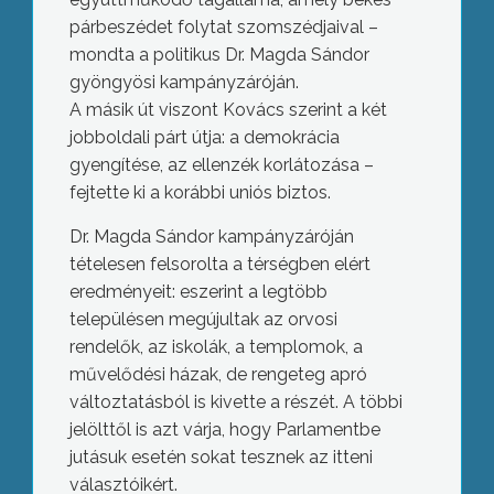
párbeszédet folytat szomszédjaival –
mondta a politikus Dr. Magda Sándor
gyöngyösi kampányzáróján.
A másik út viszont Kovács szerint a két
jobboldali párt útja: a demokrácia
gyengítése, az ellenzék korlátozása –
fejtette ki a korábbi uniós biztos.
Dr. Magda Sándor kampányzáróján
tételesen felsorolta a térségben elért
eredményeit: eszerint a legtöbb
településen megújultak az orvosi
rendelők, az iskolák, a templomok, a
művelődési házak, de rengeteg apró
változtatásból is kivette a részét. A többi
jelölttől is azt várja, hogy Parlamentbe
jutásuk esetén sokat tesznek az itteni
választóikért.