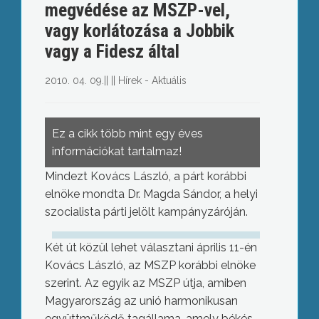
megvédése az MSZP-vel,
vagy korlátozása a Jobbik
vagy a Fidesz által
2010. 04. 09.
||
||
Hírek - Aktuális
Ez a cikk több mint egy éves
információkat tartalmaz!
Mindezt Kovács László, a párt korábbi
elnöke mondta Dr. Magda Sándor, a helyi
szocialista párti jelölt kampányzáróján.
Két út közül lehet választani április 11-én
Kovács László, az MSZP korábbi elnöke
szerint. Az egyik az MSZP útja, amiben
Magyarország az unió harmonikusan
együttműködő tagállama, amely békés