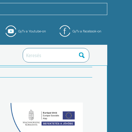
GyTv a Youtube-on
GyTv a Facebook-on