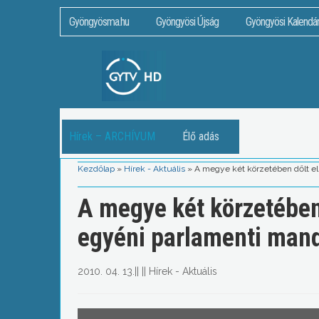
Gyöngyösma.hu
Gyöngyösi Újság
Gyöngyösi Kalendá
Hírek – ARCHÍVUM
Élő adás
Kezdőlap
»
Hírek - Aktuális
»
A megye két körzetében dőlt el
A megye két körzetében 
egyéni parlamenti man
2010. 04. 13.
||
||
Hírek - Aktuális