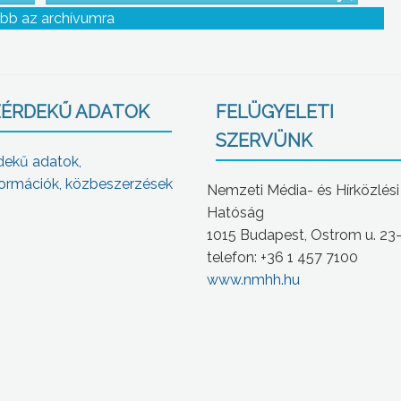
apja
a Széchenyi Iskola
bb az archívumra
ek
ÉRDEKŰ ADATOK
FELÜGYELETI
SZERVÜNK
dekű adatok,
ormációk, közbeszerzések
Nemzeti Média- és Hírközlési
Hatóság
1015 Budapest, Ostrom u. 23
telefon: +36 1 457 7100
www.nmhh.hu