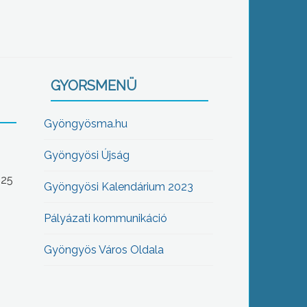
GYORSMENÜ
Gyöngyösma.hu
Gyöngyösi Újság
-25
Gyöngyösi Kalendárium 2023
Pályázati kommunikáció
Gyöngyös Város Oldala