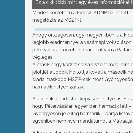
Ez a cikk több mint egy éves információkat 
Minden körzetben a Fidesz-KDNP teljesített a
megelőzte az MSZP-t.
Ahogy országosan, úgy megyénkben is a Fides
legjobb eredménnyel a vasárnapi voksoláson. 
pétervásárai körzetből már bent van a Parla
végleges.
A másik négy körzet sorsa viszont még nem d
jelöltjét a Jobbik indítottja követi a második
diadalmaskodó MSZP-sek most Gyöngyösön é
harmadik helyen zártak.
Alakulnak a pártlistás képviselői helyek is: 
hogy Pétervásárán egyéniben harmadik lett – 
Gyöngyösön jelenleg harmadik – pártja listave
egyéniben nem nyer mandátumot a Mátraaljá
A Fidesz jelen pillanatban három listás man