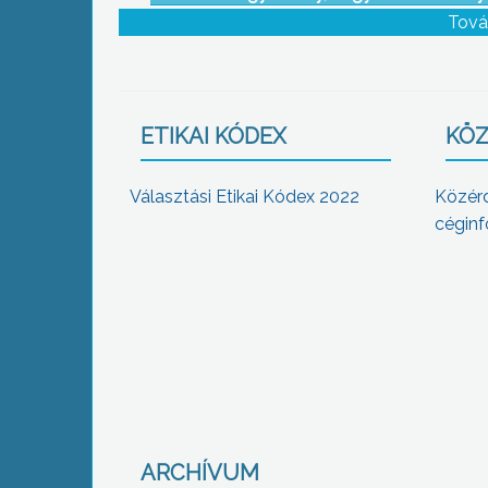
névadójának tiszteletére, a Költészet N
Tová
alkalmából szavalóversenyt rendezn
ETIKAI KÓDEX
KÖZ
Választási Etikai Kódex 2022
Közér
céginf
ARCHÍVUM