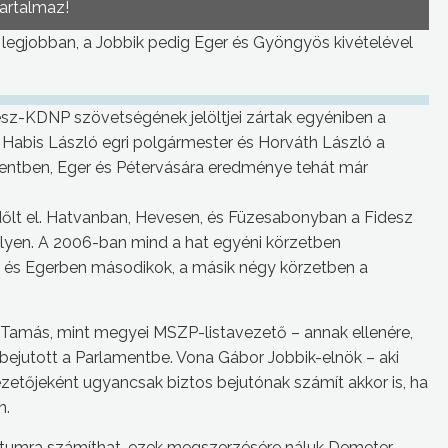
tartalmaz!
 legjobban, a Jobbik pedig Eger és Gyöngyös kivételével
z-KDNP szövetségének jelöltjei zártak egyéniben a
Habis László egri polgármester és Horváth László a
mentben, Eger és Pétervására eredménye tehát már
őlt el. Hatvanban, Hevesen, és Füzesabonyban a Fidesz
 helyen. A 2006-ban mind a hat egyéni körzetben
s Egerben másodikok, a másik négy körzetben a
Sós Tamás, mint megyei MSZP-listavezető – annak ellenére,
bejutott a Parlamentbe. Vona Gábor Jobbik-elnök – aki
zetőjeként ugyancsak biztos bejutónak számít akkor is, ha
n.
dátumra számíthat, ezek megszerzésére náluk Demeter