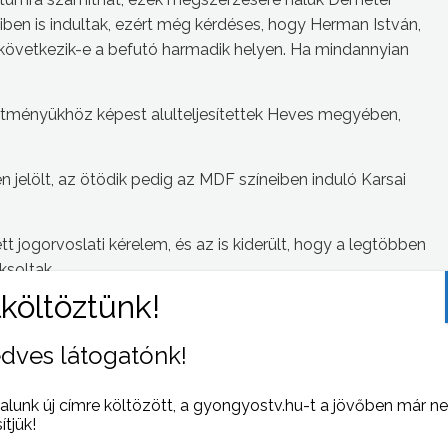
niben is indultak, ezért még kérdéses, hogy Herman István,
 következik-e a befutó harmadik helyen. Ha mindannyian
jesítményükhöz képest alulteljesítettek Heves megyében,
n jelölt, az ötödik pedig az MDF színeiben induló Karsai
 jogorvoslati kérelem, és az is kiderült, hogy a legtöbben
soltak.
dves látogatónk!
alunk új címre költözött, a gyongyostv.hu-t a jövőben már n
 NAPI HÍREI
sítjük!
(2010-04-13 )