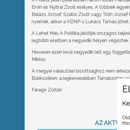
Ervin és Nyitrai Zsolt esélyes. A többiek egyé
Balázs József, Szabó Zsolt vagy Tóth József
nyernek, akkor a KDNP-s Lukács Tamás jöhet.
A Lehet Más A Politika jelöltjei országos tel
legtöbb esetben a negyedik helyen végeztek.
Hevesen ezen kívül negyedik lett egy függetle
Miklós.
A megyei választási bizottsághoz nem érkezett
Bükkszéken, a legkevesebben Tarnabodon vok
Faragó Zoltán
Ke
Old
AZ AKTUÁLIS
fris