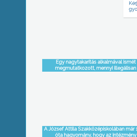
Kér
gyo
Egy nagytakarítás alkalmával ismét
megmutatkozott, mennyi illegálisan
elhelyezett hulladék borítja Gyöngyös n
városrészét
A József Attila Szakközépiskolában már
óta hagyomány, hogy az intézmény