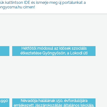
jük kattintson IDE és ismerje meg új portálunkat a
ngyosma.hu címen!
Hétfőtől módosul az idősek szociális
étkeztetése Gyöngyösön, a Lokodi úti
éhány
gondozási központ felújítása miatt
 1990
Névadója halálának 150. évfordulójára
emlékezett Jászárokszállás általános iskolája,