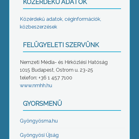
KÖZÉRDEKŰ ADATOK
Közérdekű adatok, céginformációk,
közbeszerzések
FELÜGYELETI SZERVÜNK
Nemzeti Média- és Hírközlési Hatóság
1015 Budapest, Ostrom u. 23-25
telefon: +36 1 457 7100
www.nmhh.hu
GYORSMENÜ
Gyöngyösma.hu
Gyöngyösi Újság