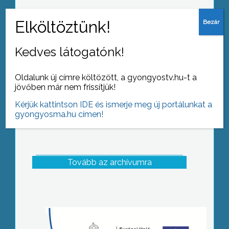
A József Attila Szakközépiskolában
már 1990 óta hagyomány, hogy az
intézmény névadójának tiszteletére, a
Költészet Napja alkalmából
Kedves látogatónk!
szavalóversenyt rendeznek
Oldalunk új címre költözött, a gyongyostv.hu-t a
jövőben már nem frissítjük!
Kérjük kattintson IDE és ismerje meg új portálunkat a
gyongyosma.hu címen!
Tovább az archívumra