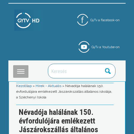
GyTv a Facebook-on
GyTv a Youtube-on
Kezdőlap
»
Hírek - Aktuális
»
Névadója halálának 150.
évfordulójára emlékezett Jászárokszállás általános iskolája,
a Széchenyi Iskola
Névadója halálának 150.
évfordulójára emlékezett
Jászárokszállás általános