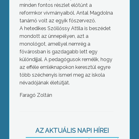
minden fontos részlet előtűnt a
reformkor vívmányaiból. Antal Magdolna
tanárnő volt az egyik főszervező.
A hetedikes Szőllőssy Attila is beszédet
mondott az ünnepélyen, azt a
monológot, amellyel nemrég a
fővárosban is gazdagabb lett egy
különdíjjal. A pedagógusok remélik, hogy
az efféle emléknapokon keresztül egyre
több széchenyis ismeri meg az iskola
névadójának életútját.
Faragó Zoltán
A megye két körzetében dőlt el az
első fordulóban az egyéni parlamenti
AZ AKTUÁLIS NAPI HÍREI
mandátum sorsa