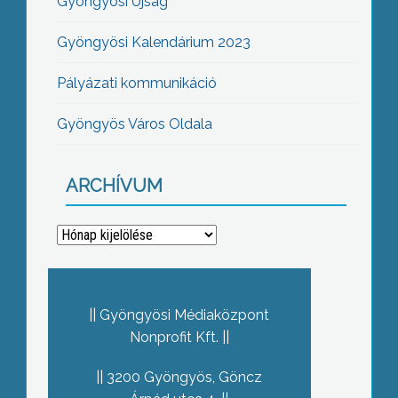
Gyöngyösi Újság
Gyöngyösi Kalendárium 2023
Pályázati kommunikáció
Gyöngyös Város Oldala
ARCHÍVUM
Archívum
Gyöngyösi Médiaközpont
Nonprofit Kft.
3200 Gyöngyös, Göncz