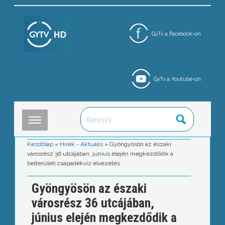
GyTv a Facebook-on
GyTv a Youtube-on
Kezdőlap
»
Hírek - Aktuális
»
Gyöngyösön az északi
városrész 36 utcájában, június elején megkezdődik a
belterületi csapadékvíz elvezetés
Gyöngyösön az északi
városrész 36 utcájában,
június elején megkezdődik a