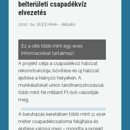
belterületi csapadékvíz
elvezetés
2010. 04. 16.
||
||
Hírek - Aktuális
Ez a cikk több mint egy éves
információkat tartalmaz!
A projekt célja a csapadékvíz hálózat
rekonstrukciója, bővítése és új hálózat
építése a hiányzó helyeken. A
munkálatokat uniós társfinanszírozással
több mint fél milliárd Ft-ból valósítják
meg.
A beruházás keretében több mint 11 ezer
méter csapadékcsatorna felújítása és
építése valósul meg – mondta a projekt