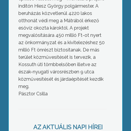
indítón Hiesz György polgármester. A
beruházás közvetlenül 4220 lakos
otthonát védi meg a Mátrából érkező
esővíz okozta károktól. A projekt
megvalósítására 450 millió Ft-ot nyert
az önkormányzat és a kivitelezéshez 50
millió Ft önrészt biztosítanak. De más
terület közművesítését is tervezik, a
Kossuth úti tömbbelsőben illetve az
észak-nyugati városrészben 9 utca
közművesítését és járdaépítését kezdik
meg.
Pásztor Csilla
Fáklyás felvonuláson emlékeztek
Gyöngyösön a 2. világháború idején
AZ AKTUÁLIS NAPI HÍREI
elhurcolt áldozatokra