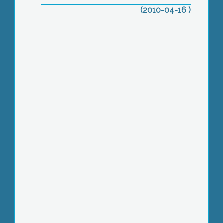
(2010-04-16 )
Folyamatosan javítják a városi utakat
Gyöngyösön
Célegyenesbe került az idei, második
Városi Egészségnap szervezése, bár a
programok sora és a rendezvény
finanszírozása még nem
véglegesedett