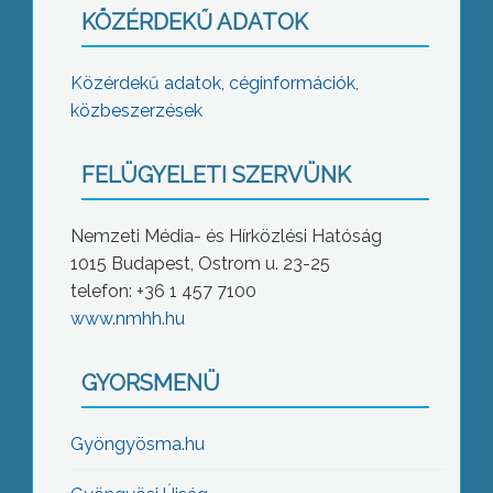
KÖZÉRDEKŰ ADATOK
Közérdekű adatok, céginformációk,
közbeszerzések
FELÜGYELETI SZERVÜNK
Nemzeti Média- és Hírközlési Hatóság
1015 Budapest, Ostrom u. 23-25
telefon: +36 1 457 7100
www.nmhh.hu
GYORSMENÜ
Gyöngyösma.hu