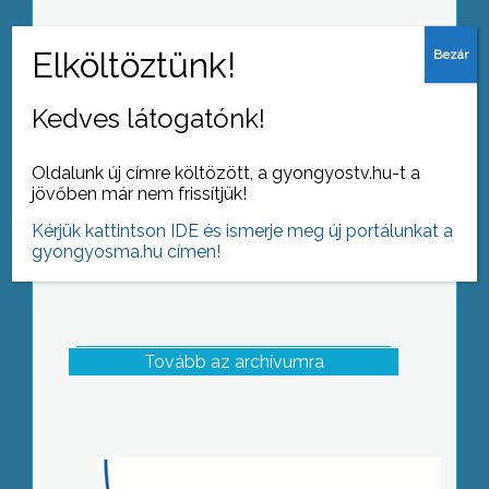
Gyöngyösi borászok szerepeltek
sikeresen egy nagy nemzetközi
borversenyen Olaszországban, a
Kedves látogatónk!
Vinitaly-n
Oldalunk új címre költözött, a gyongyostv.hu-t a
jövőben már nem frissítjük!
Kérjük kattintson IDE és ismerje meg új portálunkat a
gyongyosma.hu címen!
Tovább az archívumra