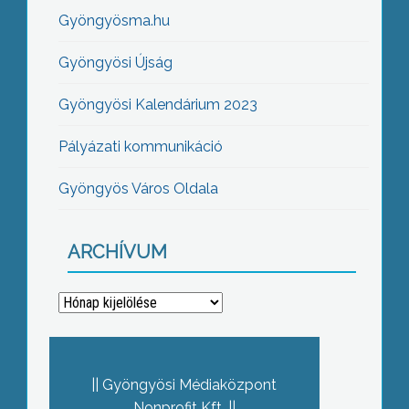
Gyöngyösma.hu
Gyöngyösi Újság
Gyöngyösi Kalendárium 2023
Pályázati kommunikáció
Gyöngyös Város Oldala
ARCHÍVUM
Archívum
Gyöngyösi Médiaközpont
Nonprofit Kft.