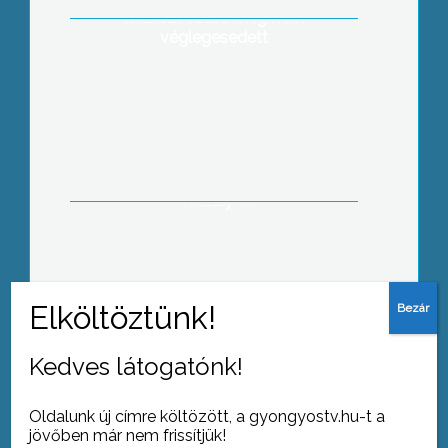
finanszírozása még nem
véglegesedett
Gyöngyösi borászok szerepeltek
sikeresen egy nagy nemzetközi
borversenyen Olaszországban, a
Vinitaly-n
Kedves látogatónk!
Tovább az archívumra
Oldalunk új címre költözött, a gyongyostv.hu-t a
jövőben már nem frissítjük!