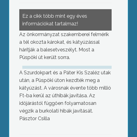
Ez a cikk több mint egy éves
információkat tartalmaz!
Az önkormányzat szakemberei felmérik
a tél okozta károkat, és kátyúzással
hárítják a balesetveszélyt. Most a
Püspöki út került sorra.
A Szurdokpart és a Páter Kis Szaléz utak
után, a Püspöki úton kezdték meg a
kátyúzást. A városnak évente több millió
Ft-ba kerül az úthibák javítása. Az
időjárástól függően folyamatosan
végzik a burkolati hibák javítását.
Pásztor Csilla