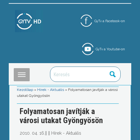
GyTv a Facebook-on
GyTv a Youtube-on
Kezdőlap
»
Hírek - Aktuális
»
Folyamatosan javítják a városi
utakat Gyöngyösön
Folyamatosan javítják a
városi utakat Gyöngyösön
2010. 04. 16.
||
||
Hírek - Aktuális