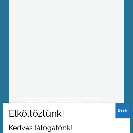
Megtekintették az Értelmi
fogyatékosok Napközi Otthonát az
amerikai üdvhadsereg képviselői és
Hiesz György polgármester
Gyertyagyújtással és koszorúzással
emlékeztek a lengyel
repülőszerencsétlenség áldozataira
Gyöngyös város vezetői és a helyi
lengyel közösség tagjai az Orczy
kastély emléktáblájánál
Kedves látogatónk!