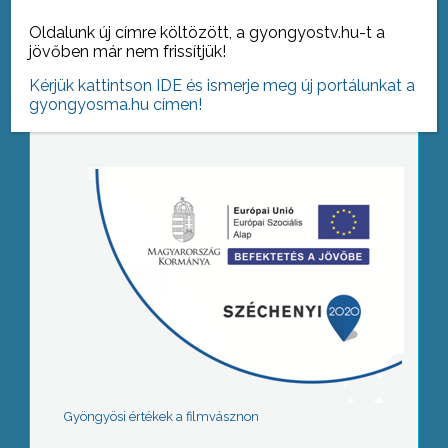
Oldalunk új címre költözött, a gyongyostv.hu-t a
jövőben már nem frissítjük!
Tovább az archívumra
Kérjük kattintson IDE és ismerje meg új portálunkat a
gyongyosma.hu címen!
Gyöngyösi értékek a filmvásznon