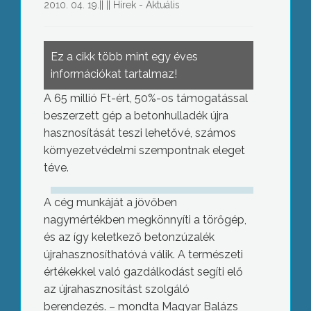
2010. 04. 19.
||
||
Hírek - Aktuális
Ez a cikk több mint egy éves
információkat tartalmaz!
A 65 millió Ft-ért, 50%-os támogatással
beszerzett gép a betonhulladék újra
hasznosítását teszi lehetővé, számos
környezetvédelmi szempontnak eleget
téve.
A cég munkáját a jövőben
nagymértékben megkönnyíti a törőgép,
és az így keletkező betonzúzalék
újrahasznosíthatóvá válik. A természeti
értékekkel való gazdálkodást segíti elő
az újrahasznosítást szolgáló
berendezés. – mondta Magyar Balázs