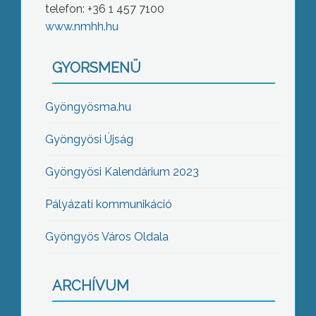
telefon: +36 1 457 7100
www.nmhh.hu
GYORSMENÜ
Gyöngyösma.hu
Gyöngyösi Újság
Gyöngyösi Kalendárium 2023
Pályázati kommunikáció
Gyöngyös Város Oldala
ARCHÍVUM