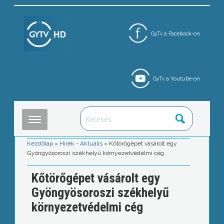
GyTv a Facebook-on
GyTv a Youtube-on
Kezdőlap
»
Hírek - Aktuális
»
Kőtörőgépet vásárolt egy
Gyöngyösoroszi székhelyű környezetvédelmi cég
Kőtörőgépet vásárolt egy
Gyöngyösoroszi székhelyű
környezetvédelmi cég