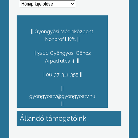
Archívum
Gyöngyösi Médiaközpont
Nonprofit Kft.
3200 Gyöngyös, Göncz
Árpád utca 4.
06-37-311-355
gyongyostv@gyongyostv.hu
Állandó támogatóink