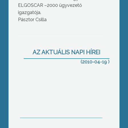
ELGOSCAR –2000 ügyvezető
igazgatója.
Pásztor Csilla
A Fidesz a kis-és középvállalkozások
pártján áll, bár a nagyberuházásokat
AZ AKTUÁLIS NAPI HÍREI
sem ellenzi – mondta Orbán Viktor, a
(2010-04-19 )
párt elnöke ma Gyöngyösön.
Megújult könyvtári szolgáltatások és
informatikai infrastruktúra segíti a
hallgatói felkészülést a Károly Róbert
Főiskolán