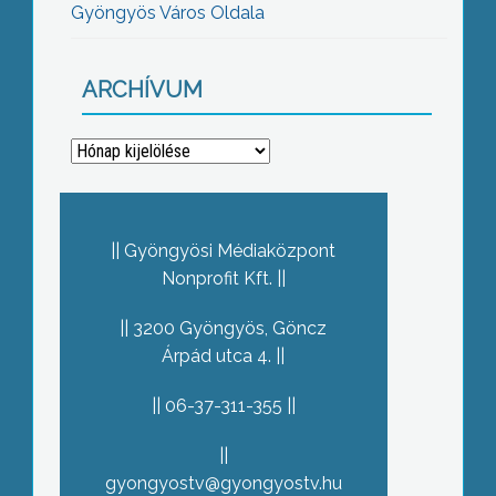
Gyöngyös Város Oldala
ARCHÍVUM
Archívum
Gyöngyösi Médiaközpont
Nonprofit Kft.
3200 Gyöngyös, Göncz
Árpád utca 4.
06-37-311-355
gyongyostv@gyongyostv.hu