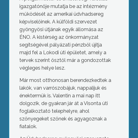
igazgatónője mutatja be az intézmény
működését az amerikai üdvhadsereg
képviselőinek. A külföldi szervezet
gyöngyösi útjának egyik állomása az
ÉNO. A kistérség az önkormányzat
segítségével pályázati pénzből újítja
majd fel a Lokodi úti épületet, amely a
tervek szerint ősztől már a gondozottak
végleges helye lesz.
Már most otthonosan berendezkedtek a
lakók, van varrószobájuk, nappalijuk és
énektermük is. Valentin a mai nap itt
dolgozik, de gyakran jár át a Visonta úti
foglalkoztató telephelyre, ahol
szőnyegeket szőnek és agyagoznak a
fiatalok.