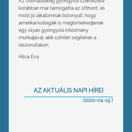
Az Üdvhadsereg gyöngyösi szervezete
korábban már támogatta az otthont, és
most jó alkalomnak bizonyult, hogy
amerikai kollegáik is megismerkedjenek
egy olyan gyöngyösi intézmény
munkájával, akik szintén segítenek a
rászorultakon.
Hliva Éva
A Fidesz a kis-és középvállalkozások
pártján áll, bár a nagyberuházásokat
sem ellenzi – mondta Orbán Viktor, a
párt elnöke ma Gyöngyösön.
AZ AKTUÁLIS NAPI HÍREI
(2010-04-19 )
Megújult könyvtári szolgáltatások és
informatikai infrastruktúra segíti a