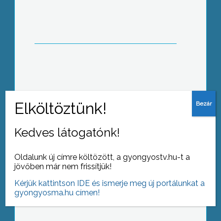
hallgatói felkészülést a Károly Róbert
Főiskolán
Kőtörőgépet vásárolt egy
Gyöngyösoroszi székhelyű
környezetvédelmi cég
Kedves látogatónk!
Oldalunk új címre költözött, a gyongyostv.hu-t a
jövőben már nem frissítjük!
Gyertyagyújtással és koszorúzással
emlékeztek a lengyel
Kérjük kattintson IDE és ismerje meg új portálunkat a
repülőszerencsétlenség áldozataira
gyongyosma.hu címen!
Gyöngyös város vezetői és a helyi
lengyel közösség tagjai az Orczy
kastély emléktáblájánál