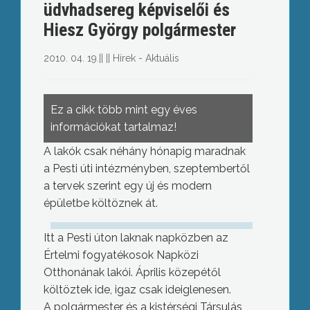
üdvhadsereg képviselői és
Hiesz György polgármester
2010. 04. 19.
||
||
Hírek - Aktuális
Ez a cikk több mint egy éves
információkat tartalmaz!
A lakók csak néhány hónapig maradnak
a Pesti úti intézményben, szeptembertől
a tervek szerint egy új és modern
épületbe költöznek át.
Itt a Pesti úton laknak napközben az
Értelmi fogyatékosok Napközi
Otthonának lakói. Április közepétől
költöztek ide, igaz csak ideiglenesen.
A polgármester és a kistérségi Társulás