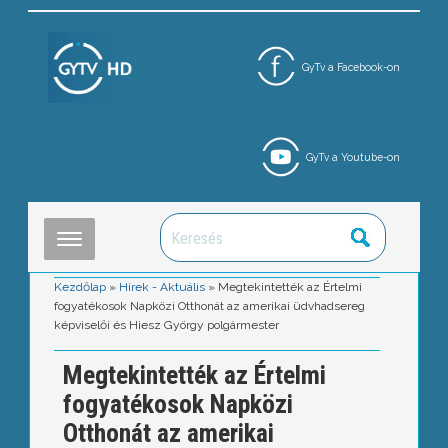
GyTv a Facebook-on
GyTv a Youtube-on
Kezdőlap
»
Hírek - Aktuális
»
Megtekintették az Értelmi
fogyatékosok Napközi Otthonát az amerikai üdvhadsereg
képviselői és Hiesz György polgármester
Megtekintették az Értelmi
fogyatékosok Napközi
Otthonát az amerikai