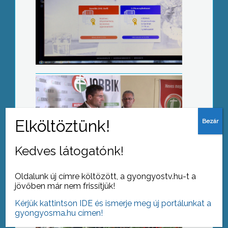
A be- és elvándorlásról
Bor- és katonadal fesztivál
Kedves látogatónk!
Oldalunk új címre költözött, a gyongyostv.hu-t a
jövőben már nem frissítjük!
Rákóczi-gála
Kérjük kattintson IDE és ismerje meg új portálunkat a
gyongyosma.hu címen!