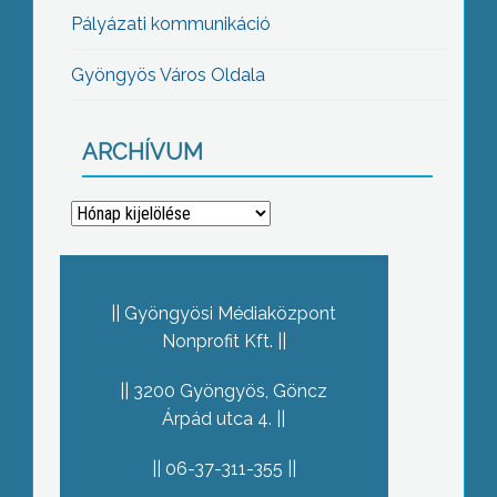
Pályázati kommunikáció
Gyöngyös Város Oldala
ARCHÍVUM
Archívum
Gyöngyösi Médiaközpont
Nonprofit Kft.
3200 Gyöngyös, Göncz
Árpád utca 4.
06-37-311-355