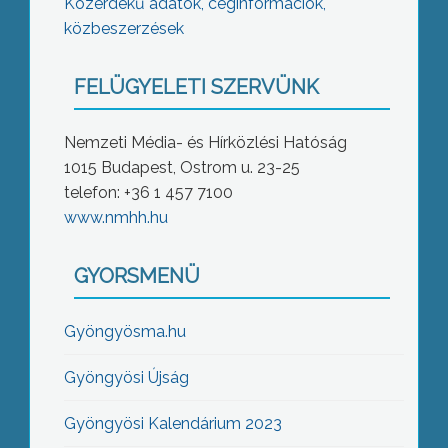
Közérdekű adatok, céginformációk,
közbeszerzések
FELÜGYELETI SZERVÜNK
Nemzeti Média- és Hírközlési Hatóság
1015 Budapest, Ostrom u. 23-25
telefon: +36 1 457 7100
www.nmhh.hu
GYORSMENÜ
Gyöngyösma.hu
Gyöngyösi Újság
Gyöngyösi Kalendárium 2023