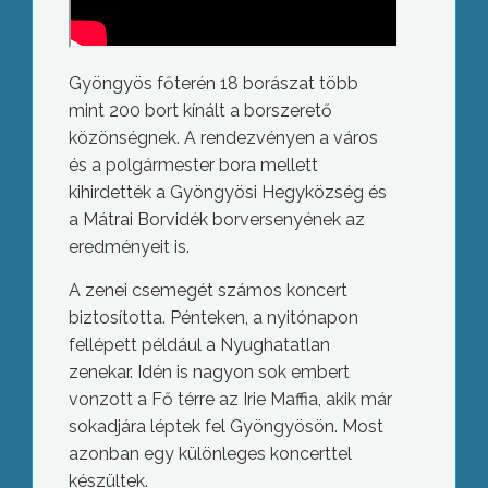
Gyöngyös főterén 18 borászat több
mint 200 bort kínált a borszerető
közönségnek. A rendezvényen a város
és a polgármester bora mellett
kihirdették a Gyöngyösi Hegyközség és
a Mátrai Borvidék borversenyének az
eredményeit is.
A zenei csemegét számos koncert
biztosította. Pénteken, a nyitónapon
fellépett például a Nyughatatlan
zenekar. Idén is nagyon sok embert
vonzott a Fő térre az Irie Maffia, akik már
sokadjára léptek fel Gyöngyösön. Most
azonban egy különleges koncerttel
készültek.