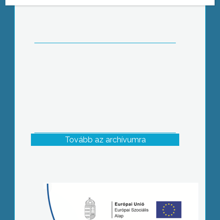
jászárokszállási Széchenyi István
Általános Iskolában
Tovább az archívumra