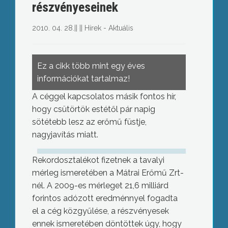
részvényeseinek
2010. 04. 28.
||
||
Hírek - Aktuális
Ez a cikk több mint egy éves
információkat tartalmaz!
A céggel kapcsolatos másik fontos hír,
hogy csütörtök estétől pár napig
sötétebb lesz az erőmű füstje,
nagyjavítás miatt.
Rekordosztalékot fizetnek a tavalyi
mérleg ismeretében a Mátrai Erőmű Zrt-
nél. A 2009-es mérleget 21,6 milliárd
forintos adózott eredménnyel fogadta
el a cég közgyűlése, a részvényesek
ennek ismeretében döntöttek úgy, hogy