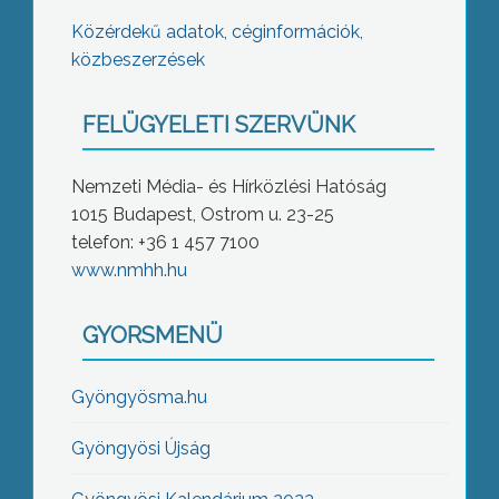
Közérdekű adatok, céginformációk,
közbeszerzések
FELÜGYELETI SZERVÜNK
Nemzeti Média- és Hírközlési Hatóság
1015 Budapest, Ostrom u. 23-25
telefon: +36 1 457 7100
www.nmhh.hu
GYORSMENÜ
Gyöngyösma.hu
Gyöngyösi Újság