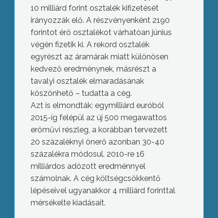
10 milliárd forint osztalék kifizetését
irányozzák elő. A részvényenként 2190
forintot érő osztalékot várhatóan június
végén fizetik ki. A rekord osztalék
egyrészt az áramárak miatt különösen
kedvező eredménynek, másrészt a
tavalyi osztalék elmaradásának
köszönhető – tudatta a cég.
Azt is elmondták: egymilliárd euróból
2015-ig felépül az új 500 megawattos
erőművi részleg, a korábban tervezett
20 százaléknyi önerő azonban 30-40
százalékra módosul. 2010-re 16
milliárdos adózott eredménnyel
számolnak. A cég költségcsökkentő
lépéseivel ugyanakkor 4 milliárd forinttal
mérsékelte kiadásait.