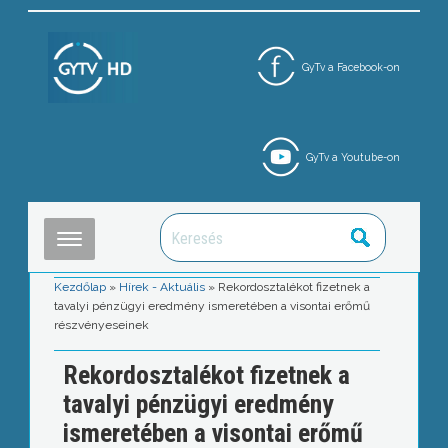
GyTv a Facebook-on
GyTv a Youtube-on
Kezdőlap
»
Hírek - Aktuális
»
Rekordosztalékot fizetnek a
tavalyi pénzügyi eredmény ismeretében a visontai erőmű
részvényeseinek
Rekordosztalékot fizetnek a
tavalyi pénzügyi eredmény
ismeretében a visontai erőmű