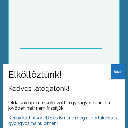
Elkezdődött a kullancsszezon
Minden évben hagyományként
rendezik meg a Károly Róbert
Főiskolán a Majális Napot, azaz a
diáknapot
Kedves látogatónk!
Oldalunk új címre költözött, a gyongyostv.hu-t a
jövőben már nem frissítjük!
Kérjük kattintson IDE és ismerje meg új portálunkat a
Egész napos egészségnapot
gyongyosma.hu címen!
szerveztek nemrégiben a