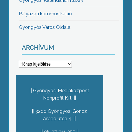
Gyöngyösi Kalendárium 2023
Pályázati kommunikáció
Gyöngyös Város Oldala
ARCHÍVUM
Archívum
Gyöngyösi Médiaközpont
Nonprofit Kft.
3200 Gyöngyös, Göncz
Árpád utca 4.
06-37-311-355