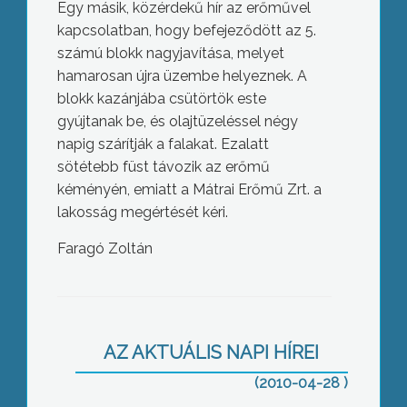
Egy másik, közérdekű hír az erőművel
kapcsolatban, hogy befejeződött az 5.
számú blokk nagyjavítása, melyet
hamarosan újra üzembe helyeznek. A
blokk kazánjába csütörtök este
gyújtanak be, és olajtüzeléssel négy
napig szárítják a falakat. Ezalatt
sötétebb füst távozik az erőmű
kéményén, emiatt a Mátrai Erőmű Zrt. a
lakosság megértését kéri.
Faragó Zoltán
Új kórházi szárny építése kezdődhet
2011-ben, Gyöngyösön
AZ AKTUÁLIS NAPI HÍREI
(2010-04-28 )