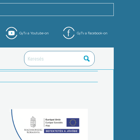
GyTv a Youtube-on
GyTv a Facebook-on