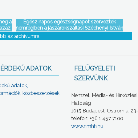
meg a
Egész napos egészségnapot szerveztek
 azaz
nemrégiben a jászárokszállási Széchenyi István
Általános Iskolában
bb az archívumra
ÉRDEKŰ ADATOK
FELÜGYELETI
SZERVÜNK
dekű adatok,
ormációk, közbeszerzések
Nemzeti Média- és Hírközlési
Hatóság
1015 Budapest, Ostrom u. 23
telefon: +36 1 457 7100
www.nmhh.hu