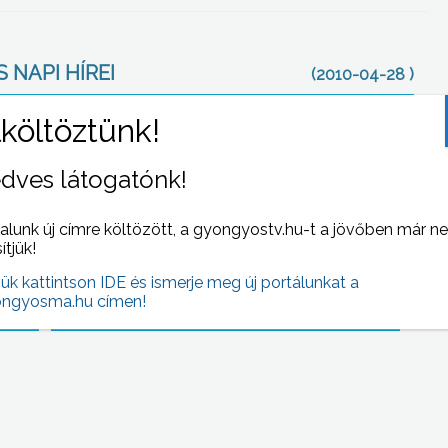
 NAPI HÍREI
(2010-04-28 )
dves látogatónk!
alunk új címre költözött, a gyongyostv.hu-t a jövőben már n
sítjük!
jük kattintson IDE és ismerje meg új portálunkat a
-ben,
Rekordosztalékot fizetnek a tavalyi pénzügyi
ngyosma.hu címen!
eredmény ismeretében a visontai erőmű
részvényeseinek