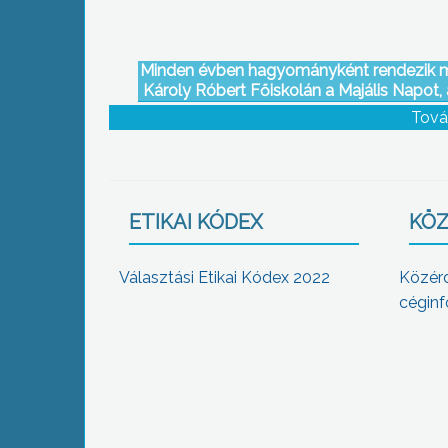
Minden évben hagyományként rendezik 
Károly Róbert Főiskolán a Majális Napot,
a diáknapot
Tová
ETIKAI KÓDEX
KÖZ
Választási Etikai Kódex 2022
Közér
céginf