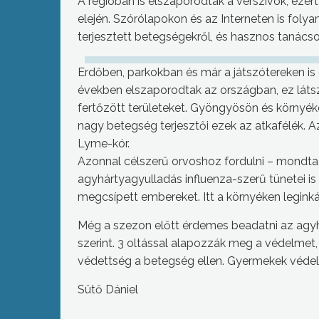
A régióban is elszaporodtak a vérszívók, ez
elején. Szórólapokon és az Interneten is folya
terjesztett betegségekről, és hasznos tanácsok
Erdőben, parkokban és már a játszótereken is 
években elszaporodtak az országban, ez látszi
fertőzött területeket. Gyöngyösön és környéké
nagy betegség terjesztői ezek az atkafélék. A
Lyme-kór.
Azonnal célszerű orvoshoz fordulni – mondta 
agyhártyagyulladás influenza-szerű tünetei is 
megcsípett embereket. Itt a környéken leginká
Még a szezon előtt érdemes beadatni az agyhá
szerint. 3 oltással alapozzák meg a védelmet, is
védettség a betegség ellen. Gyermekek védelm
Sütő Dániel