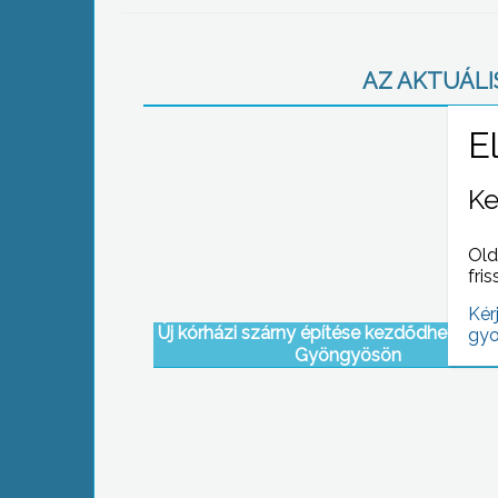
AZ AKTUÁLIS
Ke
Old
fris
Kér
Új kórházi szárny építése kezdődhet 2011
gyo
Gyöngyösön