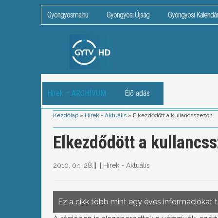
Gyöngyösma.hu
Gyöngyösi Újság
Gyöngyösi Kalendá
Hírek – ARCHÍVUM
Élő adás
Kezdőlap
»
Hírek - Aktuális
»
Elkezdődött a kullancsszezon
Elkezdődött a kullancs
2010. 04. 28.
||
||
Hírek - Aktuális
Ez a cikk több mint egy éves információkat 