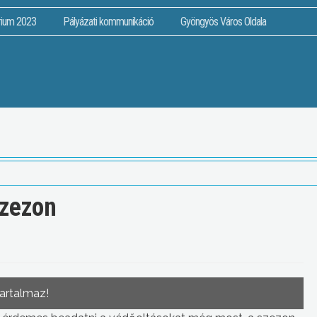
rium 2023
Pályázati kommunikáció
Gyöngyös Város Oldala
szezon
tartalmaz!