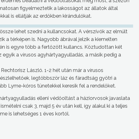
ért érdemes beadatni a védőoltásokat még most, a szezon
matosan figyelmeztetik a lakosságot az állatok által
kal is ellátják az erdőkben kirándulókat.
össze lehet szedni a kullancsokat. A vérszívók az elmúlt
k a térképen is. Nagyobb ábrával jelzik a kiemelten
n is egyre több a fertőzött kullancs. Köztudottan két
z egyik a vírusos agyhártyagyulladás, a másik pedig a
Rechtorisz László. 1-2 hét után már a vírusos
észlelhetőek, legtöbbször láz és fáradtság gyötri a
bb Lyme-kóros tünetekkel keresik fel a rendelőket.
rtyagyulladás elleni védőoltást a háziorvosok javaslata
mételni csak 3, majd 5 év után kell, így alakul ki a teljes
e is lehetséges 1 éves kortól.