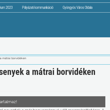
rium 2023
Pályázati kommunikáció
Gyöngyös Város Oldala
 mátrai borvidéken
senyek a mátrai borvidéken
tartalmaz!