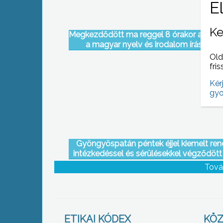
Ke
Megkezdődött ma reggel 8 órakor az éret
a magyar nyelv és irodalom írásbelive
Old
fris
Kér
gyo
Gyöngyöspatán péntek éjjel kiemelt ren
intézkedéssel és sérülésekkel végződött
ballagási ünneplés
Tová
ETIKAI KÓDEX
KÖZ