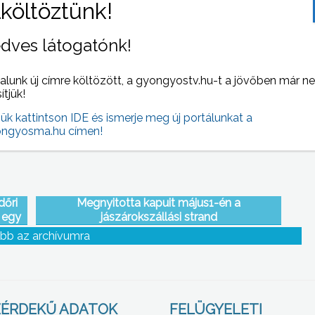
dves látogatónk!
tségi,
A Fő téren majálisozott szombaton a városi
l
MSZP, a rendezvényre ellátogattak a párt
képviselői és képviselőjelöltjei is
alunk új címre költözött, a gyongyostv.hu-t a jövőben már n
sítjük!
jük kattintson IDE és ismerje meg új portálunkat a
ngyosma.hu címen!
dőri
Megnyitotta kapuit május1-én a
 egy
jászárokszállási strand
bb az archívumra
ÉRDEKŰ ADATOK
FELÜGYELETI