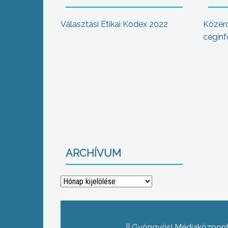
Választási Etikai Kódex 2022
Közér
céginf
ARCHÍVUM
Archívum
Gyöngyösi Médiaközpont 