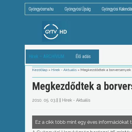
Gyöngyösma.hu
Gyöngyösi Újság
Gyöngyösi Kalendá
Hírek – ARCHÍVUM
Élő adás
Kezdőlap
»
Hírek - Aktuális
»
Megkezdődtek a borversenyek a
Megkezdődtek a borver
2010. 05. 03.
||
||
Hírek - Aktuális
Ez a cikk több mint egy éves információkat 