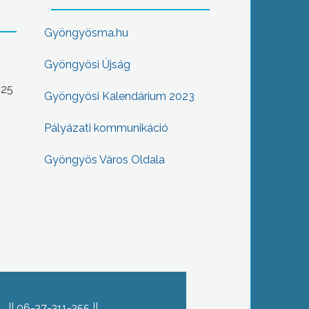
Gyöngyösma.hu
Gyöngyösi Újság
-25
Gyöngyösi Kalendárium 2023
Pályázati kommunikáció
Gyöngyös Város Oldala
06-37-311-355