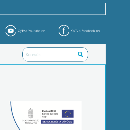
GyTv a Youtube-on
GyTv a Facebook-on