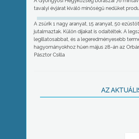
A Gyöngyösi Hegyközség borászai 76 mintáv
tavalyi évjárat kiváló minőségű nedűket produk
A zsűrik 1 nagy aranyat, 15 aranyat, 50 ezüstöt
jutalmaztak. Külön díjakat is odaítéltek. A leg
legillatosabbat, és a legeredményesebb termel
hagyományokhoz hűen május 28-án az Orbán n
Pásztor Csilla
AZ AKTUÁLIS