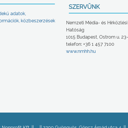
SZERVÜNK
dekű adatok,
ormációk, közbeszerzések
Nemzeti Média- és Hírközlési
Hatóság
1015 Budapest, Ostrom u. 23
telefon: +36 1 457 7100
www.nmhh.hu
Nonprofit Kft.
3200 Gyöngyös, Göncz Árpád utca 4.