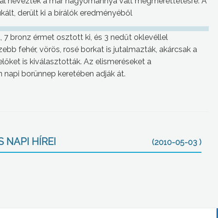
al neveztek a már hagyománnyá vált megmérettetésre. A
ált, derült ki a bírálók eredményéből
, 7 bronz érmet osztott ki, és 3 nedűt oklevéllel
szebb fehér, vörös, rosé borkat is jutalmazták, akárcsak a
őket is kiválasztották. Az elismeréseket a
api borünnep keretében adják át.
 NAPI HÍREI
(2010-05-03 )