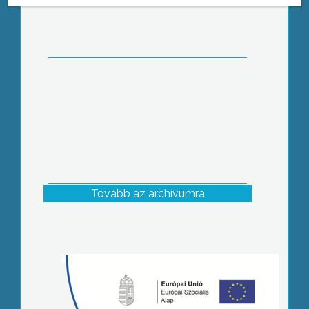
aulájában
Tovább az archívumra