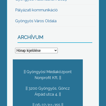
Pályázati kommunikáció
Gyöngyös Város Oldala
ARCHÍVUM
Archívum
Gyöngyösi Médiaközpont
Nonprofit Kft.
3200 Gyöngyös, Göncz
Árpád utca 4.
06-37-311-355