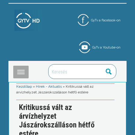
GyTv a Facebook-on
GyTv a Youtube-on
Kezdőlap
»
Hírek - Aktuális
»
Kritikussá vált az
árvízhelyzet Jászárokszálláson hétfő estére
Kritikussá vált az
árvízhelyzet
Jászárokszálláson hétfő
estére