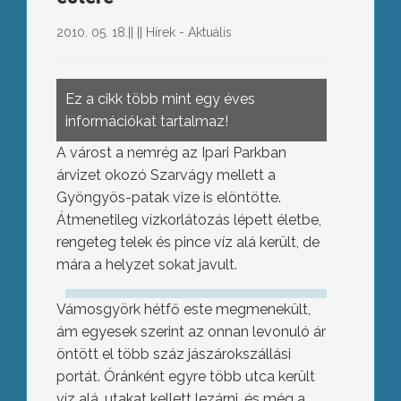
2010. 05. 18.
||
||
Hírek - Aktuális
Ez a cikk több mint egy éves
információkat tartalmaz!
A várost a nemrég az Ipari Parkban
árvizet okozó Szarvágy mellett a
Gyöngyös-patak vize is elöntötte.
Átmenetileg vízkorlátozás lépett életbe,
rengeteg telek és pince víz alá került, de
mára a helyzet sokat javult.
Vámosgyörk hétfő este megmenekült,
ám egyesek szerint az onnan levonuló ár
öntött el több száz jászárokszállási
portát. Óránként egyre több utca került
víz alá, utakat kellett lezárni, és még a