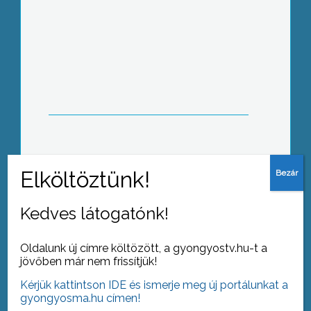
Most már az alacsonyabban fekvő
részeken kell vigyázni az árvízre, a
környéken a rekordszinttel tetőző
Zagyva és Tarna szintje már
csökkenőben van
A nedves és meleg időnek
köszönhetően megszaporodtak a
kullancscsípések régiónkban
Kedves látogatónk!
Oldalunk új címre költözött, a gyongyostv.hu-t a
jövőben már nem frissítjük!
Kérjük kattintson IDE és ismerje meg új portálunkat a
Kiosztották a Megyei Rajzverseny
gyongyosma.hu címen!
díjait Mátra Művelődési Központ