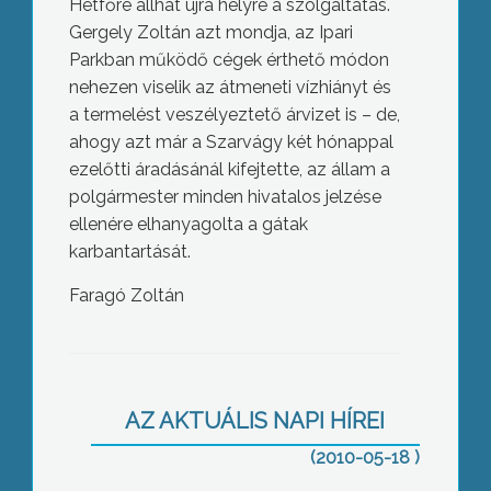
Hétfőre állhat újra helyre a szolgáltatás.
Gergely Zoltán azt mondja, az Ipari
Parkban működő cégek érthető módon
nehezen viselik az átmeneti vízhiányt és
a termelést veszélyeztető árvizet is – de,
ahogy azt már a Szarvágy két hónappal
ezelőtti áradásánál kifejtette, az állam a
polgármester minden hivatalos jelzése
ellenére elhanyagolta a gátak
karbantartását.
Faragó Zoltán
100 milliós nagyságrendű károkat
okoztak a Mátra és a Bükk erdeiben a
heves esőzések hatására megáradt
patakok
AZ AKTUÁLIS NAPI HÍREI
(2010-05-18 )