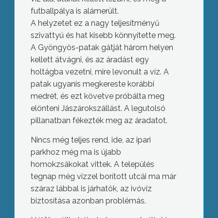
futballpálya is alámerült.
A helyzetet ez a nagy teljesítményű
szivattyú és hat kisebb könnyítette meg.
A Gyöngyös-patak gátját három helyen
kellett átvágni, és az áradást egy
holtágba vezetni, mire levonult a víz. A
patak ugyanis megkereste korábbi
medrét, és ezt követve próbálta meg
elönteni Jászárokszállást. A legutolsó
pillanatban fékezték meg az áradatot.
Nincs még teljes rend, ide, az ipari
parkhoz még ma is újabb
homokzsákokat vittek. A település
tegnap még vízzel borított utcái ma már
száraz lábbal is járhatók, az ivóvíz
biztosítása azonban problémás.