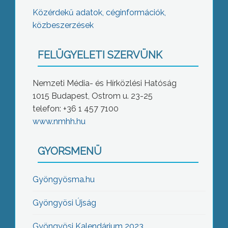
Közérdekű adatok, céginformációk,
közbeszerzések
FELÜGYELETI SZERVÜNK
Nemzeti Média- és Hírközlési Hatóság
1015 Budapest, Ostrom u. 23-25
telefon: +36 1 457 7100
www.nmhh.hu
GYORSMENÜ
Gyöngyösma.hu
Gyöngyösi Újság
Gyöngyösi Kalendárium 2023