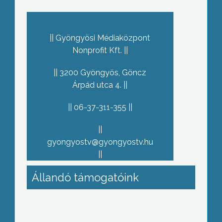
Gyöngyösi Médiaközpont
Nonprofit Kft.
3200 Gyöngyös, Göncz
Árpád utca 4.
06-37-311-355
gyongyostv@gyongyostv.hu
Állandó támogatóink