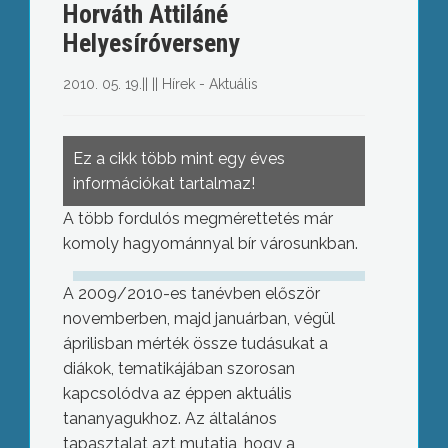
Horváth Attiláné
Helyesíróverseny
2010. 05. 19.
||
||
Hírek - Aktuális
Ez a cikk több mint egy éves
információkat tartalmaz!
A több fordulós megmérettetés már
komoly hagyománnyal bír városunkban.
A 2009/2010-es tanévben először
novemberben, majd januárban, végül
áprilisban mérték össze tudásukat a
diákok, tematikájában szorosan
kapcsolódva az éppen aktuális
tananyagukhoz. Az általános
tapasztalat azt mutatja, hogy a