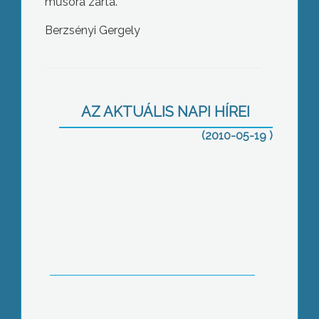
műsora zárta.
Berzsényi Gergely
Az árvíz után a belvíz ad munkát a
védekezésben részt vevő
szakembereknek
AZ AKTUÁLIS NAPI HÍREI
(2010-05-19 )
Uniós forrás híján egyelőre
önkormányzati forrásból újítanak fel
utakat és építenek parkolókat
Gyöngyösön