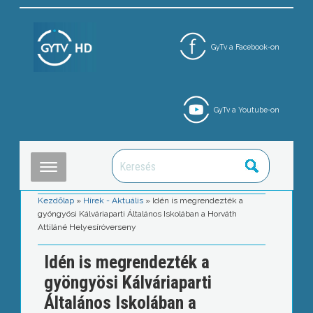
GyTv a Facebook-on
GyTv a Youtube-on
Kezdőlap
»
Hírek - Aktuális
»
Idén is megrendezték a
gyöngyösi Kálváriaparti Általános Iskolában a Horváth
Attiláné Helyesíróverseny
Idén is megrendezték a
gyöngyösi Kálváriaparti
Általános Iskolában a