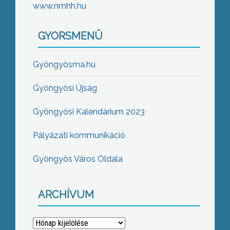
www.nmhh.hu
GYORSMENÜ
Gyöngyösma.hu
Gyöngyösi Újság
Gyöngyösi Kalendárium 2023
Pályázati kommunikáció
Gyöngyös Város Oldala
ARCHÍVUM
Archívum