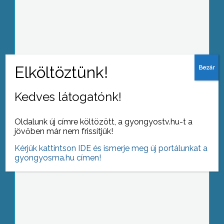
Közel 50 millió forintot nyert
idegenforgalmi fejlesztésekre a
Gyöngyös-mátrai Turisztikai
Desztinációs Menedzsment.
Kedves látogatónk!
Tizenhat éve működik az Abasári
Katona- És Bordalfesztivál, és
Oldalunk új címre költözött, a gyongyostv.hu-t a
pontosan ennyi ideje erősíti az abasári
jövőben már nem frissítjük!
turizmust is
Kérjük kattintson IDE és ismerje meg új portálunkat a
gyongyosma.hu címen!