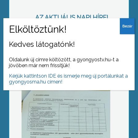
AZ AKTUÁLIS NAPI HÍREI
(2019-08-29 )
Iskolakezdési támogatás
Kedves látogatónk!
Oldalunk új címre költözött, a gyongyostv.hu-t a
jövőben már nem frissítjük!
Kérjük kattintson IDE és ismerje meg új portálunkat a
gyongyosma.hu címen!
Ismét indul