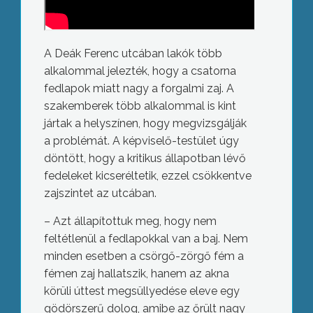
A Deák Ferenc utcában lakók több
alkalommal jelezték, hogy a csatorna
fedlapok miatt nagy a forgalmi zaj. A
szakemberek több alkalommal is kint
jártak a helyszínen, hogy megvizsgálják
a problémát. A képviselő-testület úgy
döntött, hogy a kritikus állapotban lévő
fedeleket kicseréltetik, ezzel csökkentve
zajszintet az utcában.
– Azt állapítottuk meg, hogy nem
feltétlenül a fedlapokkal van a baj. Nem
minden esetben a csörgő-zörgő fém a
fémen zaj hallatszik, hanem az akna
körüli úttest megsüllyedése eleve egy
gödörszerű dolog, amibe az őrült nagy