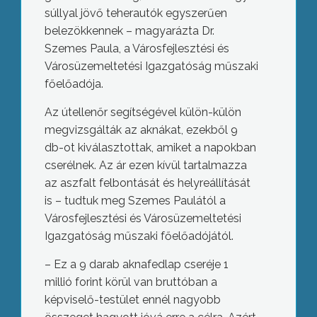
súllyal jövő teherautók egyszerűen
belezökkennek – magyarázta Dr.
Szemes Paula, a Városfejlesztési és
Városüzemeltetési Igazgatóság műszaki
főelőadója.
Az útellenőr segítségével külön-külön
megvizsgálták az aknákat, ezekből 9
db-ot kiválasztottak, amiket a napokban
cserélnek. Az ár ezen kívül tartalmazza
az aszfalt felbontását és helyreállítását
is – tudtuk meg Szemes Paulától a
Városfejlesztési és Városüzemeltetési
Igazgatóság műszaki főelőadójától.
– Ez a 9 darab aknafedlap cseréje 1
millió forint körül van bruttóban a
képviselő-testület ennél nagyobb