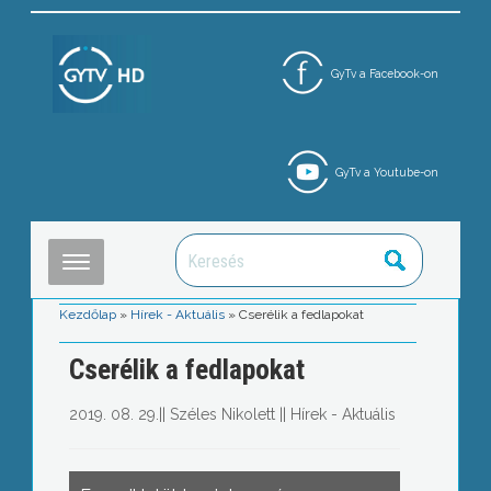
GyTv a Facebook-on
GyTv a Youtube-on
Kezdőlap
»
Hírek - Aktuális
»
Cserélik a fedlapokat
Cserélik a fedlapokat
2019. 08. 29.
||
Széles Nikolett
||
Hírek - Aktuális