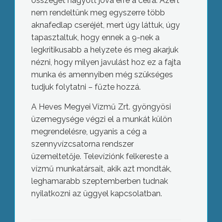
összeget hagyott jóvá erre a célra. Azért
nem rendeltünk meg egyszerre több
aknafedlap cseréjét, mert úgy láttuk, úgy
tapasztaltuk, hogy ennek a 9-nek a
legkritikusabb a helyzete és meg akarjuk
nézni, hogy milyen javulást hoz ez a fajta
munka és amennyiben még szükséges
tudjuk folytatni – fűzte hozzá.
A Heves Megyei Vízmű Zrt. gyöngyösi
üzemegysége végzi el a munkát külön
megrendelésre, ugyanis a cég a
szennyvízcsatorna rendszer
üzemeltetője. Televíziónk felkereste a
vízmű munkatársait, akik azt mondták,
leghamarabb szeptemberben tudnak
nyilatkozni az üggyel kapcsolatban.
Vita a GYAK-ról