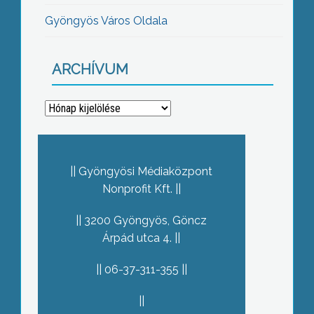
Gyöngyös Város Oldala
ARCHÍVUM
Archívum
Gyöngyösi Médiaközpont
Nonprofit Kft.
3200 Gyöngyös, Göncz
Árpád utca 4.
06-37-311-355