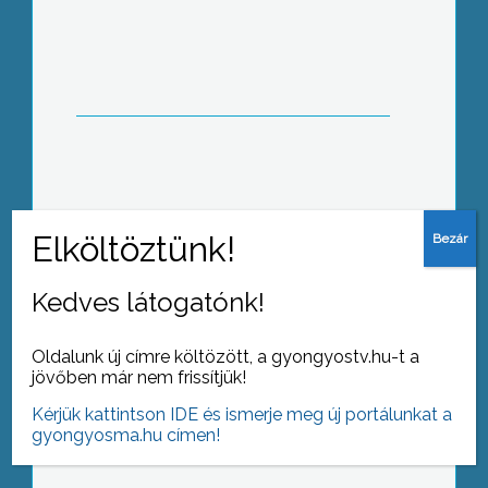
völgyében kihelyezett erdészeti
tájékoztató táblát
Tizenhatodik éve rendezik meg mindig
másik jász településen a Jász
Világtalálkozót
Kedves látogatónk!
Oldalunk új címre költözött, a gyongyostv.hu-t a
jövőben már nem frissítjük!
A Tündérkert óvodában „Tündér Torna
Kérjük kattintson IDE és ismerje meg új portálunkat a
Találkozóra” invitálták Gyöngyös
gyongyosma.hu címen!
óvodásait