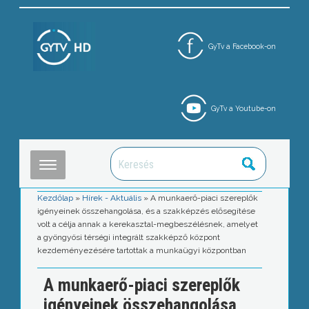
GyTv a Facebook-on
GyTv a Youtube-on
Kezdőlap
»
Hírek - Aktuális
»
A munkaerő-piaci szereplők
igényeinek összehangolása, és a szakképzés elősegítése
volt a célja annak a kerekasztal-megbeszélésnek, amelyet
a gyöngyösi térségi integrált szakképző központ
kezdeményezésére tartottak a munkaügyi központban
A munkaerő-piaci szereplők
igényeinek összehangolása,