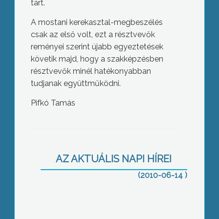
tart.
A mostani kerekasztal-megbeszélés
csak az első volt, ezt a résztvevők
reményei szerint újabb egyeztetések
követik majd, hogy a szakképzésben
résztvevők minél hatékonyabban
tudjanak együttműködni.
Pifkó Tamás
Zajlik Gyöngyös éghajlatvédelmi
stratégiájának kialakítása
AZ AKTUÁLIS NAPI HÍREI
(2010-06-14 )
Vandálok rongálták meg a Bene patak