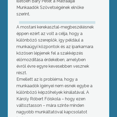
illetően Báry Péter, a Mátraaljai
Munkaadók Szövetségének elnöke
szerint.
A mostani kerekasztal-megbeszélésnek
éppen ezért az volt a célja, hogy a
különböző szereplők, így például a
munkaügyi központok és az iparkamara
közösen lépjenek fel a szakképzés
előmozdítása érdekében, amelyben
évről évre egyre kevesebben vesznek
részt.
Emellett az is probléma, hogy a
munkaadók igényei nem esnek egybe a
különböző képzőhelyek kínálatával. A
Károly Róbert Főiskola – hogy ezen
változtasson – mára szinte minden
nagyobb munkáltatóval kapcsolatot