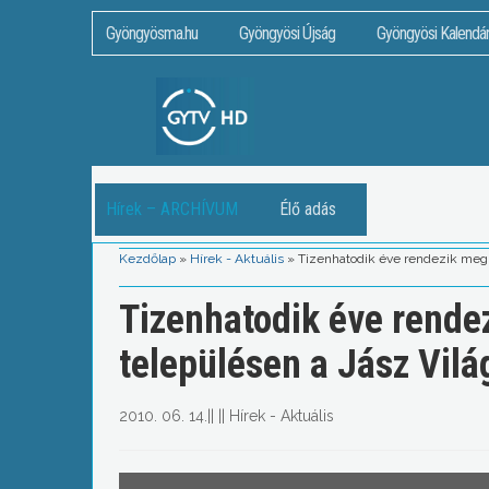
Gyöngyösma.hu
Gyöngyösi Újság
Gyöngyösi Kalendá
Hírek – ARCHÍVUM
Élő adás
Kezdőlap
»
Hírek - Aktuális
»
Tizenhatodik éve rendezik meg 
Tizenhatodik éve rende
településen a Jász Vilá
2010. 06. 14.
||
||
Hírek - Aktuális