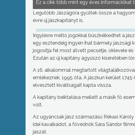
Ez a cikk több mint egy éves információkat 
Legutóbb Jászágóra gyűltek össze a hagyomá
évre új jászkapitányt is.
Irigylésre méltó jogokkal büszkélkedhet a jás
egy esztendeig ingyen ihat bármely jászsági 
jogosítja fel most átvett pecsétje, oklevele és 
Ezután az új kapitány ágyúszó kíséretében l
A 16. alkalommal megtartott világtalálkozóv
emlékeznek, 1995 óta. A jászkun kerület 1745-
elvesztett kiváltságait kapta vissza.
A kapitány beiktatása mellett a másik fő ese
volt.
Az ugyancsak jász származású Rékasi Károly fe
idei kavalkádot, a fővédnök Sára Sándor film
jászát.