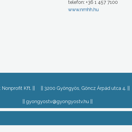
telefon: +36 1 457 7100
www.nmhh.hu
Nonprofit Kft.
3200 Gyöngyös, Göncz Árpád utca 4.
gyongyostv@gyongyostv.hu