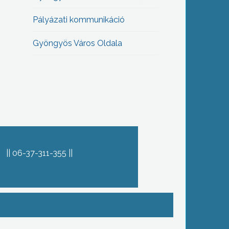
Pályázati kommunikáció
Gyöngyös Város Oldala
06-37-311-355