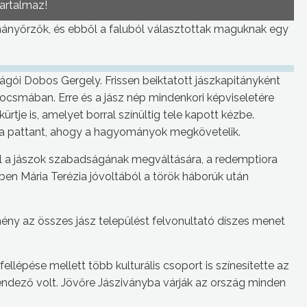
tartalmaz!
nyőrzők, és ebből a faluból választottak maguknak egy
zágói Dobos Gergely. Frissen beiktatott jászkapitányként
kocsmában. Erre és a jász nép mindenkori képviseletére
kürtje is, amelyet borral színültig tele kapott kézbe.
óra pattant, ahogy a hagyományok megkövetelik.
al a jászok szabadságának megváltására, a redemptiora
ben Mária Terézia jóvoltából a török háborúk után
mény az összes jász települést felvonultató díszes menet
llépése mellett több kulturális csoport is színesítette az
rendező volt. Jövőre Jásziványba várják az ország minden