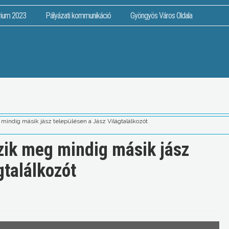
rium 2023
Pályázati kommunikáció
Gyöngyös Város Oldala
mindig másik jász településen a Jász Világtalálkozót
zik meg mindig másik jász
gtalálkozót