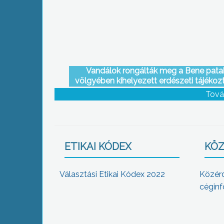
integrált szakképző központ
kezdeményezésére tartottak a munkaü
központban
Vandálok rongálták meg a Bene pata
völgyében kihelyezett erdészeti tájékoz
táblát
Tová
ETIKAI KÓDEX
KÖZ
Választási Etikai Kódex 2022
Közér
céginf