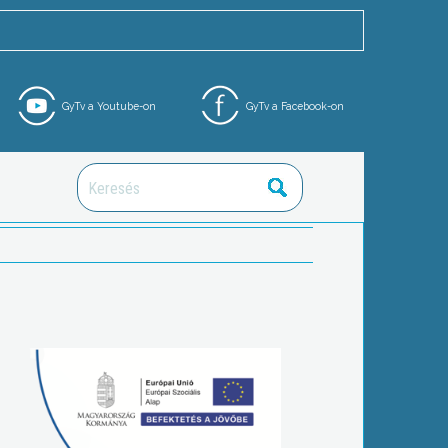
GyTv a Youtube-on
GyTv a Facebook-on