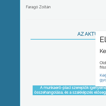
Faragó Zoltán
AZ AKTUÁLIS
Ke
Old
fris
Kér
gyo
A munkaerő-piaci szereplők igényein
összehangolása, és a szakképzés előseg
volt a célja annak a kerekasztal-
megbeszélésnek, amelyet a gyöngyösi té