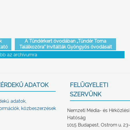
gyi
k
A Tündérkert óvodában „Tündér Torna
tató
Találkozóra” invitálták Gyöngyös óvodásait
bb az archívumra
ÉRDEKŰ ADATOK
FELÜGYELETI
SZERVÜNK
dekű adatok,
ormációk, közbeszerzések
Nemzeti Média- és Hírközlési
Hatóság
1015 Budapest, Ostrom u. 23