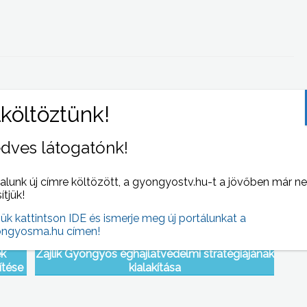
 NAPI HÍREI
(2010-06-14 )
dves látogatónk!
alunk új címre költözött, a gyongyostv.hu-t a jövőben már n
sítjük!
jük kattintson IDE és ismerje meg új portálunkat a
ngyosma.hu címen!
ek
Zajlik Gyöngyös éghajlatvédelmi stratégiájának
ítése
kialakítása
rségi