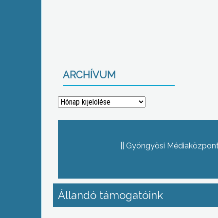
ARCHÍVUM
Archívum
Gyöngyösi Médiaközpont 
Állandó támogatóink