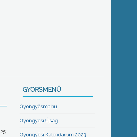
GYORSMENÜ
Gyöngyösma.hu
Gyöngyösi Újság
-25
Gyöngyösi Kalendárium 2023