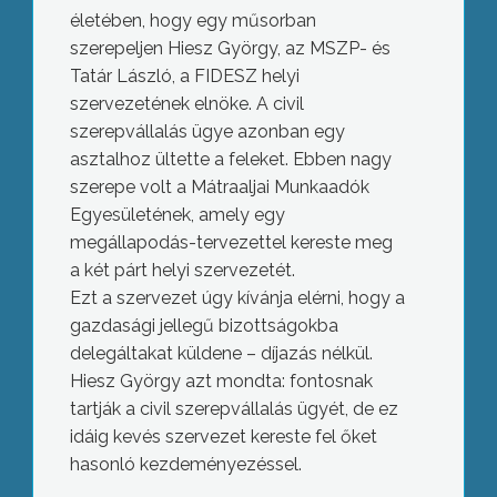
életében, hogy egy műsorban
szerepeljen Hiesz György, az MSZP- és
Tatár László, a FIDESZ helyi
szervezetének elnöke. A civil
szerepvállalás ügye azonban egy
asztalhoz ültette a feleket. Ebben nagy
szerepe volt a Mátraaljai Munkaadók
Egyesületének, amely egy
megállapodás-tervezettel kereste meg
a két párt helyi szervezetét.
Ezt a szervezet úgy kívánja elérni, hogy a
gazdasági jellegű bizottságokba
delegáltakat küldene – díjazás nélkül.
Hiesz György azt mondta: fontosnak
tartják a civil szerepvállalás ügyét, de ez
idáig kevés szervezet kereste fel őket
hasonló kezdeményezéssel.