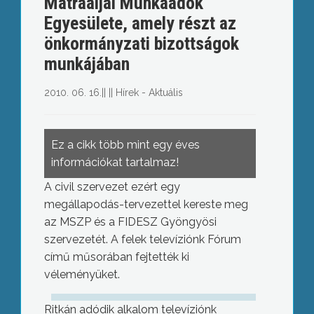
Mátraaljai Munkaadók
Egyesülete, amely részt az
önkormányzati bizottságok
munkájában
2010. 06. 16.
||
||
Hírek - Aktuális
Ez a cikk több mint egy éves
információkat tartalmaz!
A civil szervezet ezért egy
megállapodás-tervezettel kereste meg
az MSZP és a FIDESZ Gyöngyösi
szervezetét. A felek televíziónk Fórum
című műsorában fejtették ki
véleményüket.
Ritkán adódik alkalom televíziónk