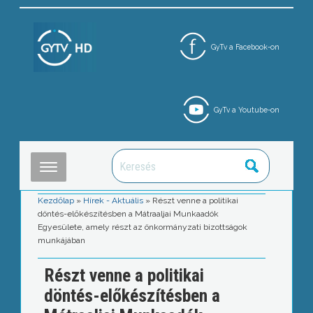
GyTv a Facebook-on
GyTv a Youtube-on
Kezdőlap
»
Hírek - Aktuális
»
Részt venne a politikai
döntés-előkészítésben a Mátraaljai Munkaadók
Egyesülete, amely részt az önkormányzati bizottságok
munkájában
Részt venne a politikai
döntés-előkészítésben a