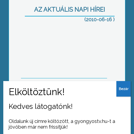
AZ AKTUÁLIS NAPI HÍREI
(2010-06-16 )
Az elmúlt időszak esőzései, az ár- és
belvizek után rendkívüli mértékben
elszaporodtak a szúnyogok
Egy európai uniós támogatásnak
köszönhetően tizennyolc gyerek
Kedves látogatónk!
kapott lehetőséget, hogy a nyári
szünidőben egy héten át hódoljon
szenvedélyének, a bélyeggyűjtésnek a
Oldalunk új címre költözött, a gyongyostv.hu-t a
sástói kempingben
jövőben már nem frissítjük!