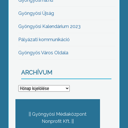
Gyöngyösma.hu
Gyöngyösi Újság
Gyöngyösi Kalendárium 2023
Pályázati kommunikáció
Gyöngyös Város Oldala
ARCHÍVUM
Archívum
Gyöngyösi Médiaközpont
Nonprofit Kft.