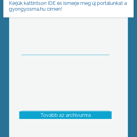
Kérjük kattintson IDE és ismerje meg új portálunkat a
gyongyosma.hu címen!
A festőművész, néptáncos,
népdalgyűjtő Karsai Zsigmond
életművében szerves összefüggést
teremt az erdélyi népi kultúra és a
festészet iránti életre szóló
elkötelezettség
Tovább az archívumra