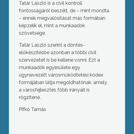
Tatár László is a civil kontroll
fontosságáról beszélt, de – mint mondta
– ennek megvalósítását más formában
képzelik el, mint a munkaadók
szövetsége.
Tatár László szerint a döntés-
előkészítésbe azonban a többi civil
szervezetet is be kellene vonni. Ezt a
munkaadók egyesülete egy
úgynevezett városműködtetési kódex
formájában látja megoldhatónak, amely
a városfejlesztés főbb irányait is
rögzítené.
Pifkó Tamás
Gyöngyös egyéni és listás képviselője
is leadta határidőre parlamenti
vagyonnyilatkozatát