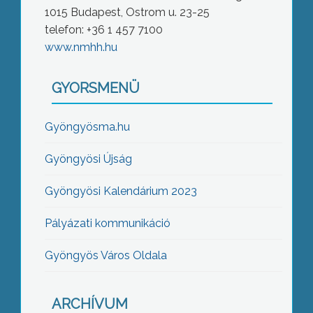
1015 Budapest, Ostrom u. 23-25
telefon: +36 1 457 7100
www.nmhh.hu
GYORSMENÜ
Gyöngyösma.hu
Gyöngyösi Újság
Gyöngyösi Kalendárium 2023
Pályázati kommunikáció
Gyöngyös Város Oldala
ARCHÍVUM