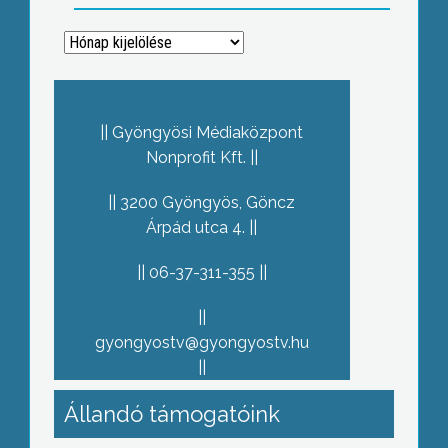
Archívum
Gyöngyösi Médiaközpont
Nonprofit Kft.
3200 Gyöngyös, Göncz
Árpád utca 4.
06-37-311-355
gyongyostv@gyongyostv.hu
Állandó támogatóink