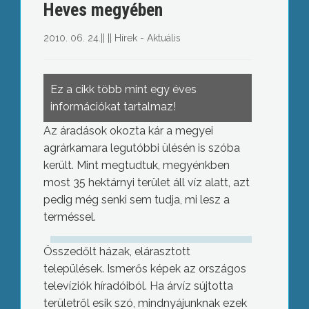
Heves megyében
2010. 06. 24.
||
||
Hírek - Aktuális
Ez a cikk több mint egy éves
információkat tartalmaz!
Az áradások okozta kár a megyei
agrárkamara legutóbbi ülésén is szóba
került. Mint megtudtuk, megyénkben
most 35 hektárnyi terület áll víz alatt, azt
pedig még senki sem tudja, mi lesz a
terméssel.
Összedőlt házak, elárasztott
települések. Ismerős képek az országos
televíziók híradóiból. Ha árvíz sújtotta
területről esik szó, mindnyájunknak ezek