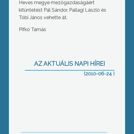
Heves megye mezőgazdaságáért
kitüntetést Pál Sándor, Pallagi László és
Tóbi János vehette át.
Pifkó Tamás
A Sportfolio Kft működteti a
következő öt évben a honvédségi
tulajdonban álló pipishegyi repülőteret
AZ AKTUÁLIS NAPI HÍREI
(2010-06-24 )
A Humán Kistérségi Központ igazgatói
posztjára kiírt pályázatról is döntöttek
a Kistérségi Társulás ülésén a tagok