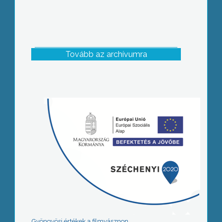
Tovább az archívumra
Gyöngyösi értékek a filmvásznon