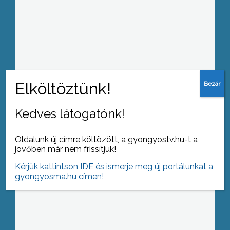
Egy tizenhét európai egyetemet
összefogó oktatási program
koordinátora lesz a gyöngyösi főiskola
Kedves látogatónk!
Ingyenes filmvetítésen vettek részt a
Oldalunk új címre költözött, a gyongyostv.hu-t a
városunkban elszállásolt árvízkárosult
jövőben már nem frissítjük!
gyerekek
Kérjük kattintson IDE és ismerje meg új portálunkat a
gyongyosma.hu címen!