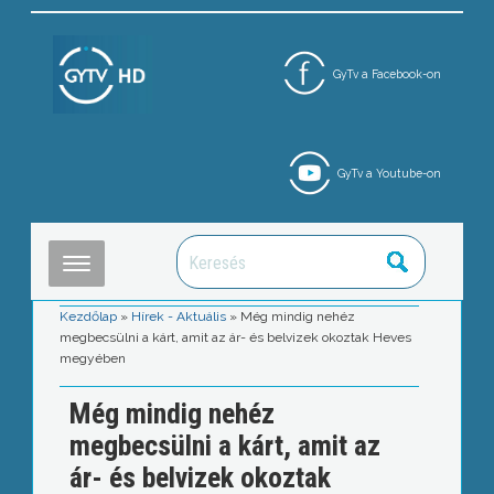
GyTv a Facebook-on
GyTv a Youtube-on
Kezdőlap
»
Hírek - Aktuális
»
Még mindig nehéz
megbecsülni a kárt, amit az ár- és belvizek okoztak Heves
megyében
Még mindig nehéz
megbecsülni a kárt, amit az
ár- és belvizek okoztak