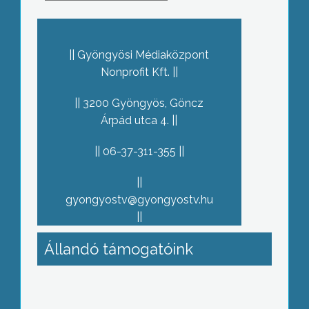
Gyöngyösi Médiaközpont
Nonprofit Kft.
3200 Gyöngyös, Göncz
Árpád utca 4.
06-37-311-355
gyongyostv@gyongyostv.hu
Állandó támogatóink