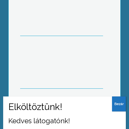
Egy tizenhét európai egyetemet
összefogó oktatási program
koordinátora lesz a gyöngyösi főiskola
Ingyenes filmvetítésen vettek részt a
városunkban elszállásolt árvízkárosult
gyerekek
Kedves látogatónk!