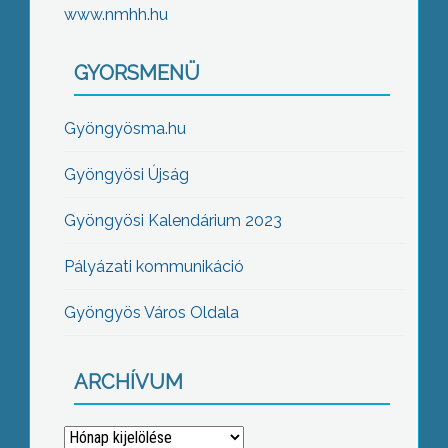
www.nmhh.hu
GYORSMENÜ
Gyöngyösma.hu
Gyöngyösi Újság
Gyöngyösi Kalendárium 2023
Pályázati kommunikáció
Gyöngyös Város Oldala
ARCHÍVUM
Archívum