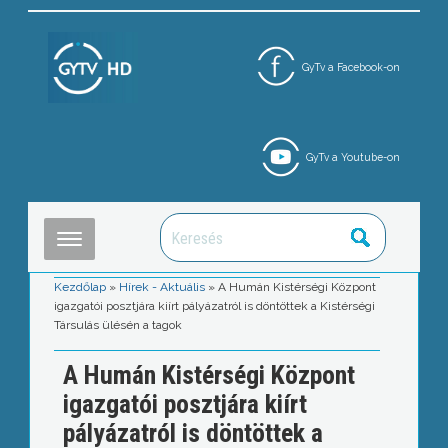
GyTv a Facebook-on
GyTv a Youtube-on
Kezdőlap
»
Hírek - Aktuális
»
A Humán Kistérségi Központ
igazgatói posztjára kiírt pályázatról is döntöttek a Kistérségi
Társulás ülésén a tagok
A Humán Kistérségi Központ
igazgatói posztjára kiírt
pályázatról is döntöttek a