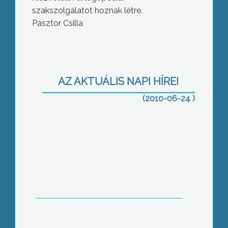
szakszolgálatot hoznak létre.
Pásztor Csilla
A Sportfolio Kft működteti a
AZ AKTUÁLIS NAPI HÍREI
következő öt évben a honvédségi
tulajdonban álló pipishegyi repülőteret
(2010-06-24 )
Még mindig nehéz megbecsülni a kárt,
amit az ár- és belvizek okoztak Heves
megyében