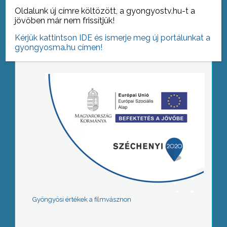
Oldalunk új címre költözött, a gyongyostv.hu-t a
jövőben már nem frissítjük!
Tovább az archívumra
Kérjük kattintson IDE és ismerje meg új portálunkat a
gyongyosma.hu címen!
Gyöngyösi értékek a filmvásznon