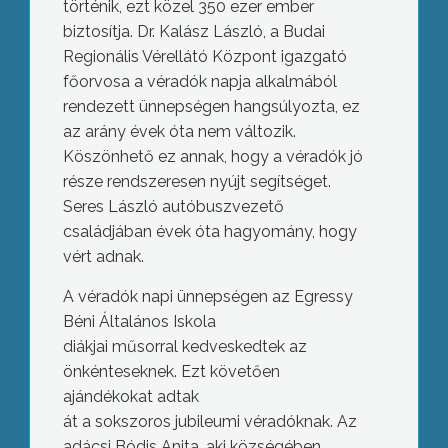
történik, ezt közel 350 ezer ember
biztosítja. Dr. Kalász László, a Budai
Regionális Vérellátó Központ igazgató
főorvosa a véradók napja alkalmából
rendezett ünnepségen hangsúlyozta, ez
az arány évek óta nem változik.
Köszönhető ez annak, hogy a véradók jó
része rendszeresen nyújt segítséget.
Seres László autóbuszvezető
családjában évek óta hagyomány, hogy
vért adnak.
A véradók napi ünnepségen az Egressy
Béni Általános Iskola
diákjai műsorral kedveskedtek az
önkénteseknek. Ezt követően
ajándékokat adtak
át a sokszoros jubileumi véradóknak. Az
adácsi Bódis Anita, aki községében