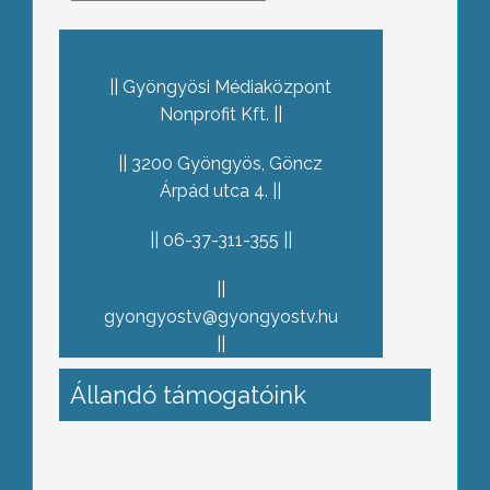
Gyöngyösi Médiaközpont
Nonprofit Kft.
3200 Gyöngyös, Göncz
Árpád utca 4.
06-37-311-355
gyongyostv@gyongyostv.hu
Állandó támogatóink