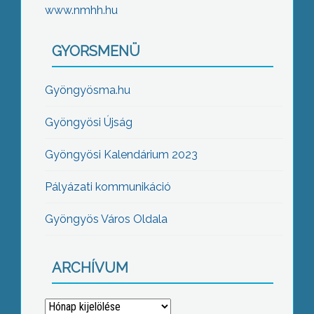
www.nmhh.hu
GYORSMENÜ
Gyöngyösma.hu
Gyöngyösi Újság
Gyöngyösi Kalendárium 2023
Pályázati kommunikáció
Gyöngyös Város Oldala
ARCHÍVUM
Archívum