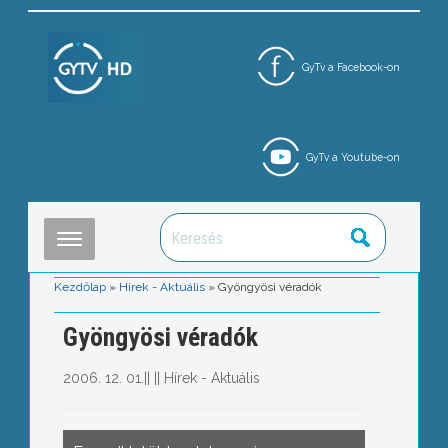
GyTv a Facebook-on
GyTv a Youtube-on
Kezdőlap
»
Hírek - Aktuális
»
Gyöngyösi véradók
Gyöngyösi véradók
2006. 12. 01.
||
||
Hírek - Aktuális