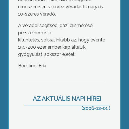
rendszeresen szervez véradást, maga is
10-szeres véradó.
A véradói segítség igazi elismerései
persze nem is a
kitüntetés, sokkal inkább az, hogy évente
150-200 ezer ember kap általuk
gyógyulást, sokszor életet.
Borbándi Erik
Kerámiák a Fő téri Galériában
AZ AKTUÁLIS NAPI HÍREI
(2006-12-01 )