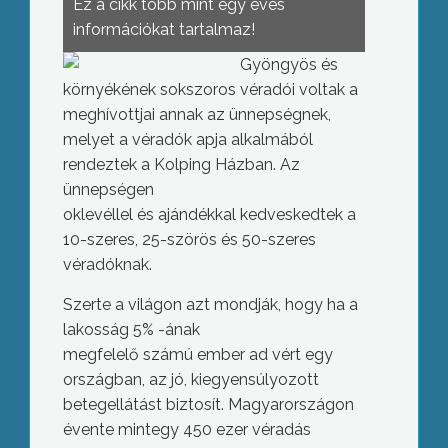
Ez a cikk több mint egy éves
információkat tartalmaz!
Gyöngyös és
környékének sokszoros véradói voltak a
meghívottjai annak az ünnepségnek,
melyet a véradók apja alkalmából
rendeztek a Kolping Házban. Az
ünnepségen
oklevéllel és ajándékkal kedveskedtek a
10-szeres, 25-szörös és 50-szeres
véradóknak.
Szerte a világon azt mondják, hogy ha a
lakosság 5% -ának
megfelelő számú ember ad vért egy
országban, az jó, kiegyensúlyozott
betegellátást biztosít. Magyarországon
évente mintegy 450 ezer véradás