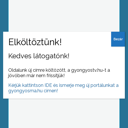
Ki tud többet a Jászságról?
Kedves látogatónk!
Mozikonferencia
Oldalunk új címre költözött, a gyongyostv.hu-t a
jövőben már nem frissítjük!
Kérjük kattintson IDE és ismerje meg új portálunkat a
gyongyosma.hu címen!