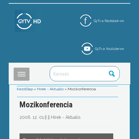
GyTv a Facebook-on
GyTv a Youtube-on
Kezdőlap
»
Hírek - Aktuális
»
Mozikonferencia
Mozikonferencia
2006. 12. 01.
||
||
Hírek - Aktuális