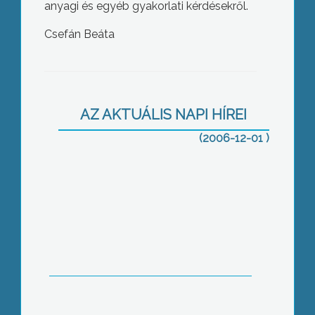
anyagi és egyéb gyakorlati kérdésekről.
Csefán Beáta
Kerámiák a Fő téri Galériában
AZ AKTUÁLIS NAPI HÍREI
(2006-12-01 )
Ki tud többet a Jászságról?