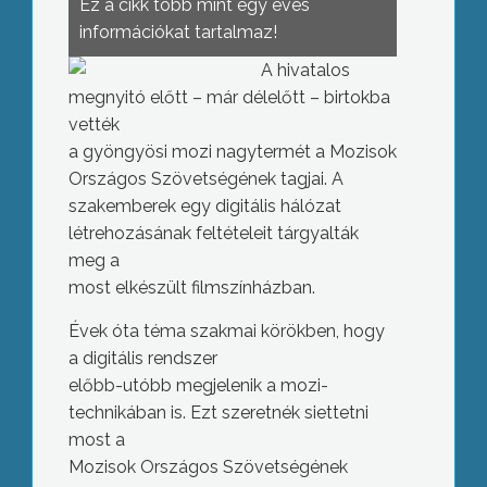
Ez a cikk több mint egy éves
információkat tartalmaz!
A hivatalos
megnyitó előtt – már délelőtt – birtokba
vették
a gyöngyösi mozi nagytermét a Mozisok
Országos Szövetségének tagjai. A
szakemberek egy digitális hálózat
létrehozásának feltételeit tárgyalták
meg a
most elkészült filmszínházban.
Évek óta téma szakmai körökben, hogy
a digitális rendszer
előbb-utóbb megjelenik a mozi-
technikában is. Ezt szeretnék siettetni
most a
Mozisok Országos Szövetségének