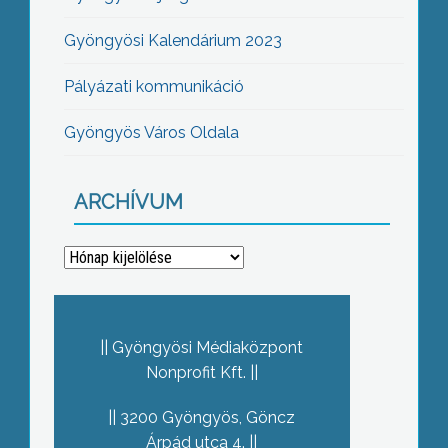
Gyöngyösi Kalendárium 2023
Pályázati kommunikáció
Gyöngyös Város Oldala
ARCHÍVUM
Archívum
Gyöngyösi Médiaközpont
Nonprofit Kft.
3200 Gyöngyös, Göncz
Árpád utca 4.