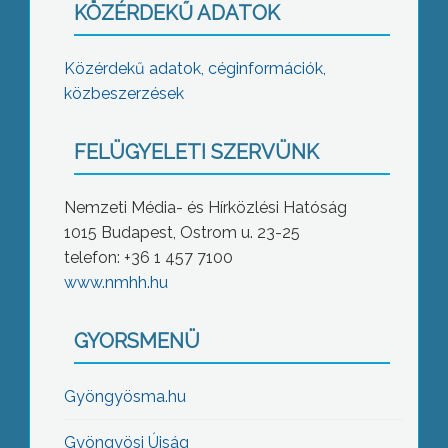
KÖZÉRDEKŰ ADATOK
Közérdekű adatok, céginformációk,
közbeszerzések
FELÜGYELETI SZERVÜNK
Nemzeti Média- és Hírközlési Hatóság
1015 Budapest, Ostrom u. 23-25
telefon: +36 1 457 7100
www.nmhh.hu
GYORSMENÜ
Gyöngyösma.hu
Gyöngyösi Újság