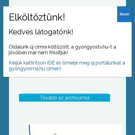
Gyöngyösi véradók
Kedves látogatónk!
Oldalunk új címre költözött, a gyongyostv.hu-t a
jövőben már nem frissítjük!
Kérjük kattintson IDE és ismerje meg új portálunkat a
gyongyosma.hu címen!
Tovább az archívumra