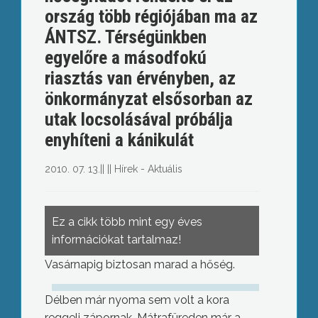
ország több régiójában ma az
ÁNTSZ. Térségünkben
egyelőre a másodfokú
riasztás van érvényben, az
önkormányzat elsősorban az
utak locsolásával próbálja
enyhíteni a kánikulát
2010. 07. 13.
||
||
Hírek - Aktuális
Ez a cikk több mint egy éves
információkat tartalmaz!
Vasárnapig biztosan marad a hőség.
Délben már nyoma sem volt a kora
reggeli zápornak, Mátrafüreden már a