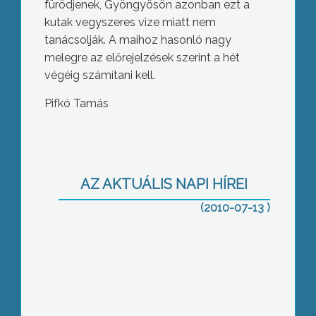
fürödjenek, Gyöngyösön azonban ezt a
kutak vegyszeres vize miatt nem
tanácsolják. A maihoz hasonló nagy
melegre az előrejelzések szerint a hét
végéig számítani kell.
Pifkó Tamás
Napok óta tombol Magyarországon a
kánikula
AZ AKTUÁLIS NAPI HÍREI
(2010-07-13 )
Megtörtént az átadás-átvétel a Pipis-
hegyi repülőtéren