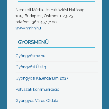
Nemzeti Média- és Hírközlési Hatóság
1015 Budapest, Ostrom u. 23-25
telefon: +36 1 457 7100
www.nmhh.hu
GYORSMENÜ
Gyöngyösma.hu
Gyöngyösi Újság
Gyöngyösi Kalendárium 2023
Pályázati kommunikáció
Gyöngyös Város Oldala