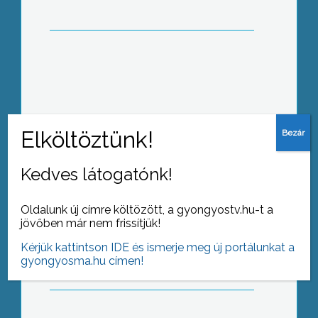
Miniszteri dicséretben részesítette Dr.
Leövey Gábor urológus főorvost Dr.
Réthelyi Miklós miniszter
Kedves látogatónk!
Oldalunk új címre költözött, a gyongyostv.hu-t a
Idén hetedik alkalommal rendezték
jövőben már nem frissítjük!
meg 2010. július 3. és 11. között a
Muzsikál az erdő rendezvénysorozat
Kérjük kattintson IDE és ismerje meg új portálunkat a
gyongyosma.hu címen!