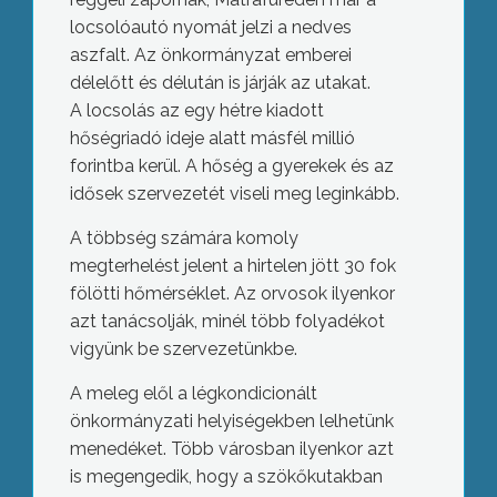
locsolóautó nyomát jelzi a nedves
aszfalt. Az önkormányzat emberei
délelőtt és délután is járják az utakat.
A locsolás az egy hétre kiadott
hőségriadó ideje alatt másfél millió
forintba kerül. A hőség a gyerekek és az
idősek szervezetét viseli meg leginkább.
A többség számára komoly
megterhelést jelent a hirtelen jött 30 fok
fölötti hőmérséklet. Az orvosok ilyenkor
azt tanácsolják, minél több folyadékot
vigyünk be szervezetünkbe.
A meleg elől a légkondicionált
önkormányzati helyiségekben lelhetünk
menedéket. Több városban ilyenkor azt
is megengedik, hogy a szökőkutakban