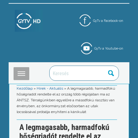
GyTv a Facebook-on
GyTv a Youtube-on
Kezdőlap
»
Hírek - Aktuális
»
A legmagasabb, harmadfokú
hőségriadót rendelte el az ország több régiójában ma az
ÁNTSZ. Térségünkben egyelőre a másodfokú riasztás van
érvényben, az önkormányzat elsősorban az utak
locsolásával próbálja enyhíteni a kánikulát
A legmagasabb, harmadfokú
hőségriadót rendelte el az