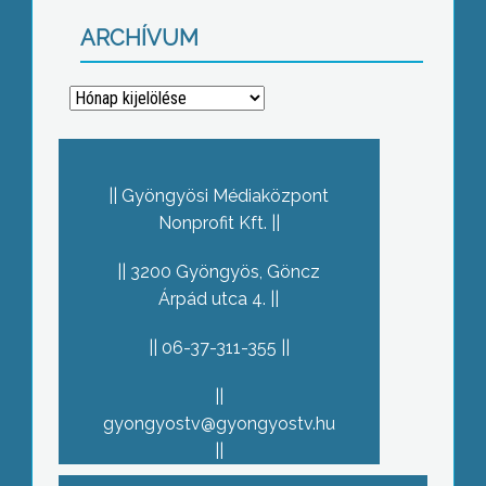
ARCHÍVUM
Archívum
Gyöngyösi Médiaközpont
Nonprofit Kft.
3200 Gyöngyös, Göncz
Árpád utca 4.
06-37-311-355
gyongyostv@gyongyostv.hu