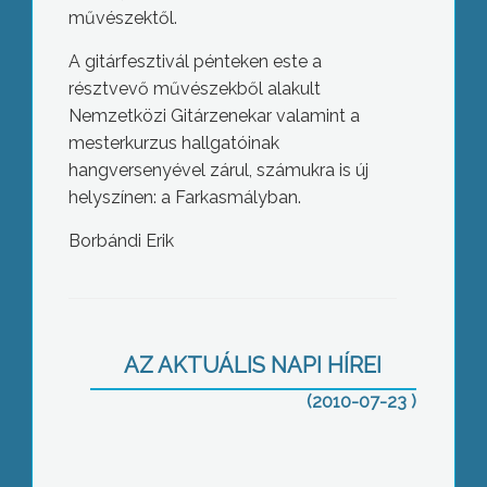
művészektől.
A gitárfesztivál pénteken este a
résztvevő művészekből alakult
Nemzetközi Gitárzenekar valamint a
mesterkurzus hallgatóinak
hangversenyével zárul, számukra is új
helyszínen: a Farkasmályban.
Borbándi Erik
Nyilvánosságra hozták a felsőoktatási
felvételi ponthatárokat
AZ AKTUÁLIS NAPI HÍREI
(2010-07-23 )