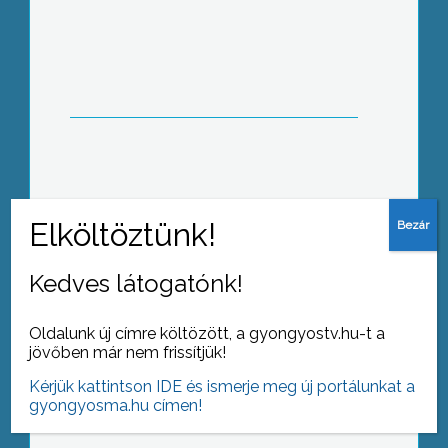
Közel 200 millió forintból körforgalom,
rengeteg parkoló épül, emellett több
utca is megújul a következő
hónapokban Gyöngyösön
Az önkormányzati utakkal ellentétben
az állami kezelésű közúthálózaton
idén nem várható felújítás
Kedves látogatónk!
Oldalunk új címre költözött, a gyongyostv.hu-t a
jövőben már nem frissítjük!
Második alkalommal szerveztek nyári
Kérjük kattintson IDE és ismerje meg új portálunkat a
táborozást a Gyöngyösi Szórako-Zoo
gyongyosma.hu címen!
Szabadidőpark és Kisállatkertben