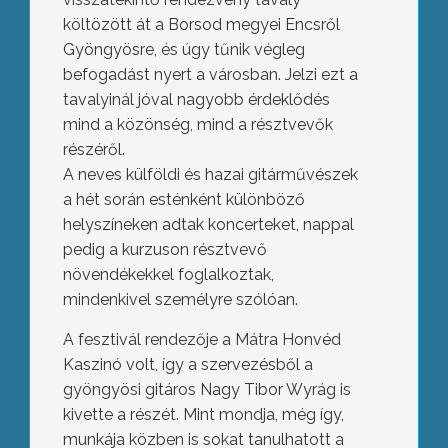
költözött át a Borsod megyei Encsről
Gyöngyösre, és úgy tűnik végleg
befogadást nyert a városban. Jelzi ezt a
tavalyinál jóval nagyobb érdeklődés
mind a közönség, mind a résztvevők
részéről.
A neves külföldi és hazai gitárművészek
a hét során esténként különböző
helyszíneken adtak koncerteket, nappal
pedig a kurzuson résztvevő
növendékekkel foglalkoztak,
mindenkivel személyre szólóan.
A fesztivál rendezője a Mátra Honvéd
Kaszinó volt, így a szervezésből a
gyöngyösi gitáros Nagy Tibor Wyrág is
kivette a részét. Mint mondja, még így,
munkája közben is sokat tanulhatott a