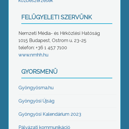
közbeszerzések
FELÜGYELETI SZERVÜNK
Nemzeti Média- és Hírközlési Hatóság
1015 Budapest, Ostrom u. 23-25
telefon: +36 1 457 7100
www.nmhh.hu
GYORSMENÜ
Gyöngyösma.hu
Gyöngyösi Újság
Gyöngyösi Kalendárium 2023
Pályázati kommunikáció