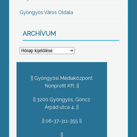
Gyöngyös Város Oldala
ARCHÍVUM
Archívum
Gyöngyösi Médiaközpont
Nonprofit Kft.
3200 Gyöngyös, Göncz
Árpád utca 4.
06-37-311-355