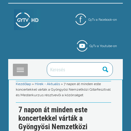
GyTv a Facebook-on
GyTv a Youtube-on
Kezdőlap
»
Hírek - Aktuális
»
7 napon át minden este
koncertekkel várták a Gyöngyösi Nemzetközi Gitárfesztivál
és Mesterkurzus résztvevői a közönséget
7 napon át minden este
koncertekkel várták a
Gyöngyösi Nemzetközi