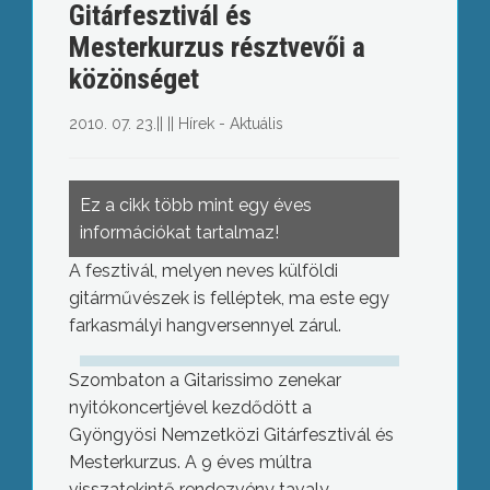
Gitárfesztivál és
Mesterkurzus résztvevői a
közönséget
2010. 07. 23.
||
||
Hírek - Aktuális
Ez a cikk több mint egy éves
információkat tartalmaz!
A fesztivál, melyen neves külföldi
gitárművészek is felléptek, ma este egy
farkasmályi hangversennyel zárul.
Szombaton a Gitarissimo zenekar
nyitókoncertjével kezdődött a
Gyöngyösi Nemzetközi Gitárfesztivál és
Mesterkurzus. A 9 éves múltra
visszatekintő rendezvény tavaly