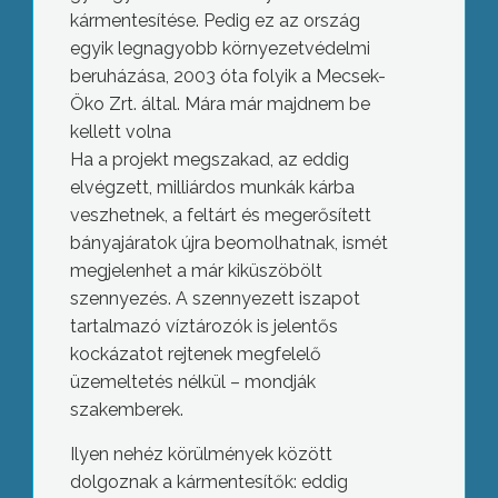
kármentesítése. Pedig ez az ország
egyik legnagyobb környezetvédelmi
beruházása, 2003 óta folyik a Mecsek-
Öko Zrt. által. Mára már majdnem be
kellett volna
Ha a projekt megszakad, az eddig
elvégzett, milliárdos munkák kárba
veszhetnek, a feltárt és megerősített
bányajáratok újra beomolhatnak, ismét
megjelenhet a már kiküszöbölt
szennyezés. A szennyezett iszapot
tartalmazó víztározók is jelentős
kockázatot rejtenek megfelelő
üzemeltetés nélkül – mondják
szakemberek.
Ilyen nehéz körülmények között
dolgoznak a kármentesítők: eddig