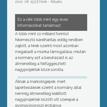
2010. 08. 19.
||
||
Hírek - Aktuális
Ez a cikk több mint egy éves
információkat tartalmaz!
A több mint 10 milliárd forintot
felemésztő kárelhárítás eddig rendben
zajlott, a hírek szerint most azonban
megakadt a munka támogatása, miután
a kormány ezt a beruházást is az
átmenetileg a felfüggesztett
nagyprojektek közé sorolta.
Állnak a markológépek, mert
lapértesülések szerint a kormány által
nemrég átmenetileg leállított
nagyprojektek között ott szerepel a
gyöngyösoroszi ércbánya