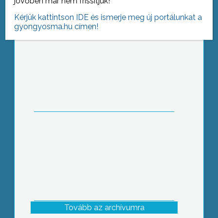
jövőben már nem frissítjük!
Kérjük kattintson IDE és ismerje meg új portálunkat a
gyongyosma.hu címen!
Ünnepséget tartottak
államalapításunk és az újkenyér
szentelése alkalmából az Idősek
Bentlakásos Otthonában
Tovább az archívumra