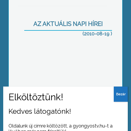
Befejezésükhöz közelednek az elmúlt
hetekben megkezdett útfelújítási
munkálatok Gyöngyösön
AZ AKTUÁLIS NAPI HÍREI
(2010-08-19 )
A heti rendszerességgel megrendezett
véradásoknak köszönhetően
Gyöngyösön és térségében nem
alakult ki vérhiány a nyári időszakban
sem
Az elmúlt évekhez hasonlóan idén is
Kedves látogatónk!
sokan sokféleképpen töltik a
hosszúhétvégét
Oldalunk új címre költözött, a gyongyostv.hu-t a