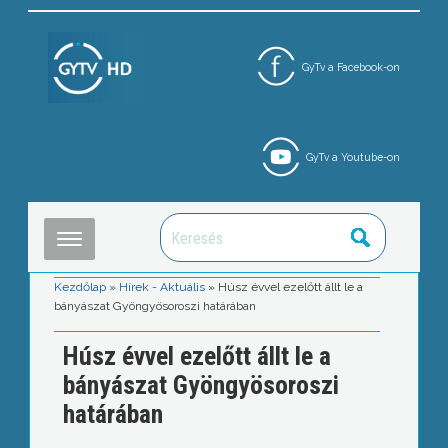
GyTv a Facebook-on
GyTv a Youtube-on
Kezdőlap
»
Hírek - Aktuális
»
Húsz évvel ezelőtt állt le a
bányászat Gyöngyösoroszi határában
Húsz évvel ezelőtt állt le a
bányászat Gyöngyösoroszi
határában