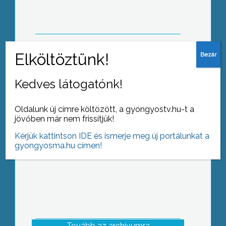
hosszúhétvégét
Ünnepséget tartottak
Kedves látogatónk!
államalapításunk és az újkenyér
szentelése alkalmából az Idősek
Bentlakásos Otthonában
Oldalunk új címre költözött, a gyongyostv.hu-t a
jövőben már nem frissítjük!
Kérjük kattintson IDE és ismerje meg új portálunkat a
gyongyosma.hu címen!
Tovább az archívumra