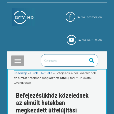
GyTv a Facebook-on
GyTv a Youtube-on
Kezdőlap
»
Hírek - Aktuális
»
Befejezésükhöz közelednek
az elmúlt hetekben megkezdett útfelújítási munkálatok
Gyöngyösön
Befejezésükhöz közelednek
az elmúlt hetekben
megkezdett útfelújítási