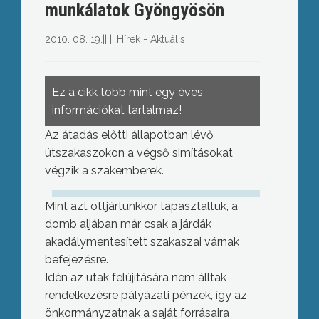
munkálatok Gyöngyösön
2010. 08. 19.
||
||
Hírek - Aktuális
Ez a cikk több mint egy éves
információkat tartalmaz!
Az átadás előtti állapotban lévő
útszakaszokon a végső simításokat
végzik a szakemberek.
Mint azt ottjártunkkor tapasztaltuk, a
domb aljában már csak a járdák
akadálymentesített szakaszai várnak
befejezésre.
Idén az utak felújítására nem álltak
rendelkezésre pályázati pénzek, így az
önkormányzatnak a saját forrásaira