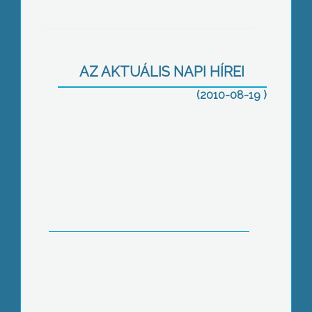
Húsz évvel ezelőtt állt le a bányászat
Gyöngyösoroszi határában
AZ AKTUÁLIS NAPI HÍREI
(2010-08-19 )
A heti rendszerességgel megrendezett
véradásoknak köszönhetően
Gyöngyösön és térségében nem
alakult ki vérhiány a nyári időszakban
sem
Az elmúlt évekhez hasonlóan idén is
sokan sokféleképpen töltik a