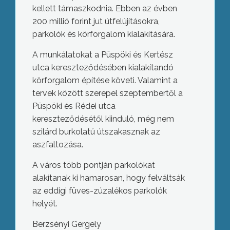
kellett támaszkodnia. Ebben az évben
200 millió forint jut útfelújításokra,
parkolók és körforgalom kialakítására.
A munkálatokat a Püspöki és Kertész
utca kereszteződésében kialakítandó
körforgalom építése követi. Valamint a
tervek között szerepel szeptembertől a
Püspöki és Rédei utca
kereszteződésétől kiinduló, még nem
szilárd burkolatú útszakasznak az
aszfaltozása.
A város több pontján parkolókat
alakítanak ki hamarosan, hogy felváltsák
az eddigi füves-zúzalékos parkolók
helyét.
Berzsényi Gergely