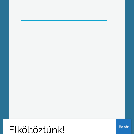
15-ig lehet benyújtani a Diákhitel
kérelmeket a felsőoktatási
intézmények hallgatóinak
18 éve rendezik meg a jászárokszállási
országos díjugrató lóversenyt
18 éve rendezik meg a jászárokszállási
országos díjugrató lóversenyt