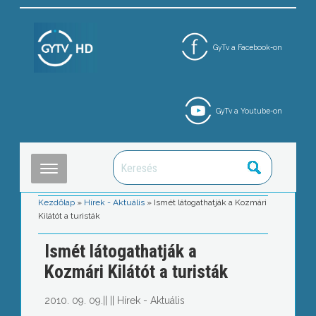
GyTv a Facebook-on
GyTv a Youtube-on
Kezdőlap
»
Hírek - Aktuális
»
Ismét látogathatják a Kozmári
Kilátót a turisták
Ismét látogathatják a
Kozmári Kilátót a turisták
2010. 09. 09.
||
||
Hírek - Aktuális