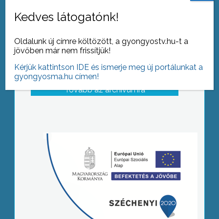
Kedves látogatónk!
Oldalunk új címre költözött, a gyongyostv.hu-t a
jövőben már nem frissítjük!
Kérjük kattintson IDE és ismerje meg új portálunkat a
gyongyosma.hu címen!
Tovább az archívumra