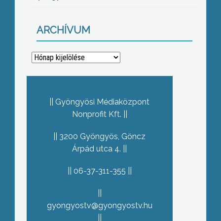
ARCHÍVUM
Archívum
Gyöngyösi Médiaközpont
Nonprofit Kft.
3200 Gyöngyös, Göncz
Árpád utca 4.
06-37-311-355
gyongyostv@gyongyostv.hu