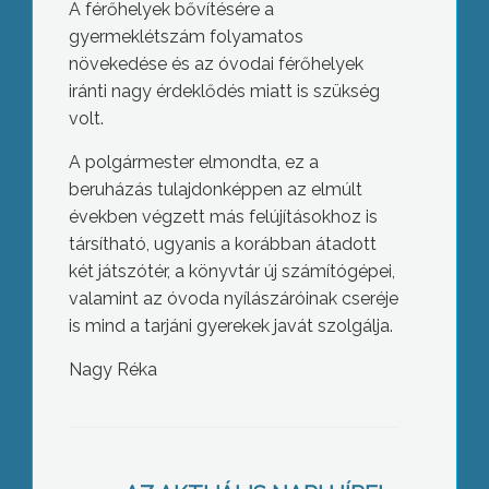
A férőhelyek bővítésére a
gyermeklétszám folyamatos
növekedése és az óvodai férőhelyek
iránti nagy érdeklődés miatt is szükség
volt.
A polgármester elmondta, ez a
beruházás tulajdonképpen az elmúlt
években végzett más felújításokhoz is
társítható, ugyanis a korábban átadott
két játszótér, a könyvtár új számítógépei,
valamint az óvoda nyílászáróinak cseréje
is mind a tarjáni gyerekek javát szolgálja.
Nagy Réka
A megújuló energiák közül a hatékony
tüzeléses energetikai hasznosításhoz