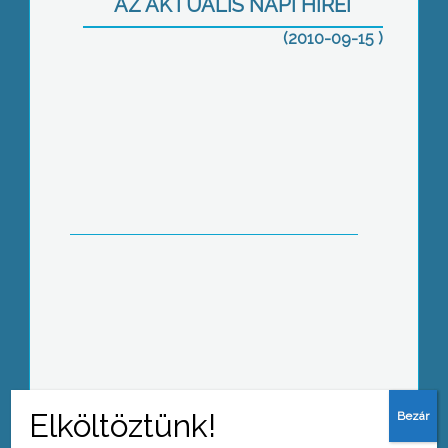
AZ AKTUÁLIS NAPI HÍREI
legfontosabbak a zöld energiák
(2010-09-15 )
Mától több fájdalomcsillapítót már
csak receptre lehet megvásárolni
Véradó napokat tartottak a
Művelődési Házban Gyöngyösön