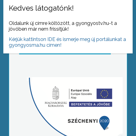
Kedves látogatónk!
Oldalunk új címre költözött, a gyongyostv.hu-t a
jövőben már nem frissítjük!
Kérjük kattintson IDE és ismerje meg új portálunkat a
gyongyosma.hu címen!
Tovább az archívumra