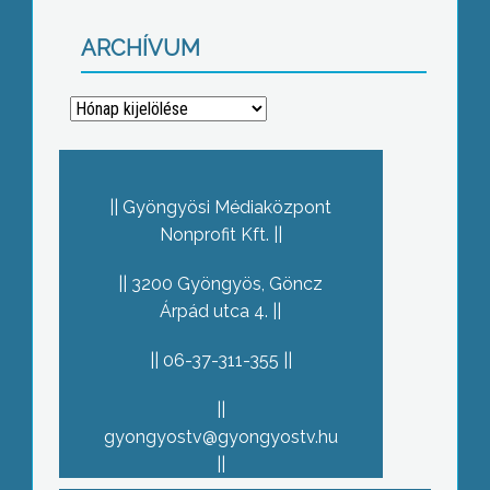
ARCHÍVUM
Archívum
Gyöngyösi Médiaközpont
Nonprofit Kft.
3200 Gyöngyös, Göncz
Árpád utca 4.
06-37-311-355
gyongyostv@gyongyostv.hu