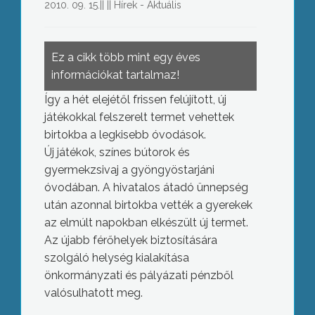
2010. 09. 15.
||
||
Hírek - Aktuális
Ez a cikk több mint egy éves
információkat tartalmaz!
Így a hét elejétől frissen felújított, új
játékokkal felszerelt termet vehettek
birtokba a legkisebb óvodások.
Új játékok, színes bútorok és
gyermekzsivaj a gyöngyöstarjáni
óvodában. A hivatalos átadó ünnepség
után azonnal birtokba vették a gyerekek
az elmúlt napokban elkészült új termet.
Az újabb férőhelyek biztosítására
szolgáló helység kialakítása
önkormányzati és pályázati pénzből
valósulhatott meg.