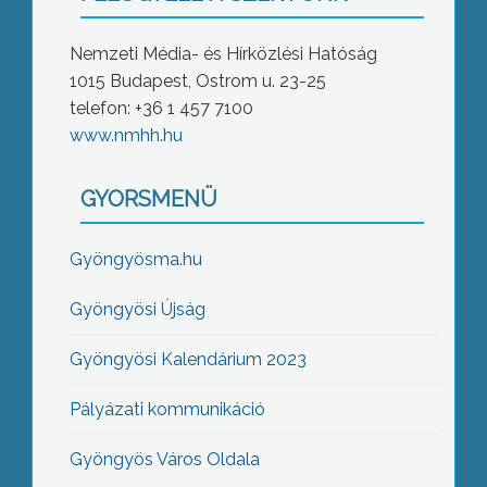
Nemzeti Média- és Hírközlési Hatóság
1015 Budapest, Ostrom u. 23-25
telefon: +36 1 457 7100
www.nmhh.hu
GYORSMENÜ
Gyöngyösma.hu
Gyöngyösi Újság
Gyöngyösi Kalendárium 2023
Pályázati kommunikáció
Gyöngyös Város Oldala