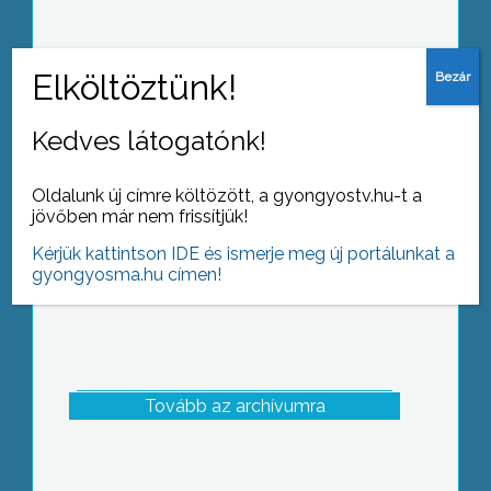
Főként uniós forrásból megújult Hort
főtere
Kedves látogatónk!
Oldalunk új címre költözött, a gyongyostv.hu-t a
jövőben már nem frissítjük!
Kérjük kattintson IDE és ismerje meg új portálunkat a
gyongyosma.hu címen!
Tovább az archívumra