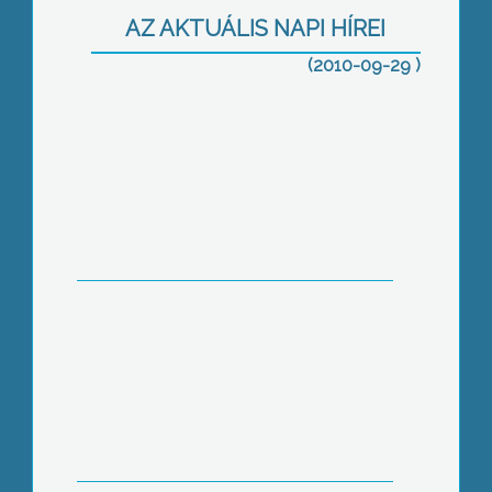
otthon pálinkát, a törvény szerint
azonban csak saját fogyasztásra
AZ AKTUÁLIS NAPI HÍREI
(2010-09-29 )
Átadták a Lokodi úti Gondozási
Központot
A fűtési szezon kezdete minden
évben kötelezettségekkel jár a
lakástulajdonosok számára