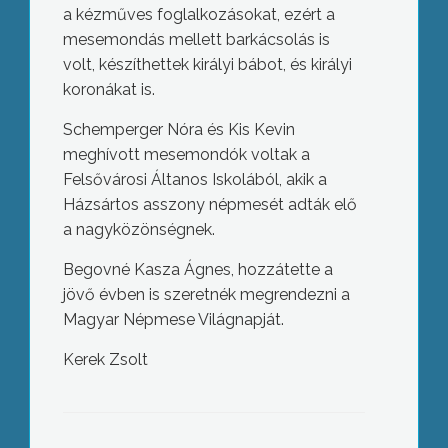
a kézműves foglalkozásokat, ezért a
mesemondás mellett barkácsolás is
volt, készíthettek királyi bábot, és királyi
koronákat is.
Schemperger Nóra és Kis Kevin
meghívott mesemondók voltak a
Felsővárosi Áltanos Iskolából, akik a
Házsártos asszony népmesét adták elő
a nagyközönségnek.
Begovné Kasza Ágnes, hozzátette a
jövő évben is szeretnék megrendezni a
Magyar Népmese Világnapját.
Kerek Zsolt
Hétfő óta bárki szabadon főzhet