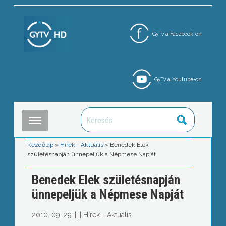
GyTv a Facebook-on
GyTv a Youtube-on
Kezdőlap
»
Hírek - Aktuális
»
Benedek Elek
születésnapján ünnepeljük a Népmese Napját
Benedek Elek születésnapján
ünnepeljük a Népmese Napját
2010. 09. 29.
||
||
Hírek - Aktuális