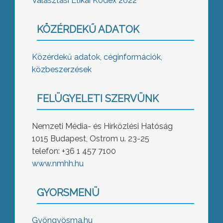
Választási Etikai Kódex 2022
KÖZÉRDEKŰ ADATOK
Közérdekű adatok, céginformációk,
közbeszerzések
FELÜGYELETI SZERVÜNK
Nemzeti Média- és Hírközlési Hatóság
1015 Budapest, Ostrom u. 23-25
telefon: +36 1 457 7100
www.nmhh.hu
GYORSMENÜ
Gyöngyösma.hu