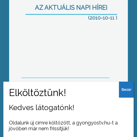
AZ AKTUÁLIS NAPI HÍREI
(2010-10-11 )
„Adják vissza az emlékeimet” – címmel
szakmai napot szervezett a gyöngyösi
Idősek Otthona a kistérségben
dolgozó szakemberek számára
Százesztendős lett pénteken Detk
legidősebb polgára, Mészáros
Kedves látogatónk!
Józsefné
Oldalunk új címre költözött, a gyongyostv.hu-t a
jövőben már nem frissítjük!