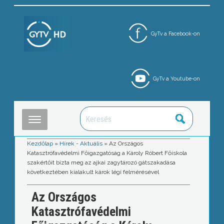
GyTv a Facebook-on
GyTv a Youtube-on
Kezdőlap
»
Hírek - Aktuális
»
Az Országos
Katasztrófavédelmi Főigazgatóság a Károly Róbert Főiskola
szakértőit bízta meg az ajkai zagytározó gátszakadása
következtében kialakult károk légi felmérésével
Az Országos
Katasztrófavédelmi