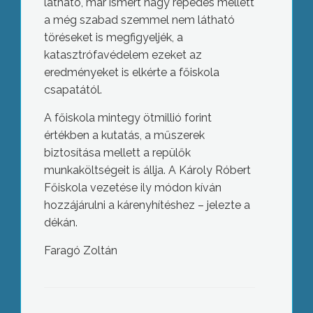
látható, már ismert nagy repedés mellett
a még szabad szemmel nem látható
töréseket is megfigyeljék, a
katasztrófavédelem ezeket az
eredményeket is elkérte a főiskola
csapatától.
A főiskola mintegy ötmillió forint
értékben a kutatás, a műszerek
biztosítása mellett a repülők
munkaköltségeit is állja. A Károly Róbert
Főiskola vezetése ily módon kíván
hozzájárulni a kárenyhítéshez – jelezte a
dékán.
Faragó Zoltán
Megújult a gyöngyöstarjáni könyvtár
olvasóterme