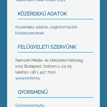
KÖZÉRDEKŰ ADATOK
Közérdekű adatok, céginformációk,
közbeszerzések
FELÜGYELETI SZERVÜNK
Nemzeti Média- és Hírközlési Hatóság
1015 Budapest, Ostrom u. 23-25
telefon: +36 1 457 7100
www.nmhh.hu
GYORSMENÜ
Gyöngyösma.hu