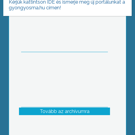
Kérjük kattintson IDE és ismerje meg új portálunkat a
gyongyosma.hu címen!
Idén az állatok világnapja köré épült a
hétvégén megrendezett Múzeumok
Õszi Fesztiválja a Mátra Múzeumban
Tovább az archívumra