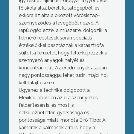
Így fest az ajkai timföldgyár a gyöngyösi
főiskola által bérelt kutatógépből, és
ekkora az általa okozott vörösiszap-
szennyeződés a levegőből nézve. A
repülőgép ezzel a műszerrel dolgozik, a
felmérő repülések során speciális
érzékelőkkel pásztázzák a katasztrófa
sújtotta területet, hogy feltérképezzék a
szennyező anyagok helyét és
koncentrációját. Az eredmények alapján
nagy pontossággal lehet tudni majd, hol
kell talajt cserélni.
Ugyanez a technika dolgozott a
Mexikói-öbölben az olajszennyezés
felderítésén is, és most is
nélkülözhetetlen gyorsasága és
pontossága miatt, mondta Bíró Tibor. A
kamerák alkalmasak arra is, hogy a