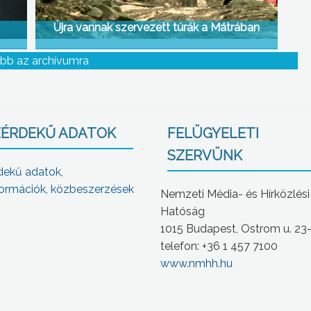
Újra vannak szervezett túrák a Mátrában
bb az archívumra
ÉRDEKŰ ADATOK
FELÜGYELETI
SZERVÜNK
dekű adatok,
ormációk, közbeszerzések
Nemzeti Média- és Hírközlési
Hatóság
1015 Budapest, Ostrom u. 23
telefon: +36 1 457 7100
www.nmhh.hu