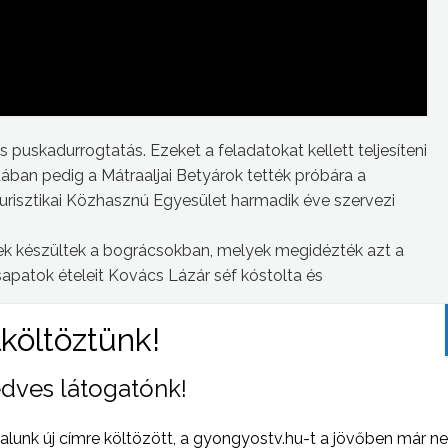
és puskadurrogtatás. Ezeket a feladatokat kellett teljesíteni
ában pedig a Mátraaljai Betyárok tették próbára a
risztikai Közhasznú Egyesület harmadik éve szervezi
elek készültek a bográcsokban, melyek megidézték azt a
sapatok ételeit Kovács Lázár séf kóstolta és
ehát a harmónia, amit a nevező 6 csapatból a Motorosok
senyt követően a Kerekes Band adott fergeteges koncertet
att az utolsó koncertet már nem tartották meg.
dves látogatónk!
alunk új címre költözött, a gyongyostv.hu-t a jövőben már n