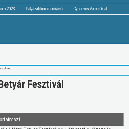
rium 2023
Pályázati kommunikáció
Gyöngyös Város Oldala
esztivál
Betyár Fesztivál
tartalmaz!