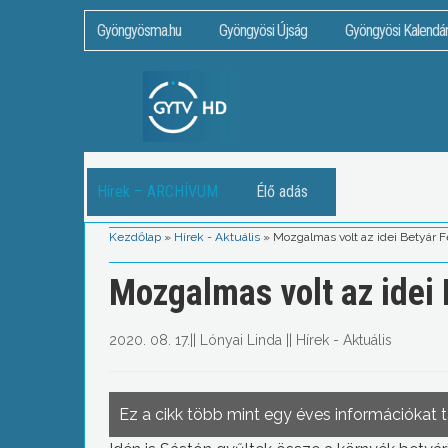
Gyöngyösma.hu
Gyöngyösi Újság
Gyöngyösi Kalendá
Hírek – ARCHÍVUM
Élő adás
Kezdőlap
»
Hírek - Aktuális
»
Mozgalmas volt az idei Betyár F
Mozgalmas volt az idei 
2020. 08. 17.
||
Lónyai Linda
||
Hírek - Aktuális
Ez a cikk több mint egy éves információkat 