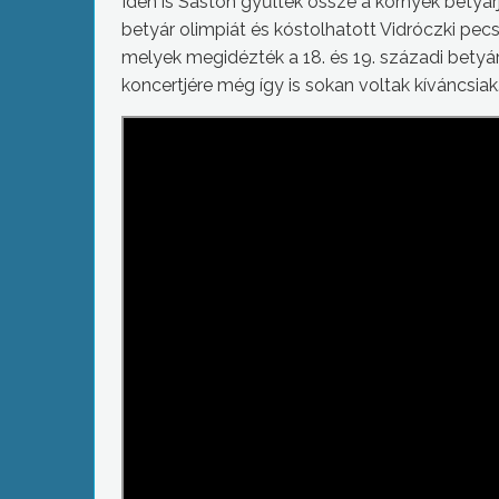
Idén is Sástón gyűltek össze a környék betyár
betyár olimpiát és kóstolhatott Vidróczki pec
melyek megidézték a 18. és 19. századi betyár
koncertjére még így is sokan voltak kíváncsiak