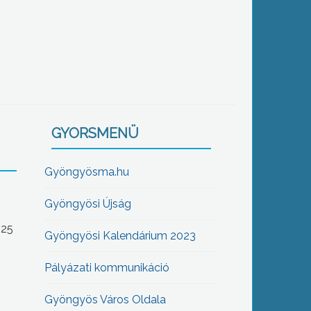
GYORSMENÜ
Gyöngyösma.hu
Gyöngyösi Újság
-25
Gyöngyösi Kalendárium 2023
Pályázati kommunikáció
Gyöngyös Város Oldala