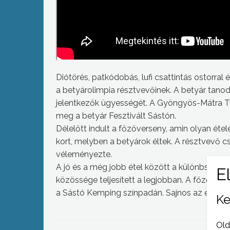
Diótörés, patkódobás, lufi csattintás ostorral 
a betyárolimpia résztvevőinek. A betyár tanod
jelentkezők ügyességét. A Gyöngyös-Mátra Tu
meg a betyár Fesztivált Sástón.
Délelőtt indult a főzőverseny, amin olyan ét
kort, melyben a betyárok éltek. A résztvevő c
véleményezte.
A jó és a még jobb étel között a különbség t
közössége teljesített a legjobban. A főzőver
a Sástó Kemping színpadán. Sajnos az eső mi
Ke
Old