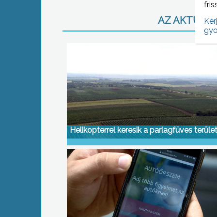
fris
AZ AKTUÁLIS
Kér
gyo
Helikopterrel keresik a parlagfüves terüle