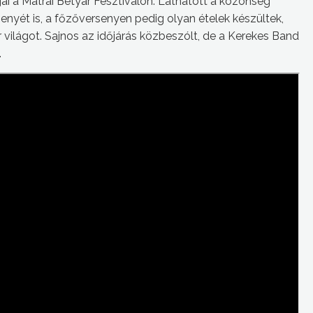
jai a Mátrai Betyár Fesztiválon. Láthatott a közönség
senyét is, a főzőversenyen pedig olyan ételek készültek,
 világot. Sajnos az időjárás közbeszólt, de a Kerekes Band
.