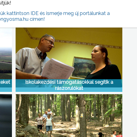
sítjük!
 NAPI HÍREI
jük kattintson IDE és ismerje meg új portálunkat a
(2020-08-17 )
ngyosma.hu címen!
teket
Iskolakezdési támogatásokkal segítik a
rászorulókat