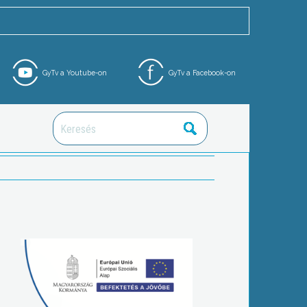
GyTv a Youtube-on
GyTv a Facebook-on