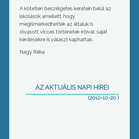
A kötetlen beszélgetés keretein belül az
iskolások amellett, hogy
megismerkedhettek az általuk is
olvasott vicces történetek íróival, saját
kérdéseikre is választ kaphattak.
Nagy Réka
Megalakult az új képviselő-testület
Horton és Gyöngyöshalászon is
AZ AKTUÁLIS NAPI HÍREI
(2010-10-20 )
Elkészült a gyöngyösi Mentőállomás
homlokzati hőszigetelése