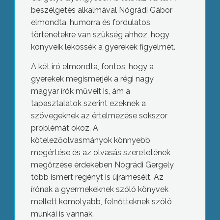
beszélgetés alkalmával Nógrádi Gábor
elmondta, humorra és fordulatos
történetekre van szükség ahhoz, hogy
könyveik lekössék a gyerekek figyelmét.
A két író elmondta, fontos, hogy a
gyerekek megismerjék a régi nagy
magyar írók műveit is, ám a
tapasztalatok szerint ezeknek a
szövegeknek az értelmezése sokszor
problémát okoz. A
kötelezőolvasmányok könnyebb
megértése és az olvasás szeretetének
megőrzése érdekében Nógrádi Gergely
több ismert regényt is újramesélt. Az
írónak a gyermekeknek szóló könyvek
mellett komolyabb, felnőtteknek szóló
munkái is vannak.