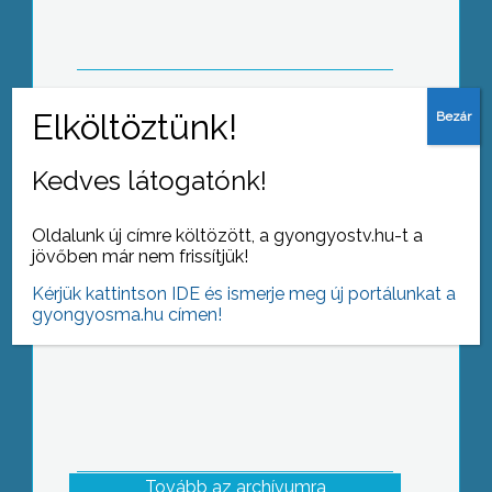
Szemvizsgálattal egybekötött nyílt
Kedves látogatónk!
napot tartottak hétvégén a Bugát Pál
Kórház szemészeti osztályán
Oldalunk új címre költözött, a gyongyostv.hu-t a
jövőben már nem frissítjük!
Kérjük kattintson IDE és ismerje meg új portálunkat a
gyongyosma.hu címen!
Tovább az archívumra