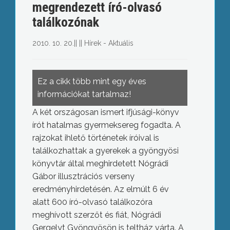
megrendezett író-olvasó
találkozónak
2010. 10. 20.
||
||
Hírek - Aktuális
Ez a cikk több mint egy éves
információkat tartalmaz!
A két országosan ismert ifjúsági-könyv
írót hatalmas gyermeksereg fogadta. A
rajzokat ihlető történetek íróival is
találkozhattak a gyerekek a gyöngyösi
könyvtár által meghirdetett Nógrádi
Gábor illusztrációs verseny
eredményhirdetésén. Az elmúlt 6 év
alatt 600 író-olvasó találkozóra
meghívott szerzőt és fiát, Nógrádi
Gergelyt Gyöngyösön is teltház várta. A