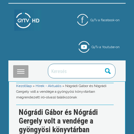
GyTv a Facebook-on
GyTv a Youtube-on
Kezdőlap
»
Hírek - Aktuális
»
Nógrádi Gábor és Nógrádi
Gergely volt a vendége a gyöngyösi könyvtárban
megrendezett író-olvasó találkozónak
Nógrádi Gábor és Nógrádi
Gergely volt a vendége a
gyöngyösi könyvtárban