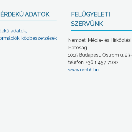
ÉRDEKŰ ADATOK
FELÜGYELETI
SZERVÜNK
dekű adatok,
ormációk, közbeszerzések
Nemzeti Média- és Hírközlési
Hatóság
1015 Budapest, Ostrom u. 23
telefon: +36 1 457 7100
www.nmhh.hu