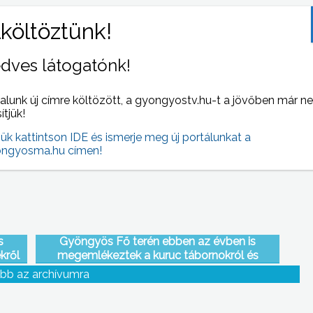
dves látogatónk!
ségi
Fenntartható Innovációs Technológiai Centrum
alunk új címre költözött, a gyongyostv.hu-t a jövőben már n
t –
létrehozásáról és hatékony működtetéséről
sítjük!
ny
tanácskoztak a Károly Róbert Főiskolán
Gyöngyösön
jük kattintson IDE és ismerje meg új portálunkat a
ngyosma.hu címen!
s
Gyöngyös Fő terén ebben az évben is
kről
megemlékeztek a kuruc tábornokról és
 18.
alispánról, Almásy Jánosról
bb az archívumra
vevői