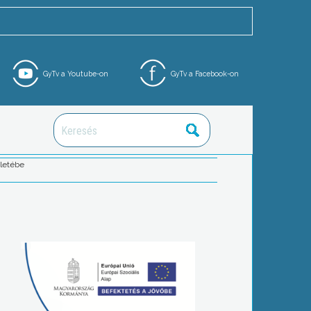
GyTv a Youtube-on
GyTv a Facebook-on
ületébe