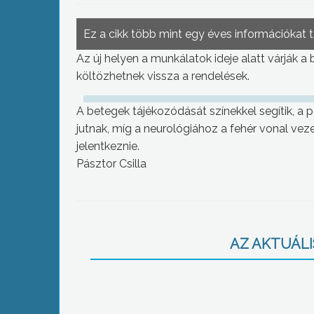
Ez a cikk több mint egy éves információkat 
Az új helyen a munkálatok ideje alatt várják a
költözhetnek vissza a rendelések.
A betegek tájékozódását színekkel segítik, a p
jutnak, míg a neurológiához a fehér vonal veze
jelentkeznie.
Pásztor Csilla
AZ AKTUÁLIS