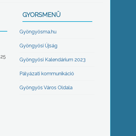
GYORSMENÜ
Gyöngyösma.hu
Gyöngyösi Újság
-25
Gyöngyösi Kalendárium 2023
Pályázati kommunikáció
Gyöngyös Város Oldala