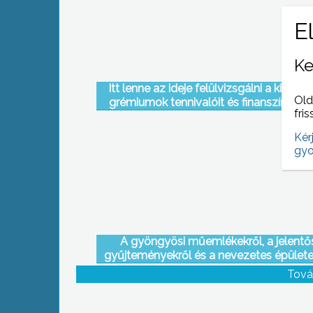
Ke
Itt lenne az ideje felülvizsgálni a kisebb
Old
grémiumok tennivalóit és finanszírozásá
fris
mondja az ötödik ciklusát kezdő cigá
önkormányzat új vezetője
Kér
gyo
A gyöngyösi műemlékekről, a jelentő
gyűjteményekről és a nevezetes épülete
megszerzett tudásukról adtak számot a
Tová
gyöngyösi helytörténeti vetélkedő részt