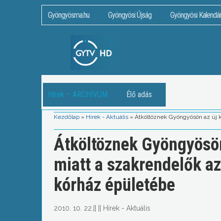
Gyöngyösma.hu
Gyöngyösi Újság
Gyöngyösi Kalendá
Hírek – ARCHÍVUM
Élő adás
Kezdőlap
»
Hírek - Aktuális
»
Átköltöznek Gyöngyösön az új k
Átköltöznek Gyöngyösön
miatt a szakrendelők az
kórház épületébe
2010. 10. 22.
||
||
Hírek - Aktuális