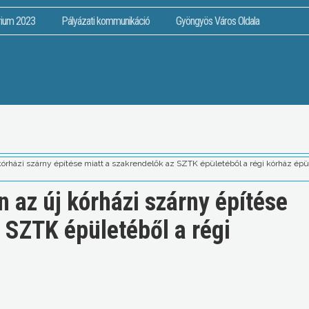
rium 2023
Pályázati kommunikáció
Gyöngyös Város Oldala
órházi szárny építése miatt a szakrendelők az SZTK épületéből a régi kórház ép
 az új kórházi szárny építése
 SZTK épületéből a régi