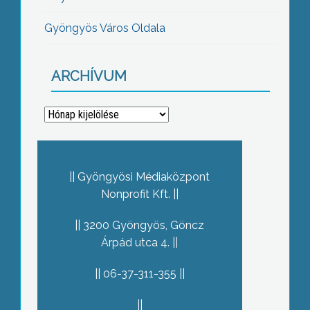
Gyöngyös Város Oldala
ARCHÍVUM
Archívum
Gyöngyösi Médiaközpont
Nonprofit Kft.
3200 Gyöngyös, Göncz
Árpád utca 4.
06-37-311-355