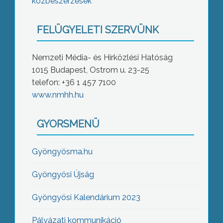
közbeszerzések
FELÜGYELETI SZERVÜNK
Nemzeti Média- és Hírközlési Hatóság
1015 Budapest, Ostrom u. 23-25
telefon: +36 1 457 7100
www.nmhh.hu
GYORSMENÜ
Gyöngyösma.hu
Gyöngyösi Újság
Gyöngyösi Kalendárium 2023
Pályázati kommunikáció