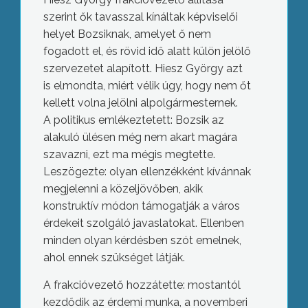
szerint ők tavasszal kínáltak képviselői
helyet Bozsiknak, amelyet ő nem
fogadott el, és rövid idő alatt külön jelölő
szervezetet alapított. Hiesz György azt
is elmondta, miért vélik úgy, hogy nem őt
kellett volna jelölni alpolgármesternek.
A politikus emlékeztetett: Bozsik az
alakuló ülésen még nem akart magára
szavazni, ezt ma mégis megtette.
Leszögezte: olyan ellenzékként kívánnak
megjelenni a közeljövőben, akik
konstruktív módon támogatják a város
érdekeit szolgáló javaslatokat. Ellenben
minden olyan kérdésben szót emelnek,
ahol ennek szükséget látják.
A frakcióvezető hozzátette: mostantól
kezdődik az érdemi munka, a novemberi