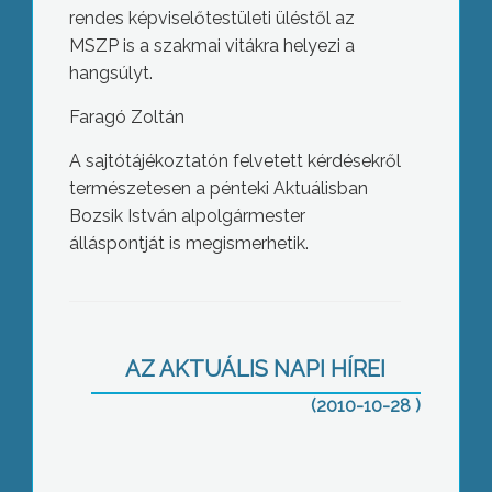
rendes képviselőtestületi üléstől az
MSZP is a szakmai vitákra helyezi a
hangsúlyt.
Faragó Zoltán
A sajtótájékoztatón felvetett kérdésekről
természetesen a pénteki Aktuálisban
Bozsik István alpolgármester
álláspontját is megismerhetik.
Második nekifutásra alpolgármesterré
választotta Gyöngyös Város
képviselőtestülete a Civilek
Gyöngyösért Egyesület által delegált
AZ AKTUÁLIS NAPI HÍREI
Bozsik Istvánt mai rendkívüli ülésén
(2010-10-28 )