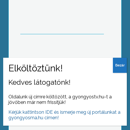
A rendőrségnél már befejeződött, a
mentősöknél fokozatosan zajlik a
gépkocsipark felkészítése a téli
időjárásra – állítják a megkérdezett
illetékesek
Gyöngyös tavaly döntött úgy, hogy
elkészítteti a város éghajlat-változási
stratégiáját
Kedves látogatónk!
Oldalunk új címre költözött, a gyongyostv.hu-t a
jövőben már nem frissítjük!
A Magyar Köztársasági Érdemkereszt
Kérjük kattintson IDE és ismerje meg új portálunkat a
Bronz fokozatát kapta október 23-a
gyongyosma.hu címen!
alkalmából Jankovits Jenő a
Gyöngyösi Játékszín rendezője