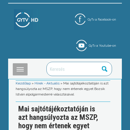
GyTv a Facebook-on
GyTv a Youtube-on
Kezdőlap
»
Hírek - Aktuális
»
Mai sajtótájékoztatóján is azt
hangsúlyozta az MSZP, hogy nem értenek egyet Bozsik
István alpolgármesterré választásával
Mai sajtótájékoztatóján is
azt hangsúlyozta az MSZP,
hogy nem értenek egyet