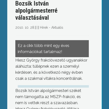
Bozsik István
alpolgármesterré
választásával
2010. 10. 28.
||
||
Hírek - Aktuális
Ez a cikk több mint egy éves
információkat tartalmaz!
Hiesz György frakcióvezető ugyanakkor
aláhúzta: túllépnek ezen a személyi
kérdésen, és a következő négy évben
csak a szakmai vitákra koncentrálnak.
Bozsik István alpolgármesteri székét
nem támogatta az MSZP-frakció, és
nem is vettek részt a szavazásban.
Hiesz György frakcióvezető állítása