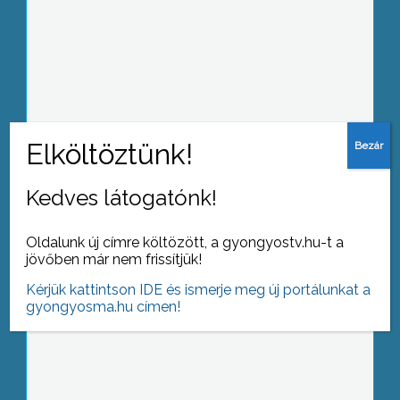
Asszimiláció és autonómia törekvesék
a Kárpát-medencében címmel
előadást rendeztek a főiskolán
Kedves látogatónk!
Lámpás sétára indultak a Katona
Oldalunk új címre költözött, a gyongyostv.hu-t a
József úti ovisok Márton napja
jövőben már nem frissítjük!
alkalmából
Kérjük kattintson IDE és ismerje meg új portálunkat a
gyongyosma.hu címen!