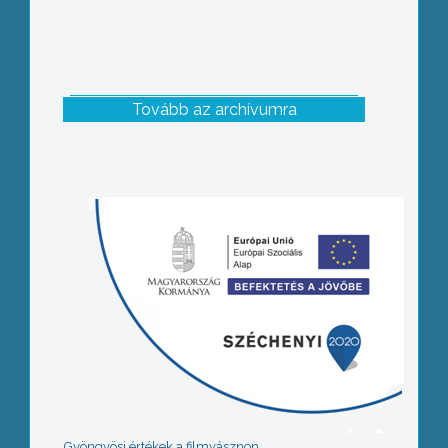
Tovább az archívumra
Gyöngyösi értékek a filmvásznon