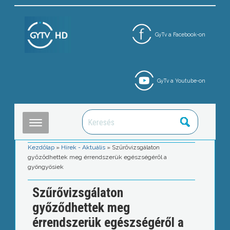
GyTv a Facebook-on
GyTv a Youtube-on
Kezdőlap
»
Hírek - Aktuális
»
Szűrővizsgálaton
győződhettek meg érrendszerük egészségéről a
gyöngyösiek
Szűrővizsgálaton
győződhettek meg
érrendszerük egészségéről a