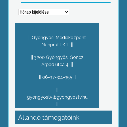
Archívum
Gyöngyösi Médiaközpont
Nonprofit Kft.
3200 Gyöngyös, Göncz
Árpád utca 4.
06-37-311-355
gyongyostv@gyongyostv.hu
Állandó támogatóink