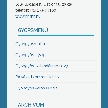
1015 Budapest, Ostrom u. 23-25
telefon: +36 1 457 7100
www.nmhh.hu
GYORSMENÜ
Gyöngyösma.hu
Gyöngyösi Újság
Gyöngyösi Kalendárium 2023
Pályázati kommunikáció
Gyöngyös Város Oldala
ARCHÍVUM