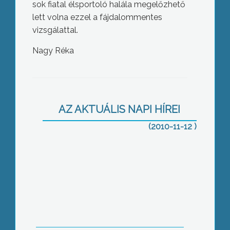
sok fiatal élsportoló halála megelőzhető
lett volna ezzel a fájdalommentes
vizsgálattal.
Nagy Réka
A csütörtöki ülés a nyilvánosságtól
zárt szakaszán döntöttek a gyöngyösi
képviselők az önkormányzati cégek,
AZ AKTUÁLIS NAPI HÍREI
illetve a Polgármesteri Hivatal
működésének átszervezéséről
(2010-11-12 )
Nagyszabású Pályaválasztási
Kiállítást tartottak a továbbtanulni
szándékozó diákoknak a Városi
Sportcsarnokban