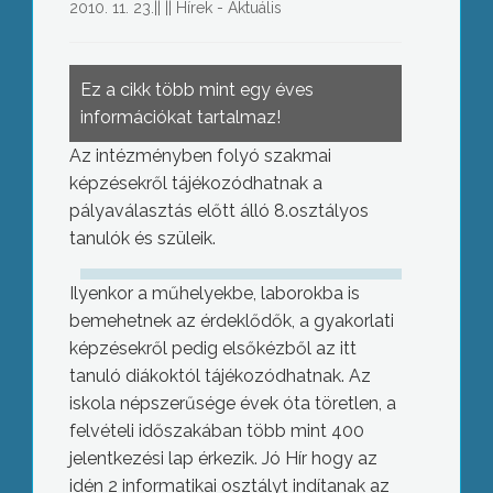
2010. 11. 23.
||
||
Hírek - Aktuális
Ez a cikk több mint egy éves
információkat tartalmaz!
Az intézményben folyó szakmai
képzésekről tájékozódhatnak a
pályaválasztás előtt álló 8.osztályos
tanulók és szüleik.
Ilyenkor a műhelyekbe, laborokba is
bemehetnek az érdeklődők, a gyakorlati
képzésekről pedig elsőkézből az itt
tanuló diákoktól tájékozódhatnak. Az
iskola népszerűsége évek óta töretlen, a
felvételi időszakában több mint 400
jelentkezési lap érkezik. Jó Hír hogy az
idén 2 informatikai osztályt indítanak az