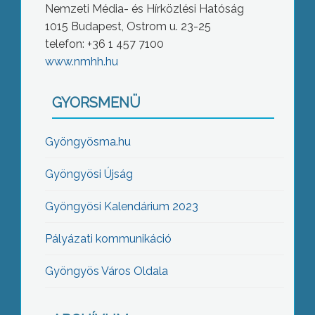
Nemzeti Média- és Hírközlési Hatóság
1015 Budapest, Ostrom u. 23-25
telefon: +36 1 457 7100
www.nmhh.hu
GYORSMENÜ
Gyöngyösma.hu
Gyöngyösi Újság
Gyöngyösi Kalendárium 2023
Pályázati kommunikáció
Gyöngyös Város Oldala