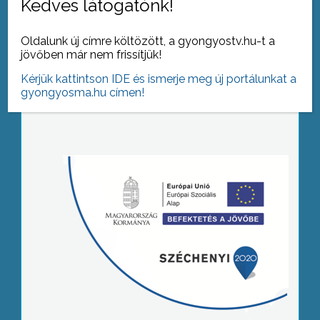
Kedves látogatónk!
Oldalunk új címre költözött, a gyongyostv.hu-t a
jövőben már nem frissítjük!
Kérjük kattintson IDE és ismerje meg új portálunkat a
gyongyosma.hu címen!
Tovább az archívumra