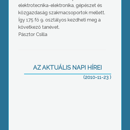
elektrotecnika-elektronika, gépészet és
közgazdaság szakmacsoportok mellett.
Így 175 fő 9. osztályos kezdheti meg a
következő tanévet.
Pásztor Csilla
Tiltakoznak a borász szakmai
szervezetek a mától hatályos,
AZ AKTUÁLIS NAPI HÍREI
bormarketingre vonatkozó miniszteri
rendelet ellen
(2010-11-23 )
Új, keleti országokból Gyöngyösre
érkező befektetőkért és a Mátrai
Erőmű blokkfejlesztéséért is lobbizni