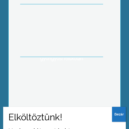
kíván Vona Gábor
Az itthoni és a külhoni magyarság
ügyei nem választhatók szét
egymástól –hangzott el egy
nemzetpolitikai előadáson a
gyöngyösi főiskolán
Nagy sikere van már a Kálváriaparti
Általános Iskola minden évben
megrendezésre kerülő Saláta és
desszertkészítő versenyének