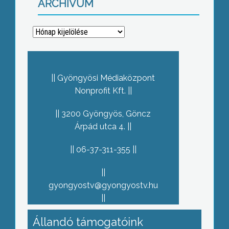
ARCHÍVUM
Archívum
Gyöngyösi Médiaközpont
Nonprofit Kft.
3200 Gyöngyös, Göncz
Árpád utca 4.
06-37-311-355
gyongyostv@gyongyostv.hu
Állandó támogatóink