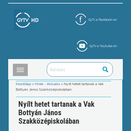
GyTv a Facebook-on
GyTv a Youtube-on
Kezdőlap
»
Hírek - Aktuális
»
Nyílt hetet tartanak a Vak
Bottyán János Szakközépiskolában
Nyílt hetet tartanak a Vak
Bottyán János
Szakközépiskolában