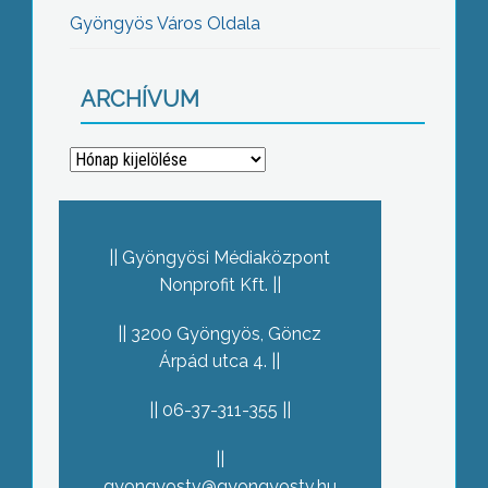
Gyöngyös Város Oldala
ARCHÍVUM
Archívum
Gyöngyösi Médiaközpont
Nonprofit Kft.
3200 Gyöngyös, Göncz
Árpád utca 4.
06-37-311-355
gyongyostv@gyongyostv.hu