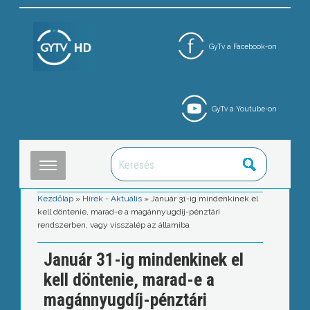
GyTv a Facebook-on
GyTv a Youtube-on
Kezdőlap
»
Hírek - Aktuális
»
Január 31-ig mindenkinek el
kell döntenie, marad-e a magánnyugdíj-pénztári
rendszerben, vagy visszalép az államiba
Január 31-ig mindenkinek el
kell döntenie, marad-e a
magánnyugdíj-pénztári