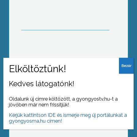
időjárás előrejelzések, a Magyar Közút
Gyöngyösi Üzemmérnökségén
felkészülten várják a telet
Ünnepélyes megnyitót követően
átadták a Hallgatói Önkormányzat új
irodáját a főiskolán
Kedves látogatónk!
Oldalunk új címre költözött, a gyongyostv.hu-t a
jövőben már nem frissítjük!
A II. Rákóczi Ferenc Általános
Iskolában már hagyománynak számít
Kérjük kattintson IDE és ismerje meg új portálunkat a
a területi környezetvédelmi vetélkedő,
gyongyosma.hu címen!
amelyen a város alsósai vesznek részt