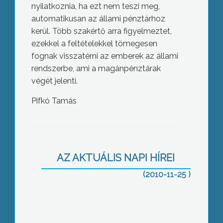
nyilatkoznia, ha ezt nem teszi meg,
automatikusan az állami pénztárhoz
kerül. Több szakértő arra figyelmeztet,
ezekkel a feltételekkel tömegesen
fognak visszatérni az emberek az állami
rendszerbe, ami a magánpénztárak
végét jelenti.
Pifkó Tamás
Vasárnap választják meg az új
mátrafüredi részönkormányzatot
AZ AKTUÁLIS NAPI HÍREI
(2010-11-25 )
Hétvégére havazást ígérnek az