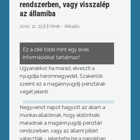
rendszerben, vagy visszalép
az államiba
2010. 11. 25.
||
||
Hírek - Aktuális
Ez a cikk több mint egy éves
információkat tartalmaz!
Ugyanakkor, ha marad, elveszti a
nyugdíja háromnegyedét. Szakértők
szerint ez a magánnyugdíj-pénztárak
végét jelenti.
Negyvenöt napot hagyott az állam a
munkavállalóknak, hogy eldöntsék:
maradnak a magánnyugdíj-pénztári
rendszerben, vagy az állami pillért
választják – jelentette be a napokban