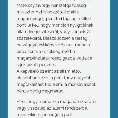
Matolcsy György nemzetgazdasági
miniszter. Azt is hozzátette: aki a
magánnyugdíj-pénztári tagság mellett
dönt, le kell, hogy mondjon nyugdíjának
állami kiegészítéséről, vagyis annak 70
százalékáról. Balázs József, a térség
országgyűlési képviselője azt mondja,
erre azért van szükség, mert a
magánpénztárak rossz gazdái voltak a
rájuk bízott pénznek.
A képviselő szerint az állam ettől
olcsóbban kezeli a pénzt, így nagyobb
megtakarítást tud elérni, a munkavállalók
pénze pedig megmarad.
Arról, hogy marad-e a magánpénztárban
vagy visszalép az állami rendszerbe,
mindenkinek január 30-ig kell