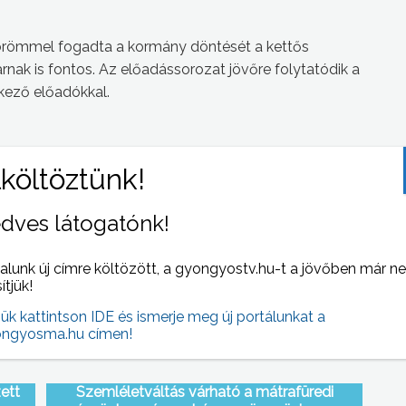
a: örömmel fogadta a kormány döntését a kettős
rnak is fontos. Az előadássorozat jövőre folytatódik a
rkező előadókkal.
 NAPI HÍREI
(2010-12-08 )
dves látogatónk!
alunk új címre költözött, a gyongyostv.hu-t a jövőben már n
sítjük!
jük kattintson IDE és ismerje meg új portálunkat a
ngyosma.hu címen!
ett
Szemléletváltás várható a mátrafüredi