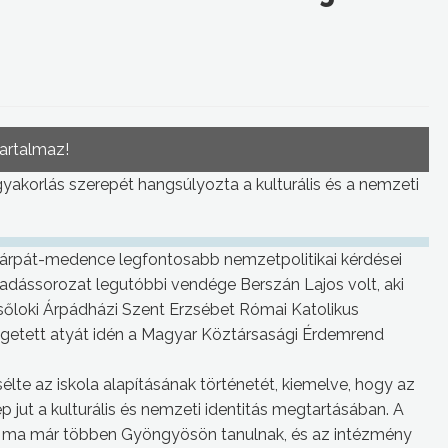
tartalmaz!
gyakorlás szerepét hangsúlyozta a kulturális és a nemzeti
árpát-medence legfontosabb nemzetpolitikai kérdései
őadássorozat legutóbbi vendége Berszán Lajos volt, aki
lsőloki Árpádházi Szent Erzsébet Római Katolikus
getett atyát idén a Magyar Köztársasági Érdemrend
lte az iskola alapításának történetét, kiemelve, hogy az
jut a kulturális és nemzeti identitás megtartásában. A
t ma már többen Gyöngyösön tanulnak, és az intézmény