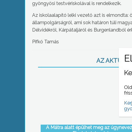
gyöngyösi testvériskolával is rendelkezik.
Az iskolaalapító lelki vezető azt is elmondt
állampolgárságról, ami sok határon túli magya
Délvidékről, Kárpátaljáról és Burgenlandból é
Pifkó Tamás
AZ AKTUÁLIS
Ke
Old
fris
Kér
gyo
A Mátra alatt épülhet meg az úgynevez