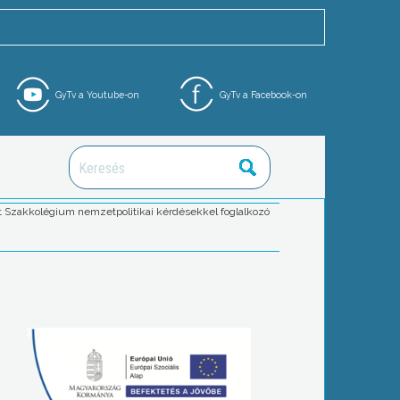
GyTv a Youtube-on
GyTv a Facebook-on
rt Szakkolégium nemzetpolitikai kérdésekkel foglalkozó