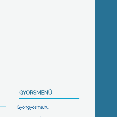
GYORSMENÜ
Gyöngyösma.hu