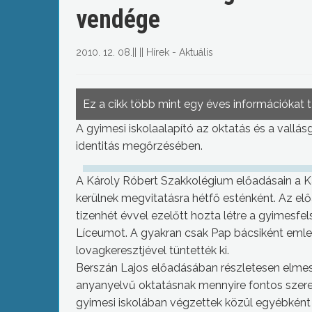
vendége
2010. 12. 08.
||
||
Hírek - Aktuális
Ez a cikk több mint egy éves információkat 
A gyimesi iskolaalapító az oktatás és a vallás
identitás megőrzésében.
A Károly Róbert Szakkolégium előadásain a K
kerülnek megvitatásra hétfő esténként. Az el
tizenhét évvel ezelőtt hozta létre a gyimesfe
Líceumot. A gyakran csak Pap bácsiként emle
lovagkeresztjével tüntették ki.
Berszán Lajos előadásában részletesen elmesé
anyanyelvű oktatásnak mennyire fontos szerep 
gyimesi iskolában végzettek közül egyébkén