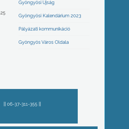
Gyöngyösi Újság
-25
Gyöngyösi Kalendárium 2023
Pályázati kommunikáció
Gyöngyös Város Oldala
06-37-311-355