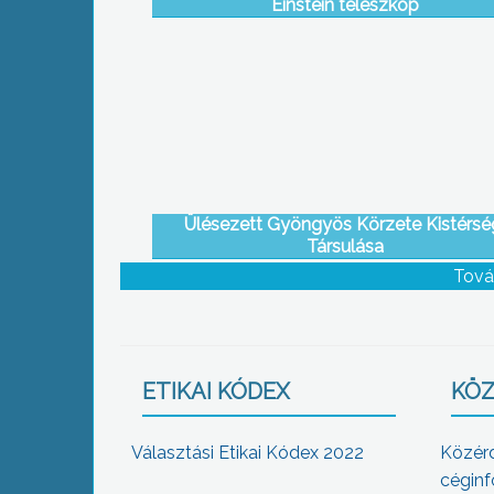
Einstein teleszkóp
Ülésezett Gyöngyös Körzete Kistérsé
Társulása
Tová
ETIKAI KÓDEX
KÖZ
Választási Etikai Kódex 2022
Közér
céginf