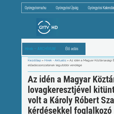
Gyöngyösma.hu
Gyöngyösi Újság
Gyöngyösi Kalendá
Hírek – ARCHÍVUM
Élő adás
Kezdőlap
»
Hírek - Aktuális
»
Az idén a Magyar Köztársasági É
előadássorozatának legutóbbi vendége
Az idén a Magyar Közt
lovagkeresztjével kitün
volt a Károly Róbert Sz
kérdésekkel foglalkozó