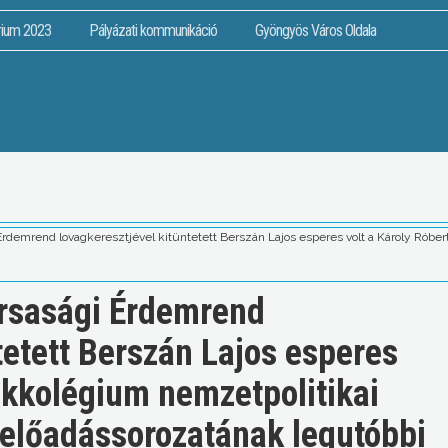
rium 2023
Pályázati kommunikáció
Gyöngyös Város Oldala
rdemrend lovagkeresztjével kitüntetett Berszán Lajos esperes volt a Károly Róbe
ársasági Érdemrend
tetett Berszán Lajos esperes
akkolégium nemzetpolitikai
 előadássorozatának legutóbbi