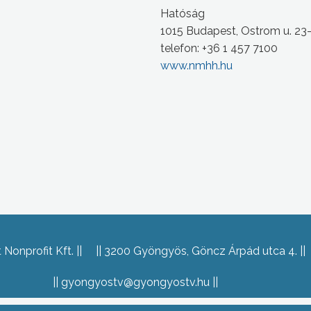
Hatóság
1015 Budapest, Ostrom u. 23
telefon: +36 1 457 7100
www.nmhh.hu
Nonprofit Kft.
3200 Gyöngyös, Göncz Árpád utca 4.
gyongyostv@gyongyostv.hu